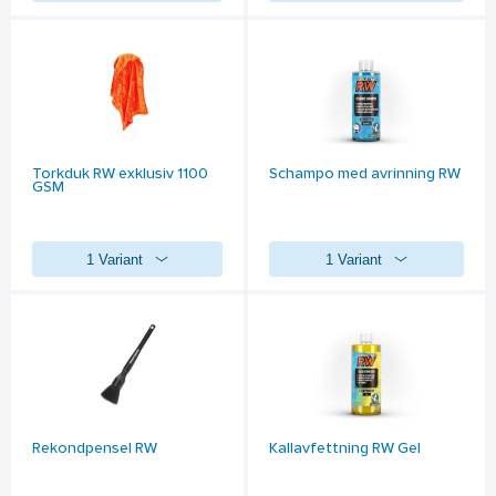
Torkduk RW exklusiv 1100
Schampo med avrinning RW
GSM
1 Variant
1 Variant
Rekondpensel RW
Kallavfettning RW Gel