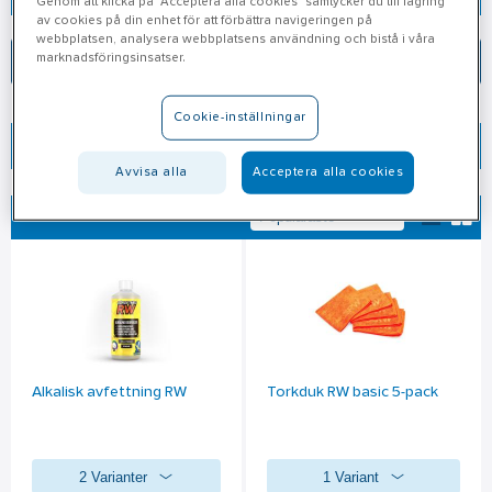
Genom att klicka på "Acceptera alla cookies" samtycker du till lagring
av cookies på din enhet för att förbättra navigeringen på
webbplatsen, analysera webbplatsens användning och bistå i våra
marknadsföringsinsatser.
Verktyg & Maskiner
Förbrukningsvaror
Cookie-inställningar
Välj filter
Avvisa alla
Acceptera alla cookies
Sortera
Alkalisk avfettning RW
Torkduk RW basic 5-pack
2 Varianter
1 Variant