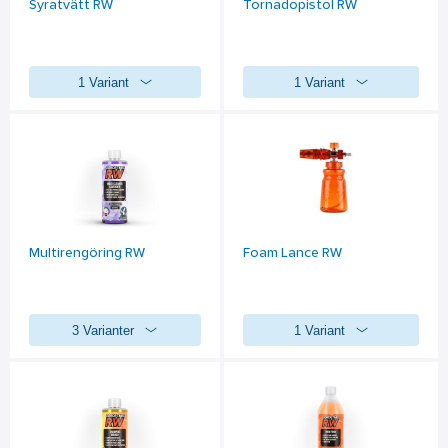
Syratvätt RW
Tornadopistol RW
1 Variant
1 Variant
Multirengöring RW
Foam Lance RW
3 Varianter
1 Variant