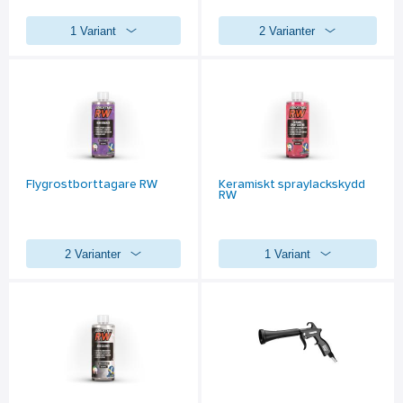
1 Variant
2 Varianter
Flygrostborttagare RW
Keramiskt spraylackskydd
RW
2 Varianter
1 Variant