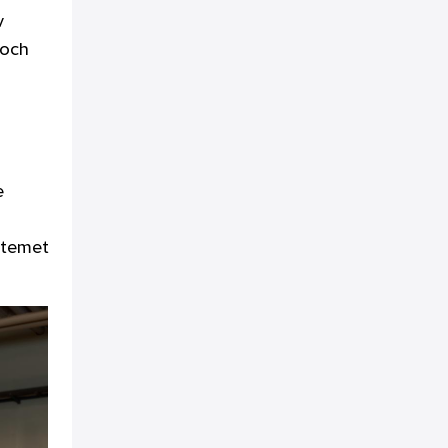
v
 och
e
stemet