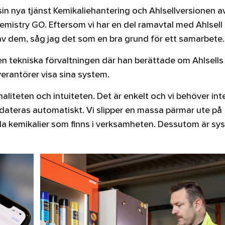
 sin nya tjänst Kemikaliehantering och Ahlsellversionen a
emistry GO. Eftersom vi har en del ramavtal med Ahlsell
 dem, såg jag det som en bra grund för ett samarbete.
en tekniska förvaltningen där han berättade om Ahlsells
verantörer visa sina system.
naliteten och intuiteten. Det är enkelt och vi behöver int
ateras automatiskt. Vi slipper en massa pärmar ute på
lla kemikalier som finns i verksamheten. Dessutom är sy