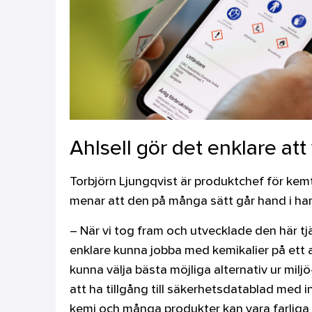
Ahlsell gör det enklare att
Torbjörn Ljungqvist är produktchef för kemt
menar att den på många sätt går hand i han
– När vi tog fram och utvecklade den här tj
enklare kunna jobba med kemikalier på ett an
kunna välja bästa möjliga alternativ ur milj
att ha tillgång till säkerhetsdatablad med
kemi och många produkter kan vara farliga 