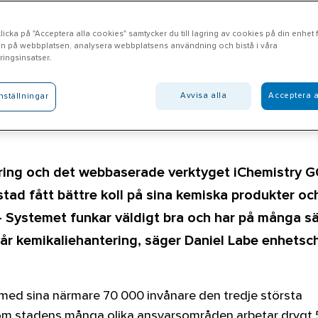
icka på "Acceptera alla cookies" samtycker du till lagring av cookies på din enhet fö
n på webbplatsen, analysera webbplatsens användning och bistå i våra
ingsinsatser.
ystemet underlättar för
Avvisa alla
Acceptera a
nställningar
ering och det webbaserade verktyget iChemistry G
stad fått bättre koll på sina kemiska produkter oc
– Systemet funkar väldigt bra och har på många sä
år kemikaliehantering, säger Daniel Labe enhetsch
r med sina närmare 70 000 invånare den tredje största
om stadens många olika ansvarsområden arbetar drygt 