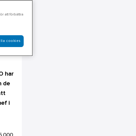
r att förbättra
lla cookies
O har
h de
tt
ef i
5 000