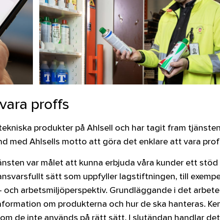
 vara proffs
ekniska produkter på Ahlsell och har tagit fram tjänste
d med Ahlsells motto att göra det enklare att vara prof
änsten var målet att kunna erbjuda våra kunder ett stöd 
svarsfullt sätt som uppfyller lagstiftningen, till exempe
ö- och arbetsmiljöperspektiv. Grundläggande i det arbete
 information om produkterna och hur de ska hanteras. Kem
om de inte används på rätt sätt. I slutändan handlar de