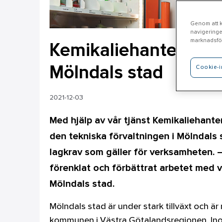
Genom att kl
navigeringe
marknadsför
Kemikaliehanteringss
Cookie-i
Mölndals stad
2021-12-03
Med hjälp av vår tjänst Kemikaliehant
den tekniska förvaltningen i Mölndals 
lagkrav som gäller för verksamheten. 
förenklat och förbättrat arbetet med v
Mölndals stad.
Mölndals stad är under stark tillväxt och ä
kommunen i Västra Götalandsregionen. In