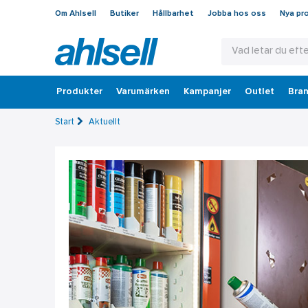
Om Ahlsell
Butiker
Hållbarhet
Jobba hos oss
Nya pr
Produkter
Varumärken
Kampanjer
Outlet
Bran
Start
Aktuellt