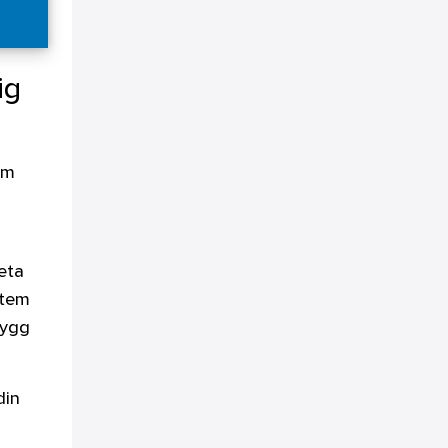
ig
em
veta
stem
rygg
din