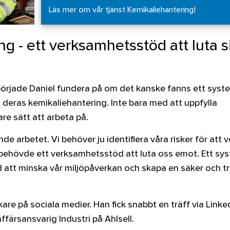
Läs mer om vår tjänst Kemikaliehantering!
g - ett verksamhetsstöd att luta s
 började Daniel fundera på om det kanske fanns ett syst
eras kemikaliehantering. Inte bara med att uppfylla
are sätt att arbeta på.
e arbetet. Vi behöver ju identifiera våra risker för att 
i behövde ett verksamhetsstöd att luta oss emot. Ett sy
 att minska vår miljöpåverkan och skapa en säker och t
kare på sociala medier. Han fick snabbt en träff via Linke
färsansvarig Industri på Ahlsell.