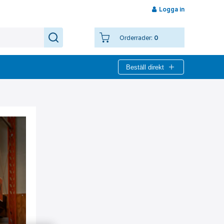
Logga in
Orderrader:
0
Beställ direkt