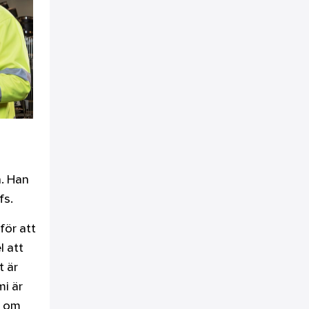
n. Han
fs.
för att
l att
t är
i är
t om