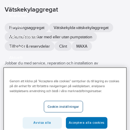
Outlet
Vätskekylaggregat
Branscher
Tjänster
Frikylningsaggregat
Vätskekylda vätskekylaggregat
Vårt erbjudande
Ackumulatortankar med eller utan pumpstation
Tillbehör & reservdelar
Clint
MAXA
Bli kund
Aktuellt
Jobbar du med service, reparation och installation av
vätskekylaggregat? Vi på Ahlsell hjälper dig hitta produkterna för ditt
jobb. Här finner du kompletta vätskekylaggregat med vätskeledning,
torkfilter och dubbelpressostat. Söker du inneplacerade och
Genom att klicka på "Acceptera alla cookies" samtycker du till lagring av cookies
uteplancerade kylaggregat hittar du även detta. Vi har aggregat
på din enhet för att förbättra navigeringen på webbplatsen, analysera
webbplatsens användning och bistå i våra marknadsföringsinsatser.
med kyleffekt från minus 10 till plus 5. Flertalet kända varumärken
finns i vårt sortiment. Utforska vårt breda utbud av
vätskekylaggregat, plug-in-aggregat här i webbutiken eller besök
Cookie-inställningar
din närmsta Ahlsellbutik.
Se
alla
Varumärke
Lagerförd
Produkter (38)
Avvisa alla
Acceptera alla cookies
filter