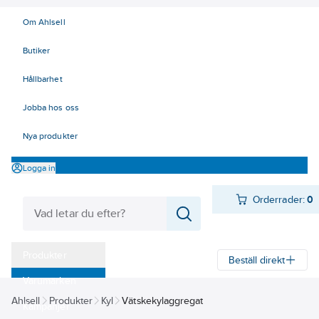
Om Ahlsell
Butiker
Hållbarhet
Jobba hos oss
Nya produkter
Logga in
Orderrader:
0
Produkter
Beställ direkt
Varumärken
Ahlsell
Produkter
Kyl
Vätskekylaggregat
Kampanjer