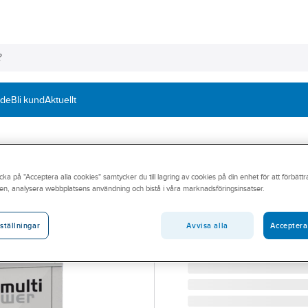
nde
Bli kund
Aktuellt
CLINT
cka på "Acceptera alla cookies" samtycker du till lagring av cookies på din enhet för att förbätt
CHA/G/AF 726P-
en, analysera webbplatsens användning och bistå i våra marknadsföringsinsatser.
CHA/G/AF 726P-24012P
Artikelnummer:
6118502
Avvisa alla
Acceptera
ställningar
Lev. artikelnr:
CHA/G/AF 726