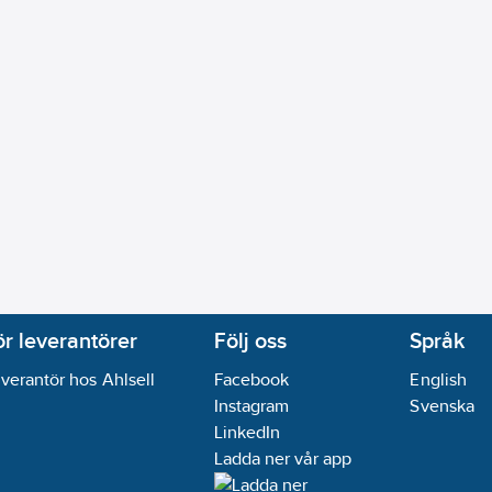
ör leverantörer
Följ oss
Språk
verantör hos Ahlsell
Facebook
English
Instagram
Svenska
LinkedIn
Ladda ner vår app