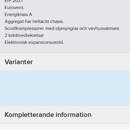
ErP 2021
Eurovent.
Energiklass A
Aggregat har heltäckt chassi.
Scrollkompressorer med oljesynglas och vevhusvärmare.
2 köldmediekretsar
Elektronisk expansionsventil.
Elektronisk hög och lågtrycks avläsning.
Flödesvakt (differenstryckvakt).
Varianter
Komplett styrutrustning.
Rostfria plattvärmeväxlare
Avstängningsventil på vätskeledning storlekar 1048P - 24012P
Alternativa utförande:
SSL - Super Low noise versioner.
Version med tubpanna.
Kompletterande information
Fabriksmonterade tillbehör:
IM - Automatsäkringar.