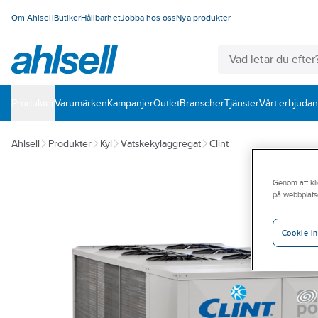
Om Ahlsell
Butiker
Hållbarhet
Jobba hos oss
Nya produkter
Produkter
Varumärken
Kampanjer
Outlet
Branscher
Tjänster
Vårt erbjuda
Ahlsell
Produkter
Kyl
Vätskekylaggregat
Clint
Genom att kli
på webbplats
Cookie-in