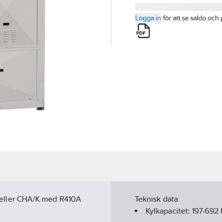
Logga in
för att se saldo och 
eller CHA/K med R410A
Teknisk data
Kylkapacitet:
197-692