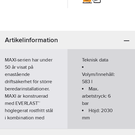
Artikelinformation
MAXI-serien har under
Teknisk data
50 år visat på
enastående
Volym/Innehåll:
driftsäkerhet för större
583
l
beredarinstallationer.
Max.
MAXI är konstruerad
arbetstryck:
6
med EVERLAST™
bar
höglegerat rostfritt stål
Höjd:
2030
i kombination med
mm
ULTRAWELD™-
Diameter:
teknologi, och har
780
mm