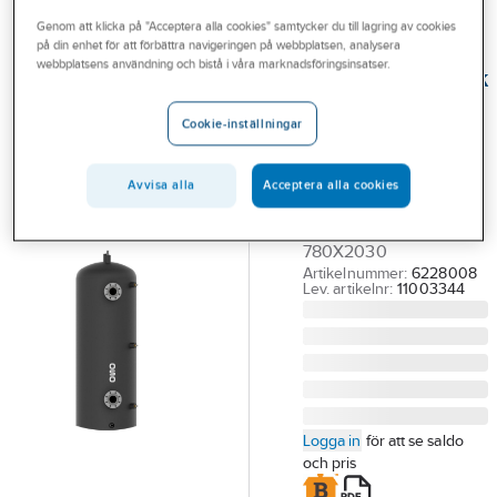
Outlet
Genom att klicka på "Acceptera alla cookies" samtycker du till lagring av cookies
på din enhet för att förbättra navigeringen på webbplatsen, analysera
OSO
Branscher
webbplatsens användning och bistå i våra marknadsföringsinsatser.
Ackumulatortank
Tjänster
Maxi Accu MA
Cookie-inställningar
Cool, OSO
Vårt erbjudande
MA 600 COOL OSO
Aktuellt
Avvisa alla
Acceptera alla cookies
MAXI ACCU
KYLACKTANK 6 BAR
780X2030
Artikelnummer:
6228008
Lev. artikelnr:
11003344
Logga in
för att se saldo
och pris