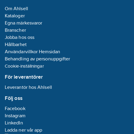
se bild.
anslutningar för
Om Ahlsell
MAXI ACCU COOL har
temperaturavkännnare:
Kataloger
dubbla set med
1
Egna märkesvaror
tur-/returanslutningar
Branscher
för maximal flexibilitet
Monteringsmetod:
Jobba hos oss
och kan levereras i
Golvstående
Hållbarhet
volym upptil 10 000 l.
Ytskydd på
Användarvillkor Hemsidan
på beställning.
insidan:
Behandling av personuppgifter
Artikelnummer:
6228008
Obehandlad
Cookie-inställningar
Lev.
Ytskydd
11003344
artikelnr:
utsida:
Belagd
För leverantörer
Materialklass
PFB240
Leverantör hos Ahlsell
Anslutningsmått
2:
DN 80
Följ oss
Lämplig för
Facebook
kyla:
Ja
Instagram
REACH
LinkedIn
Datum:
2024-
Ladda ner vår app
12-10