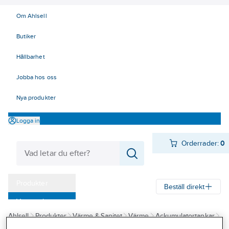
Om Ahlsell
Butiker
Hållbarhet
Jobba hos oss
Nya produkter
Logga in
Orderrader:
0
Produkter
Beställ direkt
Varumärken
Ahlsell
Produkter
Värme & Sanitet
Värme
Ackumulatortankar
Kampanjer
Ackumulatortankar