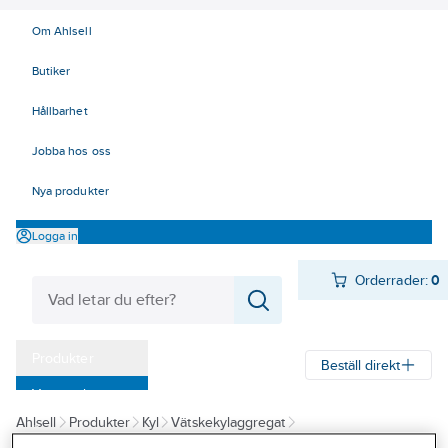
Om Ahlsell
Butiker
Hållbarhet
Jobba hos oss
Nya produkter
Logga in
Orderrader:
0
Produkter
Beställ direkt
Varumärken
Ahlsell
Produkter
Kyl
Vätskekylaggregat
Kampanjer
Vätskekylda vätskekylaggregat