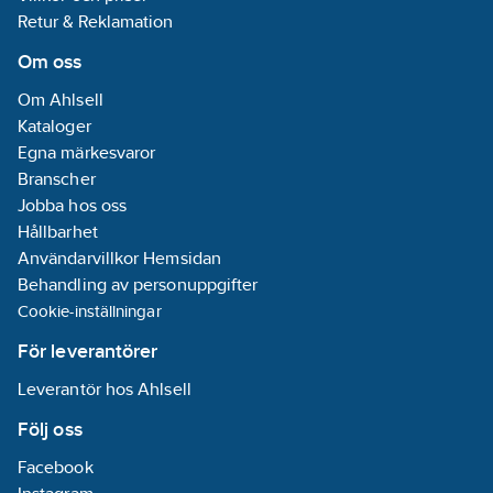
till 35°C.
Retur & Reklamation
Genomsnittlig
ljudtrycksnivå uppmätt
Om oss
i fritt utrymme på 1m,
Om Ahlsell
enligt ISO 3744.
Kataloger
Egna märkesvaror
För Clint sker
Branscher
registrering av
Jobba hos oss
igångkörningsprotokoll
Hållbarhet
digitalt, länk till
Användarvillkor Hemsidan
registreringssidan
Behandling av personuppgifter
genereras vid
Cookie-inställningar
försäljning. För mer
För leverantörer
information hör med
din säljare.
Leverantör hos Ahlsell
Artikelnummer:
6118220
Följ oss
Materialklass
RZ0020
Facebook