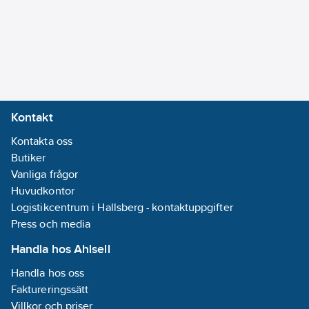
RS485.
Vibrationsdämpare.
Vattensparventil 3
vägs.
Köldbärare separat
pumpmodul MR med
tank 1500/2000 L,
Kontakt
klarar
Kontakta oss
utomhusplacering.
Butiker
Värmebärare separat
Vanliga frågor
pumpstation på
Huvudkontor
förfrågan.
Logistikcentrum i Hallsberg - kontaktuppgifter
Press och media
Kyleffekter är angivna
vid
Handla hos Ahlsell
köldbärartemperatur12°C
Handla hos oss
till 7°C, vatten till
Faktureringssätt
kondensor från 15°C
Villkor och priser