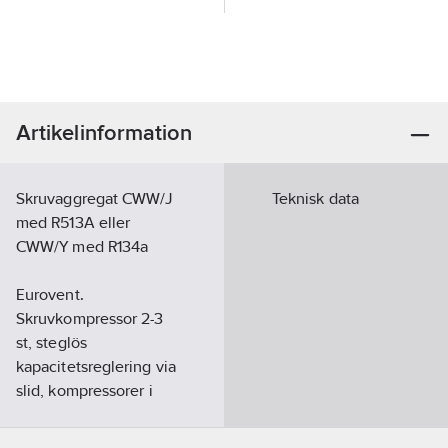
Artikelinformation
Skruvaggregat CWW/J
Teknisk data
med R513A eller
CWW/Y med R134a
Eurovent.
Skruvkompressor 2-3
st, steglös
kapacitetsreglering via
slid, kompressorer i
separata
köldmediekretsar.