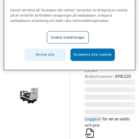
Outlet
Genom att klicka på "Acceptera alla cookies" samtycker du till lagring av cookies
CLINT
på din enhet för att förbättra navigeringen på webbplatsen, analysera
Branscher
CWW/J 1302B-
webbplatsens användning och bistå i våra marknadsföringsinsatser.
Tjänster
9003B Maxi
Cookie-inställningar
Power
Vårt erbjudande
CWW/Y 1302B-9003B
Bli kund
MAXI POWER V/V
Avvisa alla
Acceptera alla cookies
Aktuellt
VÄTSKEKYLAGGREGAT
CLINT
Artikelnummer:
6118220
Logga in
för att se saldo
och pris