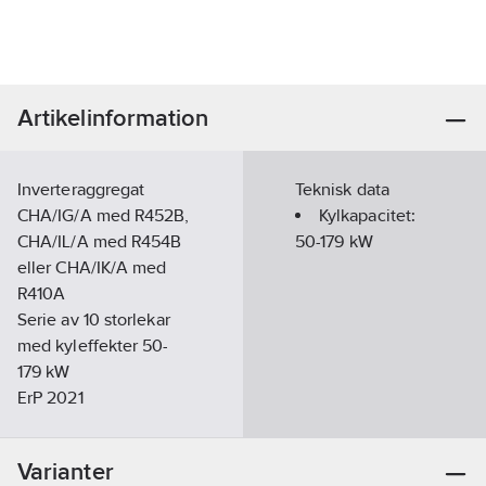
Artikelinformation
Inverteraggregat
Teknisk data
CHA/IG/A med R452B,
Kylkapacitet:
CHA/IL/A med R454B
50-179
kW
eller CHA/IK/A med
R410A
Serie av 10 storlekar
med kyleffekter 50-
179 kW
ErP 2021
Eurovent.
Energiklass A
Varianter
DC