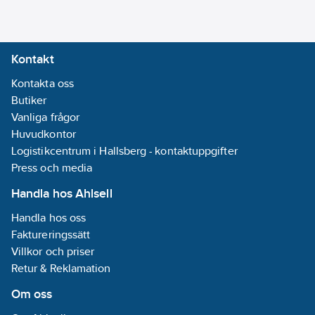
Alternativa utförande:
SSL - Super Low noise
versioner SSL
Kontakt
MC - Microchannel
Kontakta oss
Fabriksmonterade
Butiker
tillbehör:
Vanliga frågor
IM - Automatsäkringar.
Huvudkontor
SL - Ljuddämpning.
Logistikcentrum i Hallsberg - kontaktuppgifter
RFM -
Press och media
Avstängningsventil på
Handla hos Ahlsell
hetgasledning.
Handla hos oss
RFL -
Faktureringssätt
Avstängningsventil på
Villkor och priser
vätskeledning.
Retur & Reklamation
BT -
Lågtemperaturversion
Om oss
-4/-8°C.