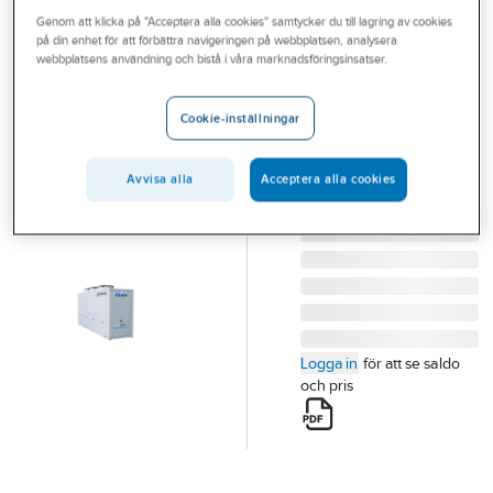
Outlet
Genom att klicka på "Acceptera alla cookies" samtycker du till lagring av cookies
CLINT
på din enhet för att förbättra navigeringen på webbplatsen, analysera
CHA/IK/A 172P-
Branscher
webbplatsens användning och bistå i våra marknadsföringsinsatser.
574P Aqua Plus
Tjänster
CHA/IK/A 172P-574P
Cookie-inställningar
AQUA PLUS L/V
Vårt erbjudande
VÄTSKEKYLAGGREGAT
Bli kund
Avvisa alla
Acceptera alla cookies
CLINT
Artikelnummer:
6118009
Aktuellt
Logga in
för att se saldo
och pris