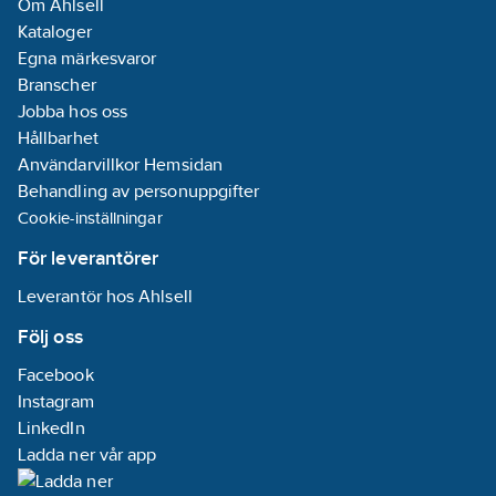
Om Ahlsell
EC - EC-inverterfläktar.
Kataloger
ECH - EC-
Egna märkesvaror
inverterfläktar med
Branscher
hög effekt.
Jobba hos oss
DS - Underkylare.
Hållbarhet
RT - Total
Användarvillkor Hemsidan
värmeåtervinnare.
Behandling av personuppgifter
Återvinning på 100%.
Cookie-inställningar
TX - Komponent med
ytbehandlade
För leverantörer
kylflänsar.
Leverantör hos Ahlsell
TXB -
Epoxibehandlade
Följ oss
kylflänsar
Facebook
PS - Enkel
Instagram
cirkulationspump.
LinkedIn
PSI - Enkel inverter-
Ladda ner vår app
cirkulationspump.
PD - Dubbel