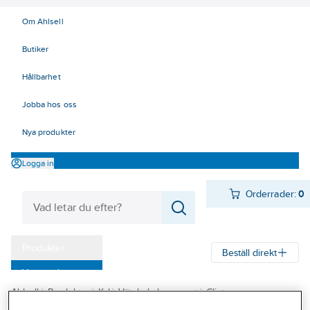
Om Ahlsell
Butiker
Hållbarhet
Jobba hos oss
Nya produkter
Logga in
Orderrader:
0
Produkter
Beställ direkt
Varumärken
Ahlsell
Produkter
Kyl
Vätskekylaggregat
Clint
Kampanjer