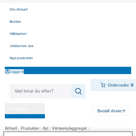
Om Ahlsell
Butiker
Hållbarhet
Jobba hos oss
Nya produkter
Logga in
Orderrader:
0
Produkter
Beställ direkt
Varumärken
Ahlsell
Produkter
Kyl
Vätskekylaggregat
Kampanjer
Vätskekylda vätskekylaggregat