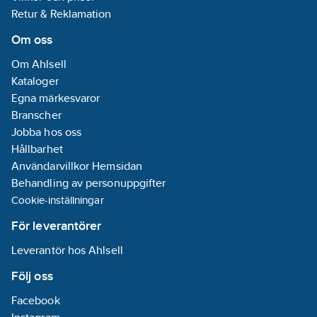
För Clint sker
Retur & Reklamation
registrering av
igångkörningsprotokoll
Om oss
digitalt, länk till
Om Ahlsell
registreringssidan
Kataloger
genereras vid
Egna märkesvaror
försäljning. För mer
Branscher
information hör med
Jobba hos oss
din säljare.
Hållbarhet
Artikelnummer:
6118200
Användarvillkor Hemsidan
Materialklass
RZ0020
Behandling av personuppgifter
Cookie-inställningar
För leverantörer
Leverantör hos Ahlsell
Följ oss
Facebook