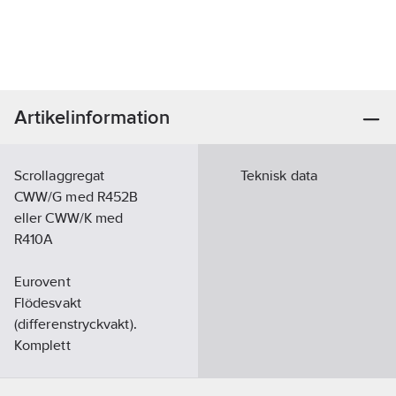
Artikelinformation
Scrollaggregat
Teknisk data
CWW/G med R452B
eller CWW/K med
R410A
Eurovent
Flödesvakt
(differenstryckvakt).
Komplett
styrutrustning.
Scrollkompressorer.