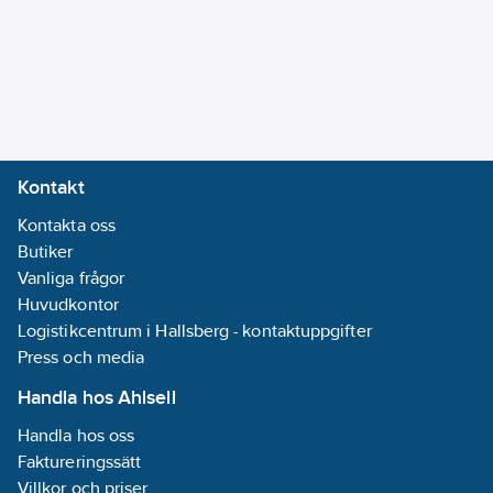
Tillbehör:
Mjukstart.
Vattensparventil 2
eller 3 vägs.
RS485.
Vibrationsdämpare.
Kontakt
Kyleffekter är angivna
Kontakta oss
vid
Butiker
köldbärartemperatur12°C
Vanliga frågor
till 7°C, vatten till
Huvudkontor
kondensor från 15°C
Logistikcentrum i Hallsberg - kontaktuppgifter
till 35°C.
Press och media
Genomsnittlig
ljudtrycksnivå uppmätt
Handla hos Ahlsell
i fritt utrymme på 1m,
Handla hos oss
enligt ISO 3744.
Faktureringssätt
Villkor och priser