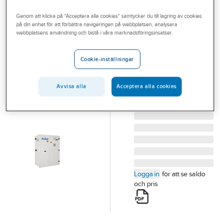
Outlet
Genom att klicka på "Acceptera alla cookies" samtycker du till lagring av cookies
CLINT
på din enhet för att förbättra navigeringen på webbplatsen, analysera
Branscher
CWW/G 182P-
webbplatsens användning och bistå i våra marknadsföringsinsatser.
Tjänster
604P Aqua Plus
Cookie-inställningar
CWW/K 182P/604P
Vårt erbjudande
AQUA PLUS V/V
Bli kund
VÄTSKEKYLAGGREGAT
Avvisa alla
Acceptera alla cookies
CLINT
Aktuellt
Artikelnummer:
6118200
Logga in
för att se saldo
och pris