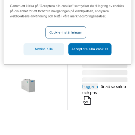
Outlet
Genom att klicka på "Acceptera alla cookies" samtycker du till lagring av cookies
CLINT
på din enhet för att förbättra navigeringen på webbplatsen, analysera
CHA/G 182P-
Branscher
webbplatsens användning och bistå i våra marknadsföringsinsatser.
604P Aqua
Tjänster
Plus
Cookie-inställningar
Vårt erbjudande
CHA/K 262P
Artikelnummer:
6118086
Aktuellt
Avvisa alla
Acceptera alla cookies
Logga in
för att se saldo
och pris