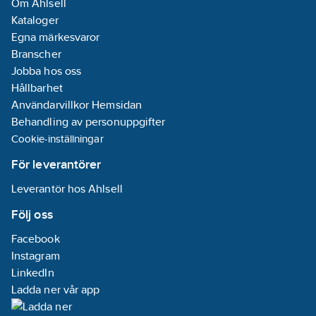
Om Ahlsell
lufttemperatur 35°C
Kataloger
och
Egna märkesvaror
köldbärartemperatur
Branscher
vatten in/ut +12/7°C .
Jobba hos oss
Genomsnittlig
Hållbarhet
ljudtrycksnivå uppmätt
Användarvillkor Hemsidan
i fritt utrymme på 1m,
Behandling av personuppgifter
enligt ISO 3744.
Cookie-inställningar
För Clint sker
För leverantörer
registrering av
Leverantör hos Ahlsell
igångkörningsprotokoll
digitalt, länk till
Följ oss
registreringssidan
Facebook
genereras vid
Instagram
försäljning. För mer
LinkedIn
information hör med
Ladda ner vår app
din säljare.
Artikelnummer:
6118086