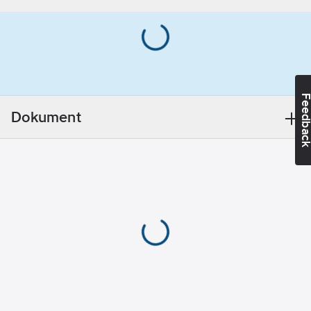
Flödesvakt
(differenstryckvakt).
Komplett
styrutrustning.
Rostfria
plattvärmeväxlare.
Feedba
Dokument
Alternativa utförande:
Med inbyggd
pumpmodul (singel /
parpump)
köldbärartank 400-
600L. Expansionskärl
(Std. 12-18L)
säkerhetsventil och
avluftare.
Tryckstyrd
köldbärarpump.
Värmeåtervinning.