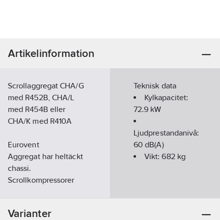
Artikelinformation
Scrollaggregat CHA/G
Teknisk data
med R452B, CHA/L
Kylkapacitet:
med R454B eller
72.9
kW
CHA/K med R410A
Ljudprestandanivå:
Eurovent
60
dB(A)
Aggregat har heltäckt
Vikt:
682
kg
chassi.
Scrollkompressorer
med oljesynglas och
vevhusvärmare.
Varianter
Kondensorfläktstyrning