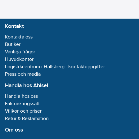
Low noise versioner.
SL/SSL sänker ljudet
med 3-5 dB(A) på 1 m.
Kontakt
Lågtemperatur version
BT -4/-8°C.
Kontakta oss
R134a utförande på
Butiker
förfrågan.
Vanliga frågor
Tubpanna.
Huvudkontor
Logistikcentrum i Hallsberg - kontaktuppgifter
Tillbehör:
Press och media
Korrosionsskydd i
Handla hos Ahlsell
olika utförande.
Handla hos oss
Mjukstart..
Faktureringssätt
RS485.
Villkor och priser
Vibrationsdämpare.
Retur & Reklamation
Kyleffekter är angivna
Om oss
vid omgivande