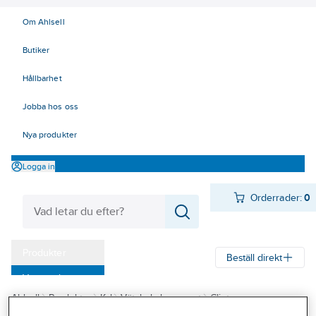
Om Ahlsell
Butiker
Hållbarhet
Jobba hos oss
Nya produkter
Logga in
Orderrader:
0
Produkter
Beställ direkt
Varumärken
Ahlsell
Produkter
Kyl
Vätskekylaggregat
Clint
Kampanjer