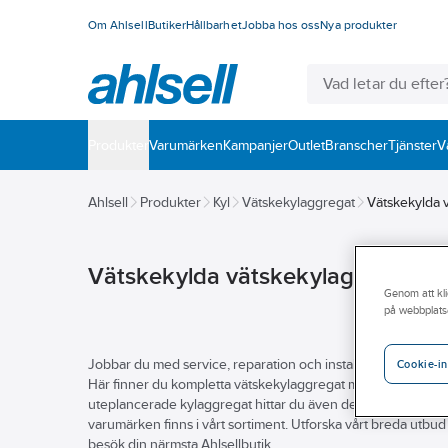
Om Ahlsell
Butiker
Hållbarhet
Jobba hos oss
Nya produkter
Produkter
Varumärken
Kampanjer
Outlet
Branscher
Tjänster
V
Ahlsell
Produkter
Kyl
Vätskekylaggregat
Vätskekylda 
Vätskekylda vätskekylaggregat
Genom att kli
på webbplats
Jobbar du med service, reparation och installation av vätskek
Cookie-in
Här finner du kompletta vätskekylaggregat med vätskelednin
uteplancerade kylaggregat hittar du även detta. Vi har aggreg
varumärken finns i vårt sortiment. Utforska vårt breda utbud
besök din närmsta Ahlsellbutik.