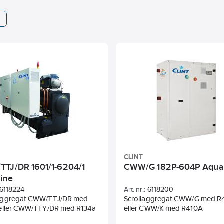
CLINT
TJ/DR 1601/1-6204/1
CWW/G 182P-604P Aqua 
line
6118224
Art. nr.:
6118200
aggregat CWW/TTJ/DR med
Scrollaggregat CWW/G med 
eller CWW/TTY/DR med R134a
eller CWW/K med R410A