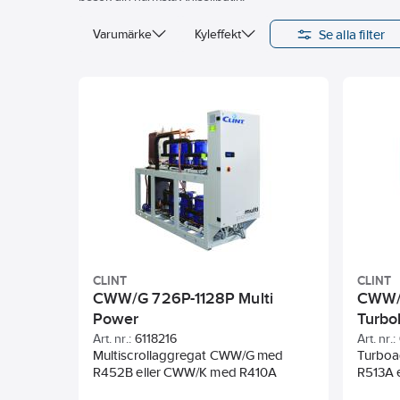
Se alla filter
Varumärke
Kyleffekt
CLINT
CLINT
CWW/G 726P-1128P Multi
CWW/T
Power
Turbo
Art. nr.:
6118216
Art. nr.:
Multiscrollaggregat CWW/G med
Turbo
R452B eller CWW/K med R410A
R513A 