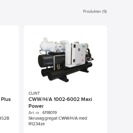
Produkter (9)
CLINT
Plus
CWW/H/A 1002-6002 Maxi
Power
Art. nr.:
6118019
R452B
Skruvaggregat CWW/H/A med
R1234ze