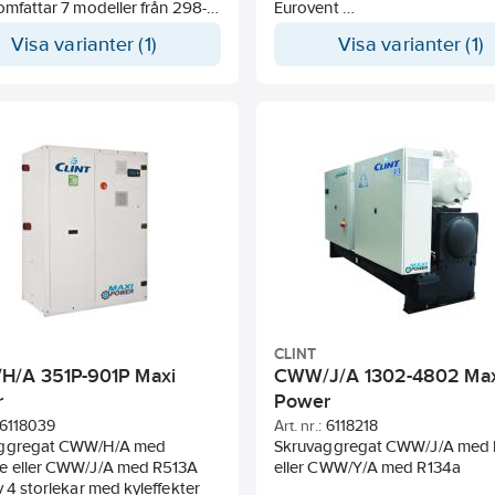
omfattar 7 modeller från 298-
Eurovent
W.
Flödesvakt (differenstryckvakt
Visa varianter (1)
Visa varianter (1)
Komplett styrutrustning.
nt
Scrollkompressorer.
klass A
Rostfria plattvärmeväxlare.
rt, låg startström
llastverkningsgrad.
Alternativa utförande:
re kompressor (turbin),
Med inbyggd pumpmodul (sing
a vibrationer och tyst
parpump) köldbärartank 300L
at.
Expansionskärl säkerhetsventi
 kapacitetsreglering över stort
avluftare.
område.
Inverterpump.
akt (differenstryckvakt).
Low noise versioner SL.
t styrutrustning Danfoss
Lågtemperatur version BT -4/-
ft (turbocore licensierad
Tubpanna.
g).
Värmeåtervinning.
CLINT
tiva utförande:
Tillbehör:
/A 351P-901P Maxi
CWW/J/A 1302-4802 Max
tervinning.
Mjukstart.
r
Power
na våt förångning.
Vattensparventil 2 eller 3 vägs
6118039
Art. nr.:
6118218
ven i versioner för kyltorn.
RS485.
ggregat CWW/H/A med
Skruvaggregat CWW/J/A med R513A
Vibrationsdämpare.
e eller CWW/J/A med R513A
eller CWW/Y/A med R134a
v 4 storlekar med kyleffekter
kter är angivna vid
Kyleffekter är angivna vid