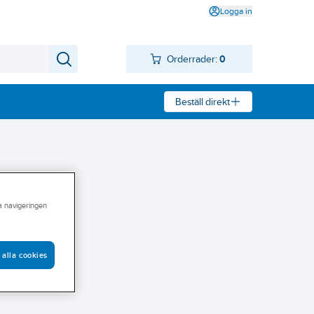
Logga in
Orderrader:
0
Beställ direkt
ra navigeringen
 alla cookies