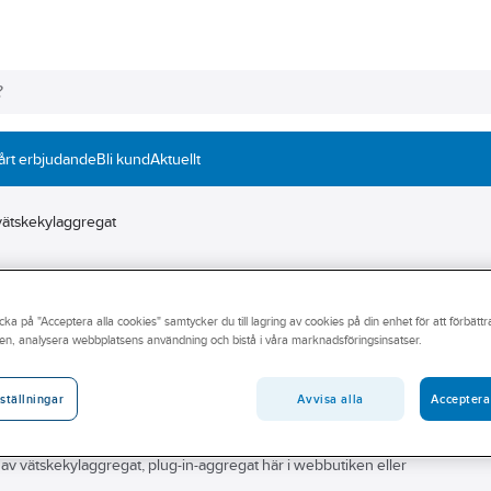
årt erbjudande
Bli kund
Aktuellt
vätskekylaggregat
cka på "Acceptera alla cookies" samtycker du till lagring av cookies på din enhet för att förbätt
en, analysera webbplatsens användning och bistå i våra marknadsföringsinsatser.
ylaggregat? Vi på Ahlsell hjälper dig hitta produkterna för ditt jobb.
Avvisa alla
Acceptera
ställningar
g, torkfilter och dubbelpressostat. Söker du inneplacerade och
at med kyleffekt från minus 10 till plus 5. Flertalet kända
 av vätskekylaggregat, plug-in-aggregat här i webbutiken eller