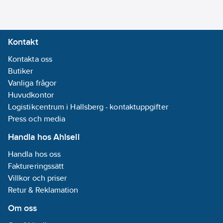
kompressorerna.
Med inbyggd
pumpmodul (singel /
Kontakt
parpump)
köldbärartank 2000-
Kontakta oss
3000L.
Butiker
Expansionskärl
Vanliga frågor
säkerhetsventil och
Huvudkontor
avluftare.
Logistikcentrum i Hallsberg - kontaktuppgifter
Low noise versioner.
Press och media
SL, SSL
Handla hos Ahlsell
Värmeåtervinning.
Handla hos oss
Faktureringssätt
Tillbehör:
Villkor och priser
Korrosionsskydd i
Retur & Reklamation
olika utförande.
Mjukstart på ON-OFF
Om oss
kompressorer.