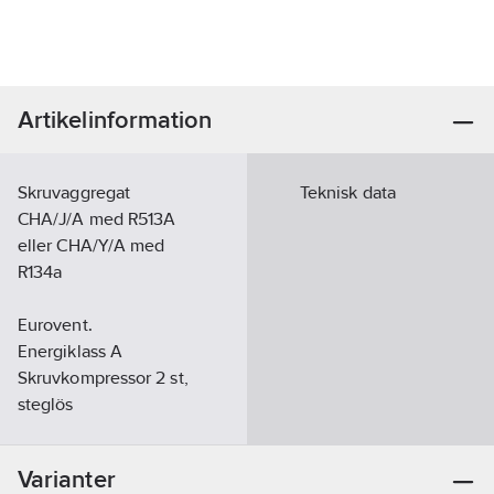
Artikelinformation
Skruvaggregat
Teknisk data
CHA/J/A med R513A
eller CHA/Y/A med
R134a
Eurovent.
Energiklass A
Skruvkompressor 2 st,
steglös
kapacitetsreglering via
slid, kompressorer i
Varianter
separata