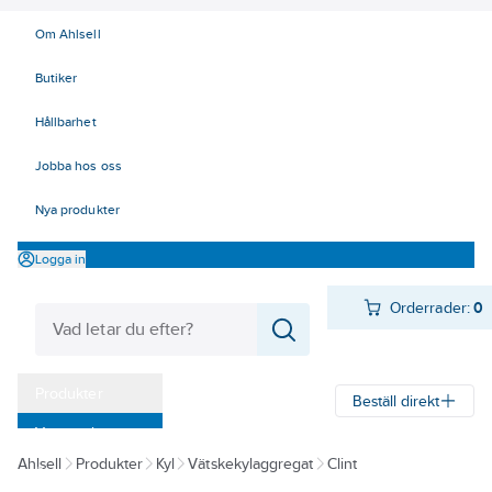
Om Ahlsell
Butiker
Hållbarhet
Jobba hos oss
Nya produkter
Logga in
Orderrader:
0
Produkter
Beställ direkt
Varumärken
Ahlsell
Produkter
Kyl
Vätskekylaggregat
Clint
Kampanjer