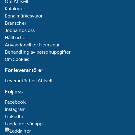
Om Ahlsell
Master
Kataloger
RS485.
Egna märkesvaror
Vibrationsdämpare.
Branscher
Jobba hos oss
Kyleffekter är angivna
Hållbarhet
vid omgivande
Användarvillkor Hemsidan
lufttemperatur 35°C
Behandling av personuppgifter
och
Om Cookies
köldbärartemperatur
in/ut +12/7°C .
För leverantörer
Genomsnittlig
Leverantör hos Ahlsell
ljudtrycksnivå uppmätt
i fritt utrymme på 1m,
Följ oss
enligt ISO 3744.
Facebook
Instagram
För Clint sker
LinkedIn
registrering av
Ladda ner vår app
igångkörningsprotokoll
digitalt, länk till