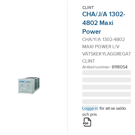
Outlet
CLINT
CHA/J/A 1302-
Branscher
4802 Maxi
Tjänster
Power
Vårt erbjudande
CHA/Y/A 1302-4802
MAXI POWER L/V
Bli kund
VÄTSKEKYLAGGREGAT
Aktuellt
CLINT
Artikelnummer:
6118054
Logga in
för att se saldo
och pris