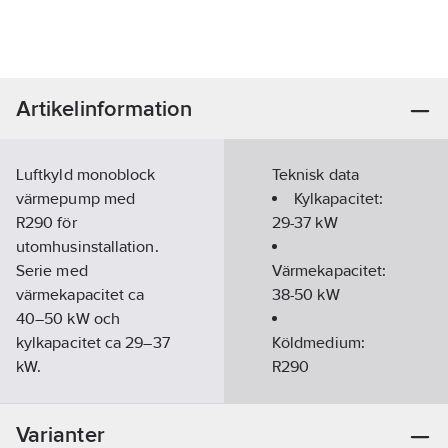
Artikelinformation
Luftkyld monoblock
Teknisk data
värmepump med
Kylkapacitet:
R290 för
29-37
kW
utomhusinstallation.
Serie med
Värmekapacitet:
värmekapacitet ca
38-50
kW
40–50 kW och
kylkapacitet ca 29–37
Köldmedium:
kW.
R290
Inverterstyrt kylsystem
för värme, kyldrift och
Varianter
tappvarmvattenproduktion.