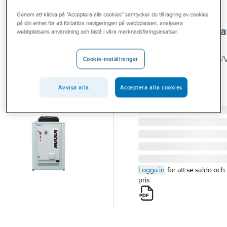
Outlet
MAXA R290
Genom att klicka på "Acceptera alla cookies" samtycker du till lagring av cookies
på din enhet för att förbättra navigeringen på webbplatsen, analysera
Branscher
vätskekylaggrega
webbplatsens användning och bistå i våra marknadsföringsinsatser.
I-290 240-250
Tjänster
I-290 240-250 MAXA L/
Cookie-inställningar
Vårt erbjudande
VÄTSKEKYLAGGREGAT
Bli kund
MAXA
Avvisa alla
Acceptera alla cookies
Artikelnummer:
6118065
Aktuellt
Lev. artikelnr:
6118065
Logga in
för att se saldo och
pris