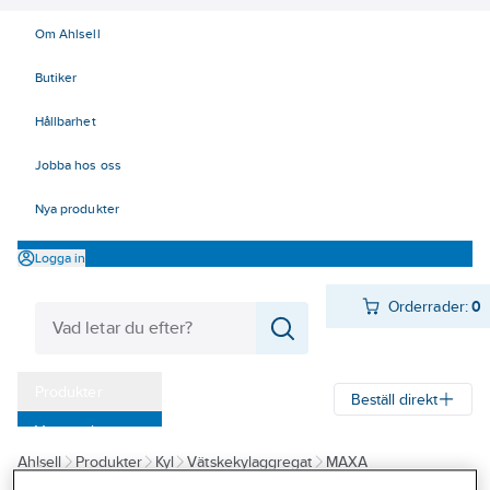
Om Ahlsell
Butiker
Hållbarhet
Jobba hos oss
Nya produkter
Logga in
Orderrader:
0
Produkter
Beställ direkt
Varumärken
Ahlsell
Produkter
Kyl
Vätskekylaggregat
MAXA
Kampanjer