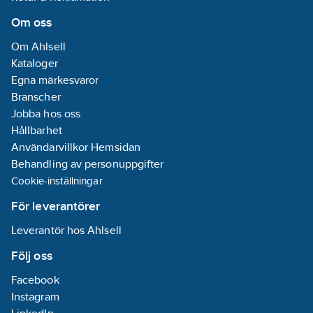
Lev. artikelnr:
6118065
Materialklass
Om oss
RZ0010
Om Ahlsell
Kataloger
Egna märkesvaror
Branscher
Jobba hos oss
Hållbarhet
Användarvillkor Hemsidan
Behandling av personuppgifter
Cookie-inställningar
För leverantörer
Leverantör hos Ahlsell
Följ oss
Facebook
Instagram