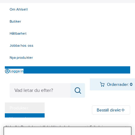
Om Ahlsell
Butiker
Hållbarhet
Jobba hos oss
Nya produkter
Logga in
Orderrader:
0
Produkter
Beställ direkt
Varumärken
Ahlsell
Produkter
Kyl
Vätskekylaggregat
Frikylningsaggregat
Kampanjer