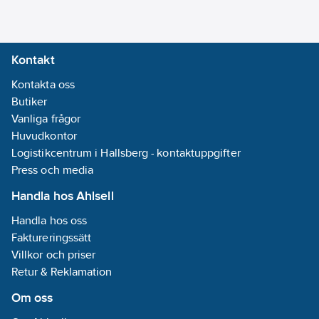
3000L (gäller ej
modeller 4202-4802) .
Expansionskärl
Kontakt
säkerhetsventil och
avluftare.
Kontakta oss
Low noise versioner.
Butiker
SL, SSL.
Vanliga frågor
Värmeåtervinning.
Huvudkontor
Tubpanna.
Logistikcentrum i Hallsberg - kontaktuppgifter
Press och media
Tillbehör:
Handla hos Ahlsell
Korrosionsskydd i
Handla hos oss
olika utförande.
Faktureringssätt
Mjukstart
Villkor och priser
Master slav
Retur & Reklamation
RS485.
Vibrationsdämpare.
Om oss