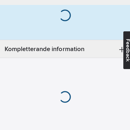
expansionsventil.
Flödesvakt
(differenstryckvakt).
Komplett
styrutrustning.
Tubpanna.
Feedba
Kompletterande information
Alternativa utförande:
Inverterstyrda
kompressor båda.
En kompressor
inverterstyrd andra
ON-OFF.
Drifttidsväxling mellan
kompressorerna.
Med inbyggd
pumpmodul (singel /
parpump)
köldbärartank 2000-