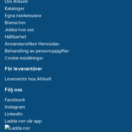
Om Ahlsell
Kyleffekter är angivna
Kataloger
vid omgivande
Egna märkesvaror
lufttemperatur 35°C
Branscher
och
Jobba hos oss
köldbärartemperatur
Hållbarhet
in/ut +12/7°C .
Användarvillkor Hemsidan
Genomsnittlig
Behandling av personuppgifter
ljudtrycksnivå uppmätt
Cookie-inställningar
i fritt utrymme på 1m,
enligt ISO 3744.
För leverantörer
Leverantör hos Ahlsell
För Clint sker
registrering av
Följ oss
igångkörningsprotokoll
Facebook
digitalt, länk till
Instagram
registreringssidan
LinkedIn
genereras vid
Ladda ner vår app
försäljning. För mer
information hör med