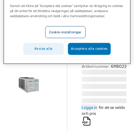
Outlet
Genom att klicka på "Acceptera alla cookies" samtycker du till lagring av cookies
CLINT
på din enhet för att förbättra navigeringen på webbplatsen, analysera
CHA/H/FC
Branscher
webbplatsens användning och bistå i våra marknadsföringsinsatser.
1002-4802
Tjänster
Maxi Power
Cookie-inställningar
Vårt erbjudande
CHA/H/FC
1002÷4802 MAXI
Bli kund
Avvisa alla
Acceptera alla cookies
POWER L/V SKRUV
Aktuellt
CLINT R1234ZE
Artikelnummer:
6118023
Logga in
för att se saldo
och pris