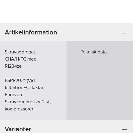
Artikelinformation
Skruvaggregat
Teknisk data
CHA/H/FC med
R1234ze
ESPR2021 (Vid
tillbehör EC fläktar)
Eurovent.
Skruvkompressor 2 st,
kompressorer i
separata
köldmediekretsar.
Varianter
Elektronisk