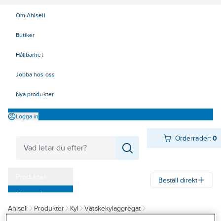
Om Ahlsell
Butiker
Hållbarhet
Jobba hos oss
Nya produkter
Logga in
Orderrader:
0
Produkter
Beställ direkt
Varumärken
Ahlsell
Produkter
Kyl
Vätskekylaggregat
Kampanjer
Vätskekylda vätskekylaggregat