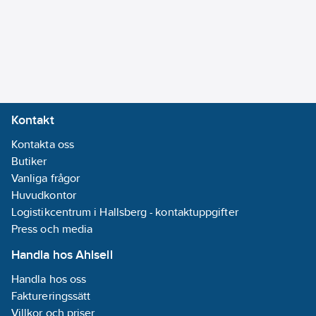
Vattensparventil 3
vägs.
Köldbärare separat
pumpmodul MR med
tank 1500/2000 L,
klarar
utomhusplacering.
Kontakt
Värmebärare separat
Kontakta oss
pumpstation på
Butiker
förfrågan.
Vanliga frågor
Huvudkontor
Kyleffekter är angivna
Logistikcentrum i Hallsberg - kontaktuppgifter
vid
Press och media
köldbärartemperatur12°C
till 7°C, vatten till
Handla hos Ahlsell
kondensor från 15°C
Handla hos oss
till 35°C.
Faktureringssätt
Genomsnittlig
Villkor och priser