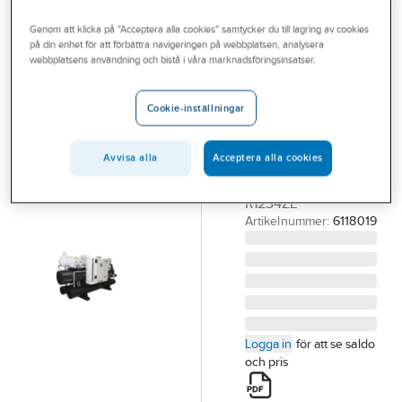
Outlet
Genom att klicka på "Acceptera alla cookies" samtycker du till lagring av cookies
CLINT
på din enhet för att förbättra navigeringen på webbplatsen, analysera
Branscher
CWW/H/A
webbplatsens användning och bistå i våra marknadsföringsinsatser.
Tjänster
1002-6002
Cookie-inställningar
Maxi Power
Vårt erbjudande
CWW/H/A 1002-
Bli kund
6002 MAXI POWER
Avvisa alla
Acceptera alla cookies
Aktuellt
V/V SKRUV CLINT
R1234ZE
Artikelnummer:
6118019
Logga in
för att se saldo
och pris