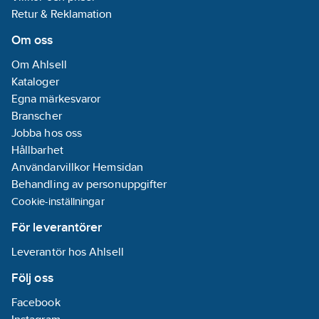
ljudtrycksnivå uppmätt
Retur & Reklamation
i fritt utrymme på 1m,
enligt ISO 3744.
Om oss
Om Ahlsell
För Clint sker
Kataloger
registrering av
Egna märkesvaror
igångkörningsprotokoll
Branscher
digitalt, länk till
Jobba hos oss
registreringssidan
Hållbarhet
genereras vid
Användarvillkor Hemsidan
försäljning. För mer
Behandling av personuppgifter
information hör med
Cookie-inställningar
din säljare.
För leverantörer
Artikelnummer:
6118019
Materialklass
RZ0010
Leverantör hos Ahlsell
Följ oss
Facebook