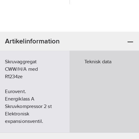
Artikelinformation
Skruvaggregat
Teknisk data
CWW/H/A med
R1234ze
Eurovent.
Energiklass A
Skruvkompressor 2 st
Elektronisk
expansionsventil.
Flödesvakt
(differenstryckvakt).