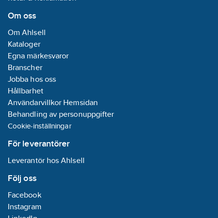
utomhusplacering.
Om oss
Kyleffekter är angivna
Om Ahlsell
vid omgivande
Kataloger
lufttemperatur 35°C
Egna märkesvaror
och
Branscher
köldbärartemperatur
Jobba hos oss
in/ut +12/7°C .
Hållbarhet
Genomsnittlig
Användarvillkor Hemsidan
ljudtrycksnivå uppmätt
Behandling av personuppgifter
i fritt utrymme på 1m,
Cookie-inställningar
enligt ISO 3744.
För leverantörer
För Clint sker
Leverantör hos Ahlsell
registrering av
Följ oss
igångkörningsprotokoll
digitalt, länk till
Facebook
registreringssidan
Instagram
genereras vid