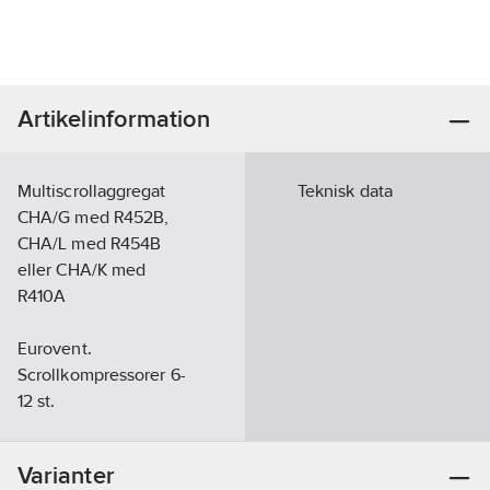
Artikelinformation
Multiscrollaggregat
Teknisk data
CHA/G med R452B,
CHA/L med R454B
eller CHA/K med
R410A
Eurovent.
Scrollkompressorer 6-
12 st.
Elektronisk
expansionsventil.
Varianter
Flödesvakt