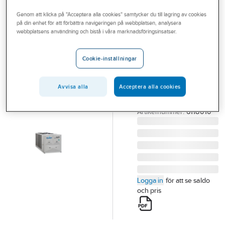
Outlet
CLINT
Genom att klicka på "Acceptera alla cookies" samtycker du till lagring av cookies
CHA/G 726P-
på din enhet för att förbättra navigeringen på webbplatsen, analysera
Branscher
webbplatsens användning och bistå i våra marknadsföringsinsatser.
36012P Multi
Tjänster
Power
Cookie-inställningar
Vårt erbjudande
CHA/K 726P-36012P
MULTI POWER L/V
Bli kund
Avvisa alla
Acceptera alla cookies
VÄTSKEKYLAGGREGAT
Aktuellt
CLINT
Artikelnummer:
6118010
Logga in
för att se saldo
och pris