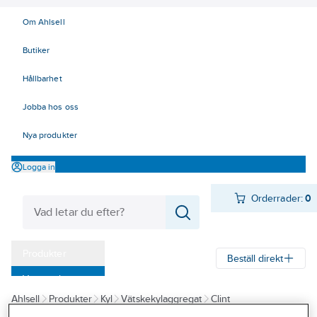
Om Ahlsell
Butiker
Hållbarhet
Jobba hos oss
Nya produkter
Logga in
Orderrader:
0
Produkter
Beställ direkt
Varumärken
Ahlsell
Produkter
Kyl
Vätskekylaggregat
Clint
Kampanjer