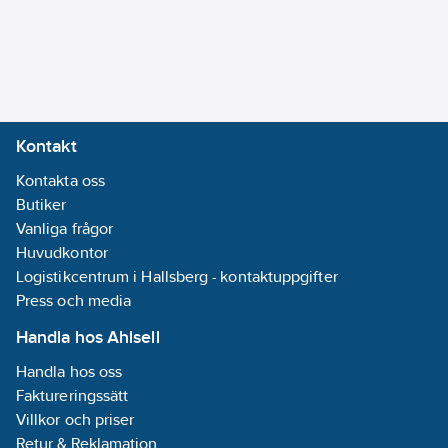
Lågtemperatur version
BT -4/-8°C.
Tubpanna.
Tillbehör:
Korrosionsskydd i
Kontakt
olika utförande.
Kontakta oss
Mjukstart på ON-OFF
Butiker
kompressorer.
Vanliga frågor
Master slav utförande
Huvudkontor
max 5st.
Logistikcentrum i Hallsberg - kontaktuppgifter
Elektronisk
Press och media
expansionsventil.
RS485.
Handla hos Ahlsell
Vibrationsdämpare.
Handla hos oss
Separat pumpmodul
Faktureringssätt
MR med tank
Villkor och priser
1500/2000 L, klarar
Retur & Reklamation