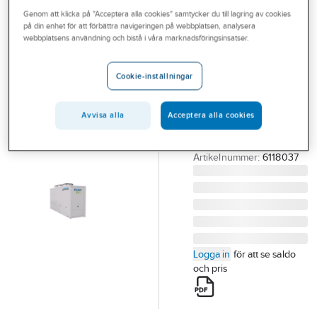
Outlet
Genom att klicka på "Acceptera alla cookies" samtycker du till lagring av cookies
CLINT
på din enhet för att förbättra navigeringen på webbplatsen, analysera
CHA/H/A 351P-
Branscher
webbplatsens användning och bistå i våra marknadsföringsinsatser.
1221P Maxi
Tjänster
Power
Cookie-inställningar
Vårt erbjudande
CHA/H/A 351P-1221P
MAXI POWER L/V
Aktuellt
Avvisa alla
Acceptera alla cookies
VÄTSKEKYLAGGREGAT
CLINT
Artikelnummer:
6118037
Logga in
för att se saldo
och pris