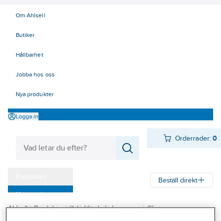
Om Ahlsell
Butiker
Hållbarhet
Jobba hos oss
Nya produkter
Logga in
Orderrader:
0
Produkter
Beställ direkt
Varumärken
Ahlsell
Produkter
Kyl
Vätskekylaggregat
Clint
Kampanjer