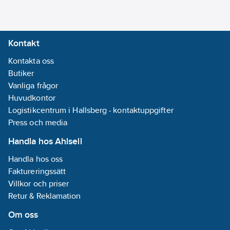
CC - Reglering av
kondensationstryck
ner till -20 °C.
Kontakt
BT - Lågtemperatur
version -4/-8°C.
Kontakta oss
EC - EC-inverterfläktar.
Butiker
ECH - EC-
Vanliga frågor
inverterfläktar med
Huvudkontor
hög effekt.
Logistikcentrum i Hallsberg - kontaktuppgifter
RT - Total
Press och media
värmeåtervinnare.
Handla hos Ahlsell
Återvinning på 100%.
Handla hos oss
TX - Komponent med
Faktureringssätt
ytbehandlade
Villkor och priser
kylflänsar.
Retur & Reklamation
TXB -
Epoxibehandlade
Om oss
kylflänsar