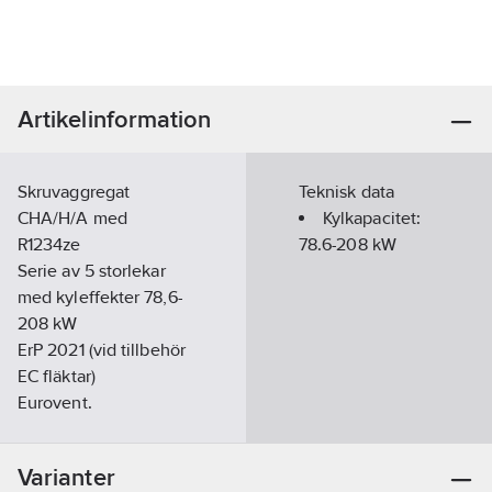
Artikelinformation
Skruvaggregat
Teknisk data
CHA/H/A med
Kylkapacitet:
R1234ze
78.6-208
kW
Serie av 5 storlekar
med kyleffekter 78,6-
208 kW
ErP 2021 (vid tillbehör
EC fläktar)
Eurovent.
Energiklass A
Skruvkompressor,
Varianter
steglös