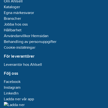
Om Ahlsell
SI - Buffertank 600L.
Kataloger
PS - Enkel
Egna märkesvaror
cirkulationspump.
Branscher
PSI - Enkel inverter-
Jobba hos oss
cirkulationspump.
Hållbarhet
PD - Dubbel
Användarvillkor Hemsidan
cirkulationspump.
Behandling av personuppgifter
PDI - Dubbel inverter-
Cookie-inställningar
cirkulationspump.
IQ - Inverter på
För leverantörer
kompressor.
Leverantör hos Ahlsell
SS - Mjukstart. För att
minska strömtoppar
Följ oss
när kompressorn
Facebook
startas.
Instagram
WM -
LinkedIn
Webbövervakning, via
Ladda ner vår app
kommunikationsprotokollen
GPRS/EDGE/3G/TCP-