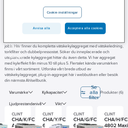
Outlet
Frikylningsaggregat
Cookie-inställningar
Branscher
Tjänster
Avvisa alla
Acceptera alla cookies
Jobbar du med service, reparation och installation av
Vårt erbjudande
vätskekylaggregat? Vi på Ahlsell hjälper dig hitta produkterna för ditt
jobb. Här finner du kompletta vätskekylaggregat med vätskeledning,
Bli kund
torkfilter och dubbelpressostat. Söker du inneplacerade och
Aktuellt
uteplancerade kylaggregat hittar du även detta. Vi har aggregat
med kyleffekt från minus 10 till plus 5. Flertalet kända varumärken
finns i vårt sortiment. Utforska vårt breda utbud av
vätskekylaggregat, plug-in-aggregat här i webbutiken eller besök
din närmsta Ahlsellbutik.
Se
alla
Varumärke
Kylkapacitet
Produkter (6)
filter
Ljudprestandanivå
Vikt
CLINT
CLINT
CLINT
CLINT
CHA/K/FC 91-151
CHA/Y/FC 1202B-
CHA/G/FC 182P-
CHA/H/FC
Aqua Plus
6002B Maxi
604P Aqua Plus
4802 Max