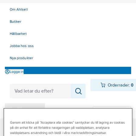
Om Ahlsell
Butiker
Hållbarhet
Jobba hos oss
Nya produkter
Logga in
Orderrader:
0
Produkter
Beställ direkt
Varumärken
Genom att klicka på "Acceptera alla cookies" samtycker du till lagring av cookies
Ahlsell
Produkter
Kyl
Vätskekylaggregat
Frikylningsaggregat
på din enhet för att förbättra navigeringen på webbplatsen, analysera
Kampanjer
webbplatsens användning och bistå i våra marknadsföringsinsatser.