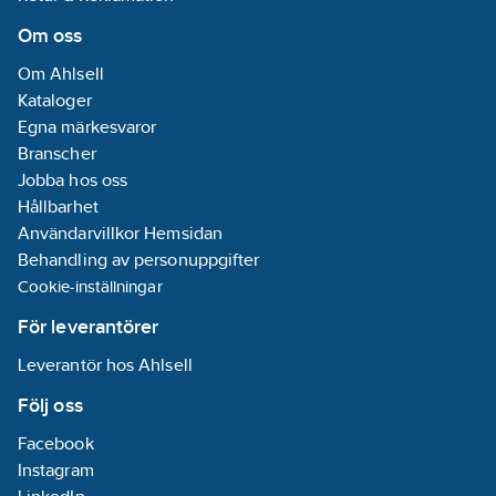
Kylkapacitet: 30–58
kW
Om oss
SCOP: 3,9–4,3
Om Ahlsell
SEER: 4,7–4,9
Kataloger
Vattenflöde: 1,42–3,20
Egna märkesvaror
L/s
Branscher
Ljudeffekt: 74–81
Jobba hos oss
dB(A)
Hållbarhet
Köldmedium: R32
Användarvillkor Hemsidan
Elmatning: 400V
Behandling av personuppgifter
3~+N+T
Cookie-inställningar
Artikelnummer:
6118064
För leverantörer
Lev. artikelnr:
6118064
Materialklass
RZ0010
Leverantör hos Ahlsell
Följ oss
Facebook
Instagram