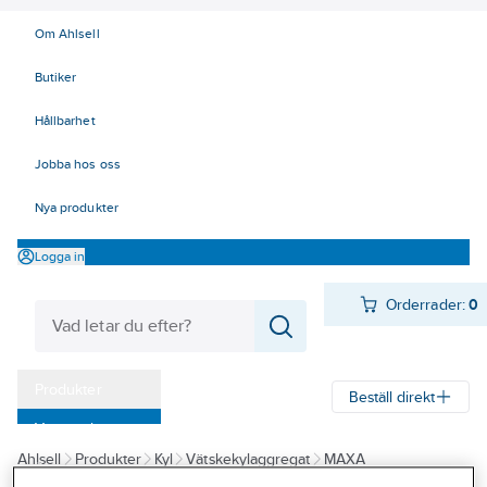
Om Ahlsell
Butiker
Hållbarhet
Jobba hos oss
Nya produkter
Logga in
Orderrader:
0
Produkter
Beställ direkt
Varumärken
Ahlsell
Produkter
Kyl
Vätskekylaggregat
MAXA
Kampanjer