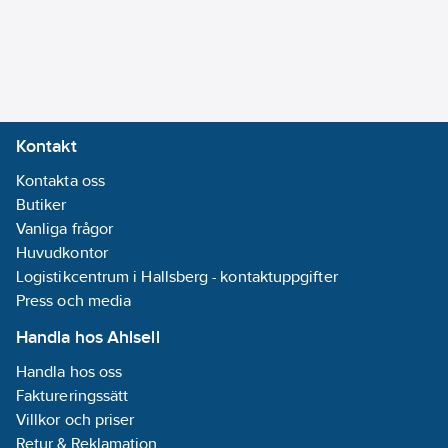
Versioner: i HPV5H, i
HPV5H DS
(desuperheater), i
HPV5H BT (för låga
vattentemperaturer
ned till –8 °C).
Kontakt
Tankval (tillval):
Kontakta oss
– Tankvolym 400 liter
Butiker
Tillval: SL, SSL, DS,
Vanliga frågor
DSFR, IM, KA1, KA2,
Huvudkontor
RP, TR2, TR2C4, PD,
Logistikcentrum i Hallsberg - kontaktuppgifter
PD SI, PS, PSI, PSEC,
Press och media
AG, FY, RV, SAS,
VDIS4, e Pro, e Lite, Hi
Handla hos Ahlsell
TV415, Connect Box.
Handla hos oss
Faktureringssätt
Värmekapacitet: 40–
Villkor och priser
75 kW
Retur & Reklamation