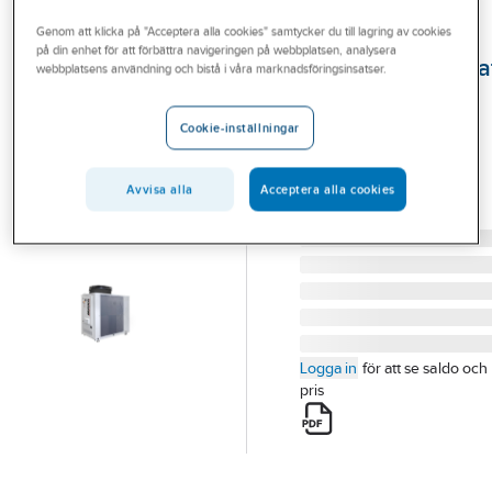
Outlet
MAXA R32
Genom att klicka på "Acceptera alla cookies" samtycker du till lagring av cookies
på din enhet för att förbättra navigeringen på webbplatsen, analysera
Branscher
vätskekylaggrega
webbplatsens användning och bistå i våra marknadsföringsinsatser.
I-HPV5H
Tjänster
I-HPV5H MAXA L/V
Cookie-inställningar
Vårt erbjudande
VÄTSKEKYLAGGREGAT
Bli kund
MAXA
Avvisa alla
Acceptera alla cookies
Artikelnummer:
6118064
Aktuellt
Lev. artikelnr:
6118064
Logga in
för att se saldo och
pris