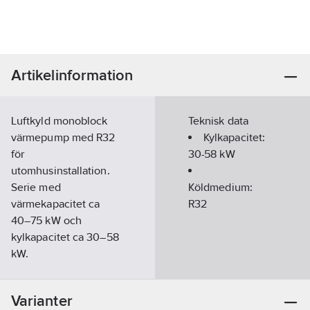
Artikelinformation
Luftkyld monoblock
Teknisk data
värmepump med R32
Kylkapacitet:
för
30-58
kW
utomhusinstallation.
Serie med
Köldmedium:
värmekapacitet ca
R32
40–75 kW och
kylkapacitet ca 30–58
kW.
Inverterstyrt kylsystem
för värme och kyldrift.
Varianter
Scroll DC