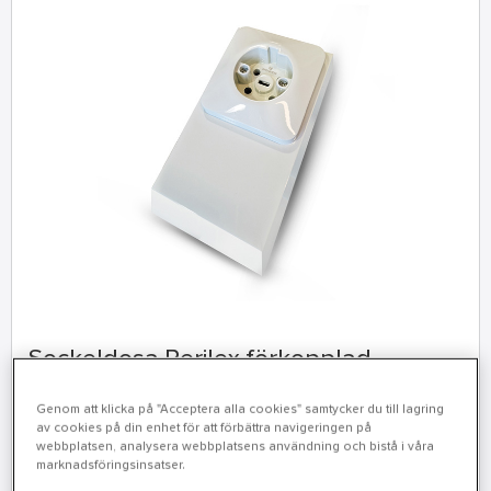
Sockeldosa Perilex förkopplad
Utanpåliggande sockeldosa somkan monteras direkt på
Genom att klicka på "Acceptera alla cookies" samtycker du till lagring
vägg över rörutlopp, på kopplings- och apparatdosor,
av cookies på din enhet för att förbättra navigeringen på
eller i kombination med sockellister.
webbplatsen, analysera webbplatsens användning och bistå i våra
marknadsföringsinsatser.