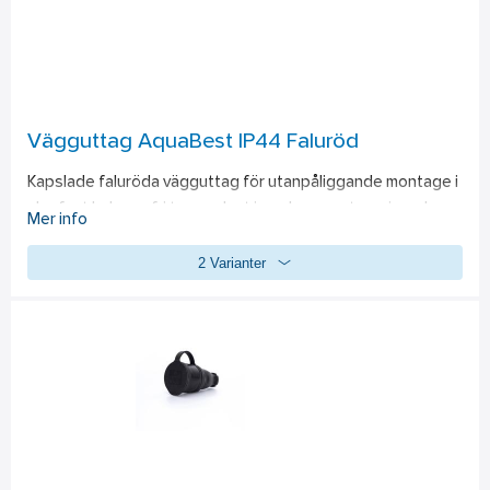
Vägguttag AquaBest IP44 Faluröd
Kapslade faluröda vägguttag för utanpåliggande montage i 
slagfast halogenfri termoplast i modern smutsavvisande 
Mer info
design i skyddsklass IP44 är framtagna för att smälta in i 
2 Varianter
fasader som är målade i faluröd färg. Vägguttagen är 
tillverkad av självslocknande material och uppfyller kraven i 
standarden UL 94-V0 för Lantbruk.