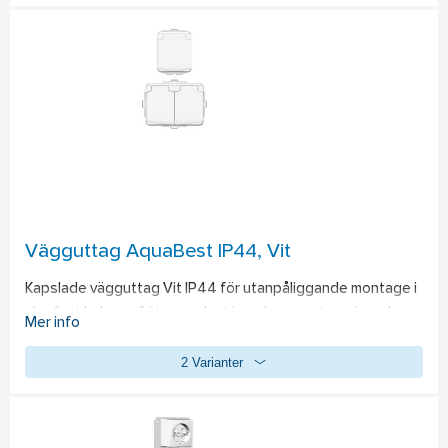
Vägguttag AquaBest IP44, Vit
Kapslade vägguttag Vit IP44 för utanpåliggande montage i 
slagfast halogenfri termoplast i modern smutsavvisande 
Mer info
design. Tillverkad av självslocknande material godkänt enligt 
2 Varianter
UL94-5v och därmed lämpligt för lantbruk.