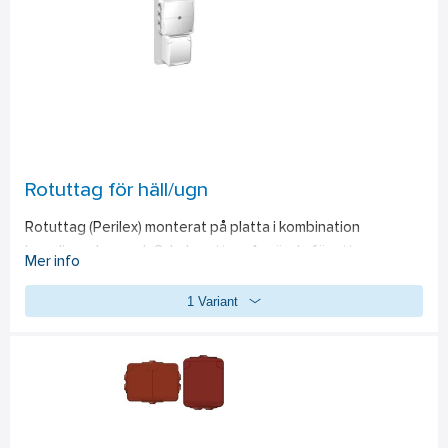
Rotuttag för häll/ugn
Rotuttag (Perilex) monterat på platta i kombination 
kopplingsdosa och Schuko-uttag. Används för att 
Mer info
underlätta vid montering av spishäll med separat ugn.
1 Variant