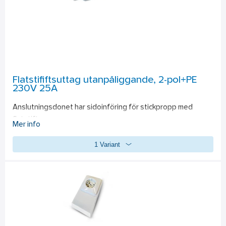
Flatstififtsuttag utanpåliggande, 2-pol+PE
230V 25A
Anslutningsdonet har sidoinföring för stickpropp med 
flatstift.
Mer info
1 Variant