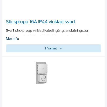
Stickpropp 16A IP44 vinklad svart
Svart stickpropp vinklad kabelingång, anslutningsbar 
kabelarea är 3G1.0mm² till 3G2.5mm². Stickproppen är 
Mer info
klassad för 16A och IP44.
1 Variant