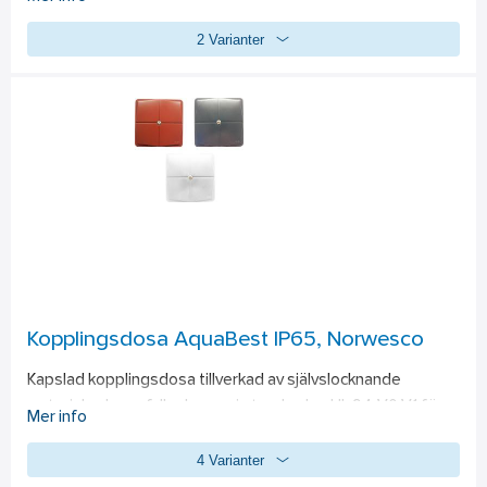
design i skyddsklass IP44. Framtagen för att smälta in i 
2 Varianter
fasader som är målade i faluröd färg. Vägguttaget är 
tillverkat av självslocknande material och uppfyller kraven i 
standarden UL 94-V0 för Lantbruk.
Kopplingsdosa AquaBest IP65, Norwesco
Kapslad kopplingsdosa tillverkad av självslocknande 
material och uppfyller kraven i standarden UL 94-V0,V1 för 
Mer info
lantbruk.
4 Varianter