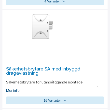
4 Varianter
tydligt kan se om den har löst ut och att det  är lättare att 
motionera jordfelsbrytaren, vilket bör göras en gång per 
månad. . Protector 2 har även kabelinföring från undersidan.
Säkerhetsbrytare SA med inbyggd
dragavlastning
Säkerhetsbrytare för utanpåliggande montage. 
Försedda med inbyggda dragavlastningar för en eller två 
Mer info
utgående anslutningsledningar samt 3 kabelinföringar i över 
16 Varianter
– och underkant. 
•Jord- och nollskena som standard, endast jordskena på 4-