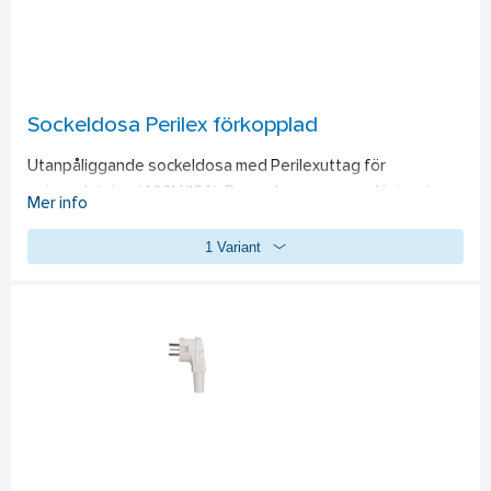
Sockeldosa Perilex förkopplad
Utanpåliggande sockeldosa med Perilexuttag för 
spisanslutning (400V/16A). Dessa levereras med internt 
Mer info
kopplade ledare (2,5mm²) för enklare och snabbare 
1 Variant
anslutning. Sockeldosan kan monteras direkt på vägg över 
rörutlopp, på kopplings- och apparatdosor, eller i 
kombination med sockellister.