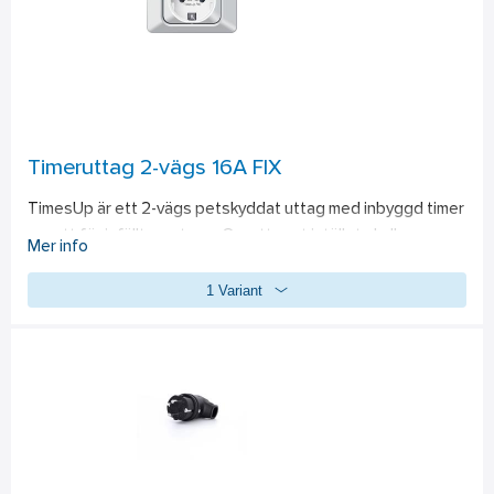
Timeruttag 2-vägs 16A FIX
TimesUp är ett 2-vägs petskyddat uttag med inbyggd timer 
avsett för infällt montage. Om uttaget istället skall 
Mer info
monteras utanpåliggande så finns en montageram att köpa 
1 Variant
separat. Tack vara det slimmade formatet passar TimesUp 
överallt där ett vanligt 2-vägsuttag brukar sitta. Gångtiden 
ställs in fast av installatören med hjälp av vredet som är dolt 
under centrumkåpan.Timertiden kan ställas in i stegen 0, 15, 
30 min, 1, 2, 4 och 8 tim.