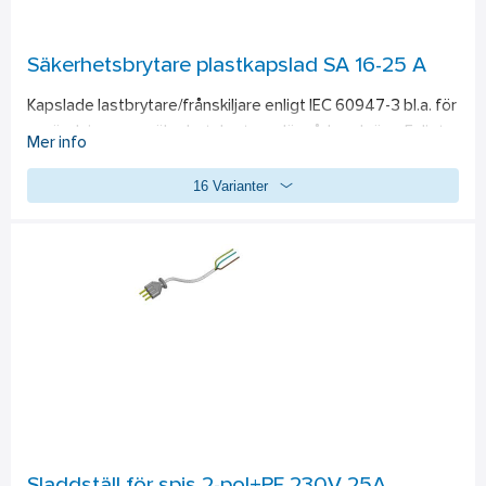
nyckelbrytare, rörelseavkänning, brandlarm osv. Kravet är att 
brytning och slutning sker potentialfritt.
Säkerhetsbrytare plastkapslad SA 16-25 A
Kapslade lastbrytare/frånskiljare enligt IEC 60947-3 bl.a. för 
användning som säkerhetsbrytare där sådana krävs. Enligt 
Mer info
gällande bestämmelser skall säkerhetsbrytare vara 
16 Varianter
inkopplad i huvudkrets för att frånskilja anläggningsdel vid 
mekaniskt eller elektriskt arbete och att förhindra oavsiktlig 
inkoppling av sådan anläggning under pågående arbete. Då 
en säkerhetsbrytare endast skall användas för att frånskilja 
anläggningsdel är det nödvändigt att i en anläggnings 
elkrets ha både elkopplare för start och stopp samt 
separat elkopplare som säkerhetsbrytare. 
• modern smutsavvisande form 
• kraftiga anslutningsklämmor med skruvarna i uppskruvat 
läge 
• generöst kopplingsutrymme med gott om plats för 