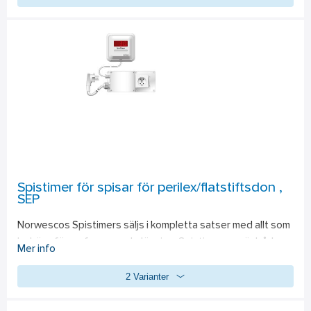
Spistimer för spisar för perilex/flatstiftsdon ,
SEP
Norwescos Spistimers säljs i kompletta satser med allt som 
behövs för en fungerande lösning. Spistimerarna är både 
Mer info
lätta att installera och framför allt lätta att använda. När 
2 Varianter
spistimern startats/aktiverats så fungerar spisen precis 
som vanligt. Spistimerns återstående tid visas tydligt på 
den lättavlästa displayen som placeras på väggen bredvid 