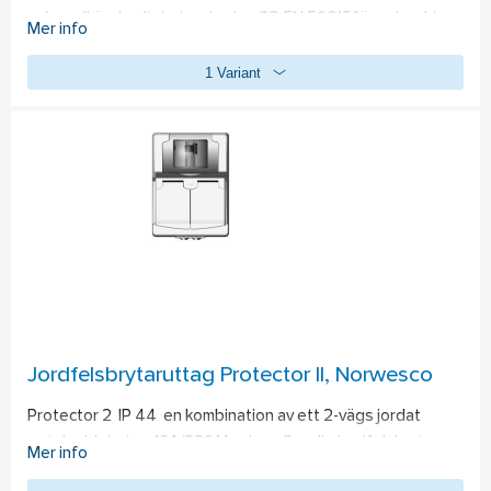
och godkänd enligt standarden SS-EN 50615för spisvakter. 
Mer info
Spisvakten levereras i komplett sats som både är lätt att 
1 Variant
installera och lätt att använda. När spisvakten aktiverats så 
fungerar spisen som vanligt. Återstående tid visas tydligt i 
den lättavlästa displayen . Om spisen inte stängs av före 
timertiden går ut så bryter spisvakten strömmen till spisen. 
Spisvakten är även utrustad med en värmevakt som känner 
av värme på spisens häll och bryter strömmen till spisen om 
den upptäcker temperaturer som är farligt höga. Detta 
skyddar mot brand genom överhettning.
Jordfelsbrytaruttag Protector II, Norwesco
Protector 2  IP 44  en kombination av ett 2-vägs jordat 
petskyddat utag 16A/230 V och en 2-polig jordfelsbrytare. 
Mer info
Jordfelsbrytaren är synlig från fronten vilket gör att man 