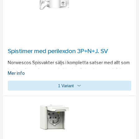
vanligt.
Spistimer med perilexdon 3P+N+J. SV
Norwescos Spisvakter säljs i kompletta satser med allt som 
behövs för en fungerande lösning. Spisvakterna är både 
Mer info
lätta att installera och framför allt lätta att använda. När 
1 Variant
spisvakten startats/aktiverats så fungerar spisen precis 
som vanligt. Spistimerns återstående tid visas tydligt på 
den lättavlästa displayen som placeras på väggen bredvid 
spisen. Om spisen inte stängs av före timertiden går ut så 
bryter spisvakten strömmen till spisen, på så sätt undviks 
bränder som orsakas av att spisen glömts på av misstag. 
Vissa modeller har även s.k. värmevakt som komplement till 
spistimern, denna ökar skyddet ytterligare. Värmevakten 