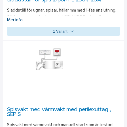
Sladdställ för spis 2-pol+PE 230V 25A
ledningsdragning 
• jord– och nollskena som standard endast jordskena på 4-
Sladdställ för ugnar, spisar, hällar mm med 1-fas anslutning. 
poliga 
Stickpropp vit, 1,4 m kabel vit H05VV-F 3G x 4 mm2 med en 
Mer info
• erforderliga strypnipplar och normenliga 
öppen ände, ändhylsor.
• skyltar medlevereras som standard
1 Variant
Spisvakt med värmvakt med perilexuttag ,
SEP S
Spisvakt med värmevakt och manuell start som är testad 