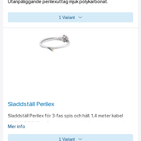
Utanpåliggande perilexuttag mjuk polykarbonat.
1 Variant
Sladdställ Perilex
Sladdställ Perilex för 3-fas spis och häll. 1,4 meter kabel 
H05VV-F 5G1,5mm2 med en öppen ände med monterade 
Mer info
ändhylsor och vinklad stickpropp. Sladdstället är ljusgrått.
1 Variant