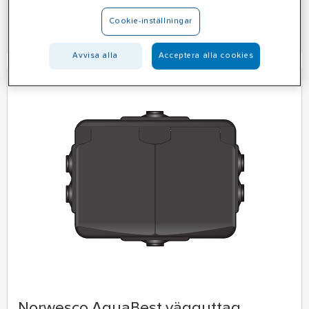
Cookie-inställningar
Köp här
Avvisa alla
Acceptera alla cookies
Norwesco AquaBest vägguttag