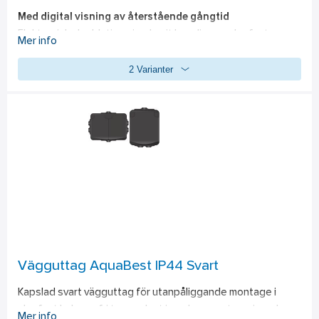
Med digital visning av återstående gångtid
Elektronisk skyddstimer i polarvit kapsling av slagfast 
Mer info
termoplast i skyddsklass IP 20. Försedd med omkopplings- 
2 Varianter
och programmeringsbar tidkrets samt LED-display för tydlig 
visning av återstående gångtid. Tidkretsen bryter 2-poligt 
16A/230V. 10 st fasta alternativ samt ett 
programmeringsläge av tid.
Vägguttag AquaBest IP44 Svart
Kapslad svart vägguttag för utanpåliggande montage i 
slagfast halogenfri termoplast i modern smutsavvisande 
Mer info