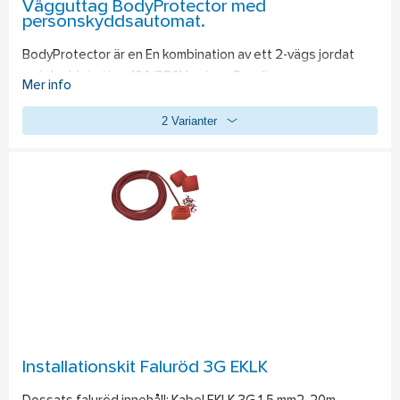
Vägguttag BodyProtector med
personskyddsautomat.
BodyProtector är en En kombination av ett 2-vägs jordat 
petskyddat uttag 10A/230V och en 2-polig 
Mer info
personskyddsautomat med 30mA märkfelström och med en 
2 Varianter
10A säkring med C-karaktäristik. Jordfelsbrytardelen är av 
typ A, dvs.de har förhöjd stötström-säkerhet och reagerar 
för växelfelströmmar och pulserande likfelströmmar. 
BodyProtector är speciellt lämplig för alla typer av el-laster 
utan att riskera onödiga avbrott i elcentralen. Därmed har en 
hög selektivitet uppnåtts.  Uttaget har transparent lucka 
ovan personskyddsautomaten för en tydlig översikt. 
Inkoppling görs via någon av de 2 tillgängliga öppningarna 
membran (underifrån) och knock-out i baksida. Monteras för 
fast installation eller med hjälp nyckelhålsbajonetter i 
baksidan.
Installationskit Faluröd 3G EKLK