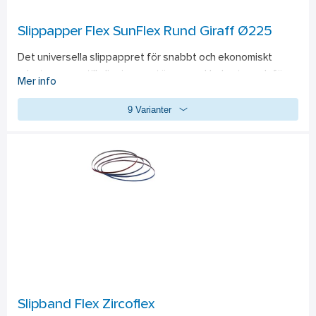
Slippapper Flex SunFlex Rund Giraff Ø225
Det universella slippappret för snabbt och ekonomiskt 
arbete passar till slipning av större spacklade ytor och för 
Mer info
åtgärder mot kanter i spacklingen och ojämnheter på 
9 Varianter
stomkompletterings- och gipskartongskivor. Med det här 
slippappret får du en solid ytkvalitet och en slät och jämn 
finish. Med sughål. Hål: 10+1.
Slipband Flex Zircoflex