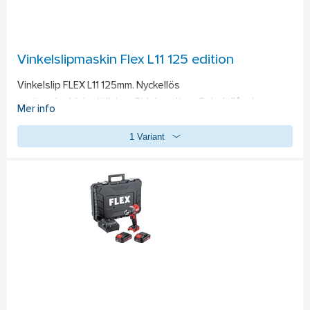
lossa rostiga och fastsittande kopplingar. Kompakt och 
ergonomisk form. Med skyddshandtag för optimalt 
användarskydd.  Platt-, reflektor- och reducermunstycke för 
en mångfald olika användningar ingår.
Vinkelslipmaskin Flex L11 125 edition
Vinkelslip FLEX L11 125mm. Nyckellös 
sprängskyddsinställning, Sidohandtag, Spindellåsning, 
Mer info
Mjukstart. Helt inkapslad elektronikmodul som skyddar mot 
1 Variant
metalldamm. Den 3 gånger lindade rotorn minskar 
motorslitage och ökar livslängden, Epoxikapslad (fältspole) 
rotor., Kompakt och ergonomisk form.