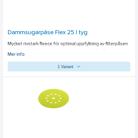
Dammsugarpåse Flex 25 l tyg
Mycket rivstark fleece för optimal uppfyllning av filterpåsen 
samt problemfri hantering av damm och smuts. Dammklass L, 
Mer info
för VC 21 L MC, VC 25 L MC och VCE 26 L MC.
1 Variant