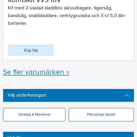
Kombikit VVS 18V
Kit med 2-växlad sladdlös skruvdragare, tigersåg,
bandsåg, snabbladdare, verktygsväska och 3 st 5,0 Ah-
batterier.
Köp här
Se fler varumärken »
Välj underkategori
Verktyg & Maskiner
Personligt skydd