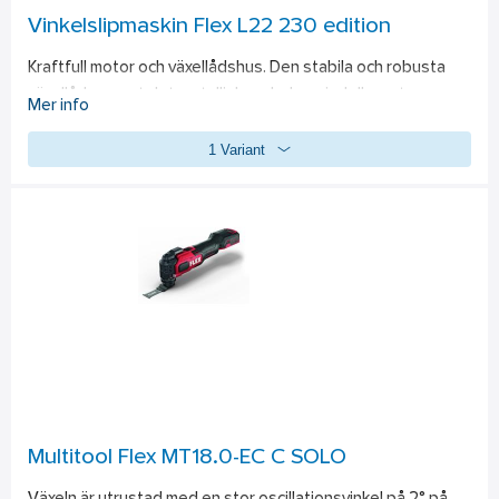
Vinkelslipmaskin Flex L22 230 edition
Kraftfull motor och växellådshus. Den stabila och robusta 
växellådan samt det metallinkapslade spindellagret ger 
Mer info
ökad tillförlitlighet och hållbarhet, Bakre handtaget är 
1 Variant
gummibelagt för säkrare 
grepp, Strömbrytare med spärrknapp och spindellåsning, 
Återgångsspärr vid strömavbrott, Mjukstart för säkrare 
start och mindre risk för överbelastning av nätet, 
Spindellåsning, Nyckellös sprängskyddsinställning, Övriga 
tillbehör för kapning: Sprängskydd (389.625) skyddskåpa.
Multitool Flex MT18.0-EC C SOLO