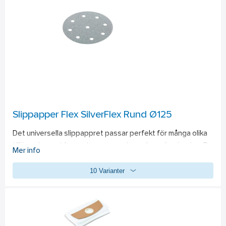
sågbandsskydd för säkrare användning. Integrerad LED-
lampa för optimal belysning av arbetsområdet. Ergonomiskt 
utformat, halkfritt mjukgrepp. Med metallhakar för enkel 
fastsättning. Elektroniska styrsystemet (EMS) skyddar 
maskinen, förlänger livslängden och ökar effektiviteten. 
LED-display visar batterikapaciteten. FLEX batterisystem: 
lämpligt för alla FLEX 18 V batterier. Leverans utan batteri, 
snabbladdare.
Slippapper Flex SilverFlex Rund Ø125
Det universella slippappret passar perfekt för många olika 
tillämpningar vid sanering, renovering och modernisering. Du 
Mer info
kan bearbeta färger, lacker, spackel och filler effektivt. Det 
10 Varianter
passar ocskå utmärkt för bearbetning av trä. Med det här 
slippappret kan du ta bort gamla beläggningar, jämna ut 
ojämnheter och glätta träytor. Hål: 8+1.