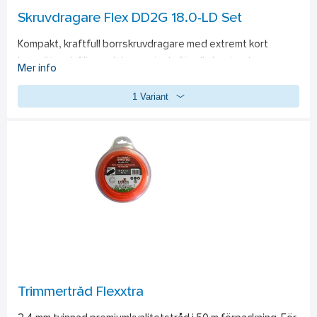
Skruvdragare Flex DD2G 18.0-LD Set
Kompakt, kraftfull borrskruvdragare med extremt kort 
huvudlängd. Allroundskruvmejseln för alla hantverkare. 
Mer info
Elektroniska styrsystemet (EMS) skyddar maskinen, 
1 Variant
förlänger livslängden och ökar effektiviteten. Borstlös 
motor. Steglös brytare med spärrknapp. Snabbchuck med 
automatisk låsfunktion Snabbchuck av metall, med 
skyddsring och automatlås funktion. Elektroniskt 
snabbstopp. Höger- och vänsterrotation med 
säkerhetsspärr. Ergonomiskt utformat, halkfritt mjukgrepp. 
Integrerad LED-lampa med long-life funktion. LED-display 
visar batterikapaciteten. Inklusive bälteshållare och 
bitsförvaring. FLEX batterisystem: lämpligt för alla FLEX 18,0 
V batterier. Standardutrustning: 2 batterier AP18.0/2.5, 1 
Standardladdare CA18.0-LD,  transportväska (plastväska) 
och Bälteshållare.
Trimmertråd Flexxtra