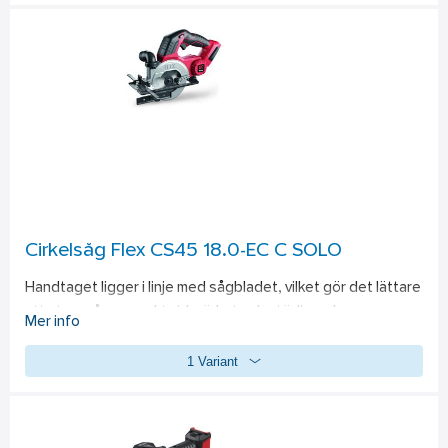
funktioner: borrning, hammarborrning, bilning, mejsling. 
Robust hus av gjutaluminium. Icke-roterande extra handtag 
med djupstopp. Integrerad LED-lampa med long-life 
funktion. LED-display visar batterikapaciteten. FLEX 
batterisystem: lämpligt för alla 18,0 V batterier.
Standardutrustning:1 handtag. 1 djupanslag. 
Levereras utan 
batteri och  snabbladdare.
Cirkelsåg Flex CS45 18.0-EC C SOLO
Handtaget ligger i linje med sågbladet, vilket gör det lättare 
att styra sågen exakt vid märket och stödjer raka 
Mer info
skärresultat utan rälssystem. Idealisk för bygg- och 
1 Variant
renoveringsarbeten av vägg- och takkonstruktioner t ex för 
sågning i gipsskivor, cementfiberskivor samt trämaterial 
såsom spånskivor eller OSB-skivor. Borstlös motor för ökad 
effektivitet och en längre livslängd. 18,0 V EC motor med 