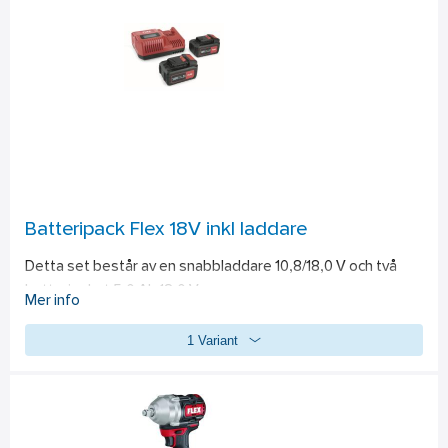
1335x13x0,65 mm. Maxsåg Fyrk.45°: 60 mm. Maxsåg 
Fyrk.90°: 80 mm. Maxsåg rund 45°: 68 mm. Maxsåg rund 90°: 
80 mm. Levereras komplett med bimetallsågband och 
anslag.
Batteripack Flex 18V inkl laddare
Detta set består av en snabbladdare 10,8/18,0 V och två 
batteripaket 5,0 Ah 18,0 V.
Mer info
1 Variant