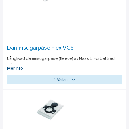
Dammsugarpåse Flex VC6
Långlivad dammsugarpåse (fleece) av klass L. Förbättrad 
påfyllning jämfört med papperssäckar.
Mer info
1 Variant