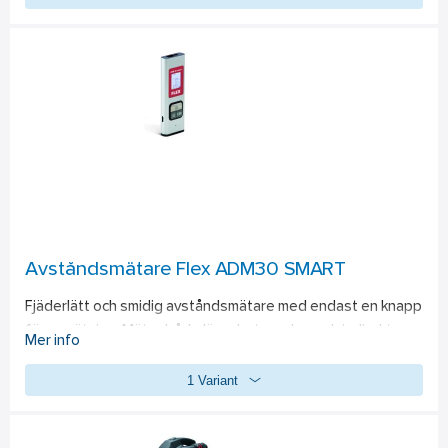
lämpligt för snabbt arbete. Räfflat handtag för säker 
hantering. 1/4" verktygshållare. Standardutrustning: 1 st 
Spårbits, 1 st Stjärnbits PH2, 1 st USB-C-kabel för laddning, 1 
st Handrem och 1 st Färvaringspåse.
Avståndsmätare Flex ADM30 SMART
Fjäderlätt och smidig avståndsmätare med endast en knapp 
för avmätning. Mäter både längd, yta, volym och indirekta 
Mer info
mätningar. Ljus laserpunkt gör sikten enklare På grund av 
1 Variant
god sikt kan området som ska mätas enkelt kontrolleras. 
Snabba mätresultat utan förseningar. Tack vare kraftfull 
elektronik och sofistikerad optik är mätresultatet 