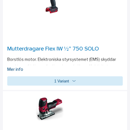
Mutterdragare Flex IW ½'' 750 SOLO
Borstlös motor. Elektroniska styrsystemet (EMS) skyddar 
maskinen, förlänger livslängden och ökar effektiviteten. 
Mer info
Verktygsfäste 1/2 för slaghylsor. Elektroniskt snabbstopp. 
1 Variant
Dämpningselementet skiljer handtaget från motorn, vilket 
ger en betydande vibrationsreducering. Ett kraftfullt 
slagverk för maximal effekt gör det möjligt att lösa sådant 
som fastnat, exempelvis ihoprostade kopplingar, även vid 
extrem användning. Speed Command: Inställningsmöjlighet 
för tre olika varvtalsområden för olika användning och 
kontrollerad åtdragning resp. lossning. Steglös brytare med 
spärrknapp. Ergonomiskt utformat, halkfritt mjukgrepp. 