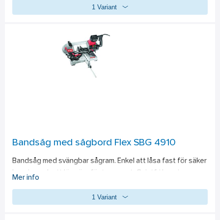
1 Variant
bibehåller hastigheten hög vid stigande belastning. 
Verktygsfritt justerbart dammskydd med klämspak. 
Ergonomiska sidohandtagspositioner.
Bandsåg med sågbord Flex SBG 4910
Bandsåg med svängbar sågram. Enkel att låsa fast för säker 
kapning och att lösgöra för transport. Gnistfri kapning av 
Mer info
metall. 2 bandhastigheter för sågning av profiler. Verktyglös 
1 Variant
justering av skärvinkeln från 0–45°. Används med stativ 
eller frihandsågning. Bandhastighet: 60-80 m/min. Sågband: 