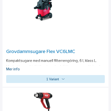
omedelbart tillgängligt, ingen väntan på utvärdering, inga 
förseningar på grund av optiska felaktigheter. Datorkraft i 
miniformat Mät längder upp till 30 meter exakt och snabbt, 
inklusive kontinuerlig mätning. Automatisk areaberäkning för 
en snabb planlösning. Volymberäkning med endast tre 
mätningar och dessutom tre versioner av den indirekta 
mätningen. Tack vare den indirekta mätningen kan mätningar 
också bestämmas på svåråtkomliga platser. Batteri: Litium-
polymer-batteri 180 mAh/3,7 V.
Grovdammsugare Flex VC6LMC
Kompaktsugare med manuell filterrengöring, 6 l, klass L. 
Mycket kompakt, lätthanterad och lätt sugare med bärsele 
Mer info
för mobil användning. Kompakt utformning som får plats i alla 
1 Variant
fordon. Den högpresterande turbinen garanterar både hög 
sugkapacitet och högt vakuum. Genom aktivering av den 
manuella filterrengoringen, avlagsnas dammet i filtret 
genom en riktad tryckvag av luft. Flatveckfilter för optimerad 
rengöring och förbättrad behållarfyllning. Förvaring av 
tillbehör med integrerade hållare vid sughuvudet. Med 