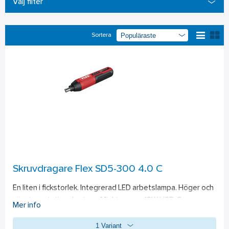
Välj filter
Sortera
Skruvdragare Flex SD5-300 4.0 C
En liten i fickstorlek. Integrerad LED arbetslampa. Höger och 
vänster rotationsbrytare. Mjukt grepp. 12W USB-C 
Mer info
laddningsport för intregerat batteri. Tre olika 
1 Variant
vridmomentnivåer ger flexibilitet vid användning. 300v/min är 