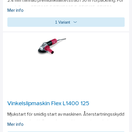
2.4 mm tvinnad premiumkvalitetstråd i 50 m förpackning. För 
modellerna: ST1500E-F/STK1500E-F, ST1510E, ST1530, 
Mer info
BC1500E-F/BCK1500E-F samt BC3800E. Även till BCX3800 & 
1 Variant
STX3800 om man önskar använda 2,4 mm istället för 3.0 mm 
tråd.
Vinkelslipmaskin Flex L1400 125
Mjukstart för smidig start av maskinen. Återstartningsskydd 
vid strömavbrott. Sensorbaserad temperaturreglering 
Mer info
förhindrar att maskinen överhettas. CDC-Varvtalskontroll 