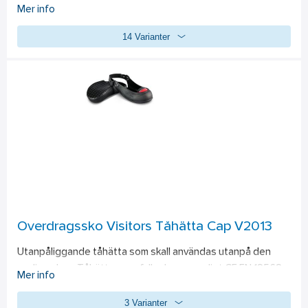
Fullnarvigt, kraftigt impregnerat Super8-skinn som tål väta 
Mer info
upptill  
14 Varianter
8 timmar. Vattenavstötande Cordura®. Slitstarkt tåskydd 
och extra stabilt hälgrepp. Innersula: Fullnarvigt, kraftigt 
impregnerat Super8-skinn som tål väta upptill  
8 timmar. Vattenavstötande Cordura®. Slitstarkt tåskydd 
och extra stabilt hälgrepp. 
Standard: 
20345:2022 S3S CI HI FO SC LG HRO SR.
Överdragssko Visitors Tåhätta Cap V2013
Utanpåliggande tåhätta som skall användas utanpå den 
vanliga skon. Tåhättan uppfyller kraven enligt CE EN 12568. 
Mer info
För tillfälligt bruk vid exempelvis studiebesök i miljöer där 
3 Varianter
skyddsskor krävs. Enkel att sätta på med kardborre rem runt 