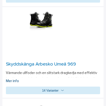
Standard: EN 61340-4-3.
Skyddskänga Arbesko Umeå 969
Värmande ullfoder och en slitstark dragkedja med effektiv 
barriär mot snöslask, gör denna sko perfekt för höst- och 
Mer info
vintersäsongen. Den värmebeständiga nitrilgummisulan har 
14 Varianter
adderad mjukhet, som gör den följsam även i många 
minusgrader, samtidigt som den ger extra bra fäste. 
standard: 
EN ISO 20345:2011, S3, WR, CI, HRO, SRC.