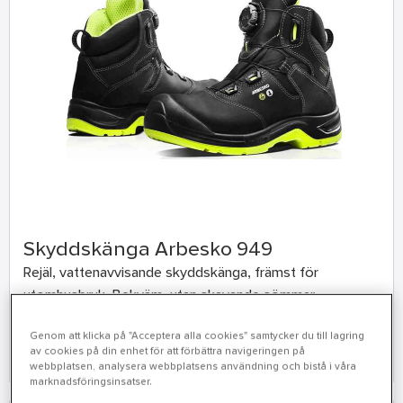
Skyddskänga Arbesko 949
Rejäl, vattenavvisande skyddskänga, främst för
utomhusbruk. Bekväm, utan skavande sömmar.
Genom att klicka på "Acceptera alla cookies" samtycker du till lagring
Köp här
av cookies på din enhet för att förbättra navigeringen på
webbplatsen, analysera webbplatsens användning och bistå i våra
marknadsföringsinsatser.