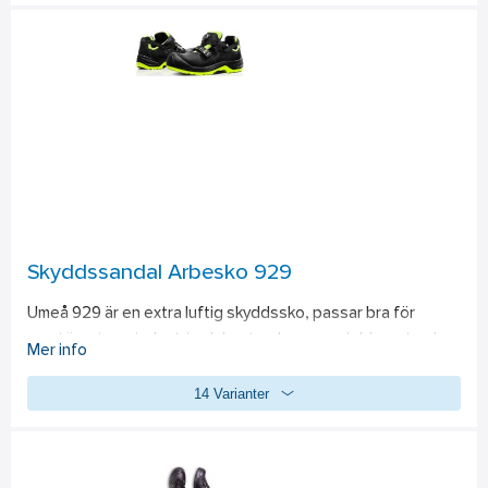
Skyddssandal Arbesko 929
Umeå 929 är en extra luftig skyddssko, passar bra för 
montörer inom industri och hantverkare som jobbar utomhus 
Mer info
på sommaren. 929 har bra hälgrepp, är stadig och sitter 
14 Varianter
skönt på foten, utan skavande sömmar. Den speciella 
snörningen ger mer utrymme för foten framtill och ett bra 
grepp runt hälen. Skon har dessutom slitstarkt tåskydd och 
en sula som står emot gödsel och gräs. 
Standard: 
EN ISO 