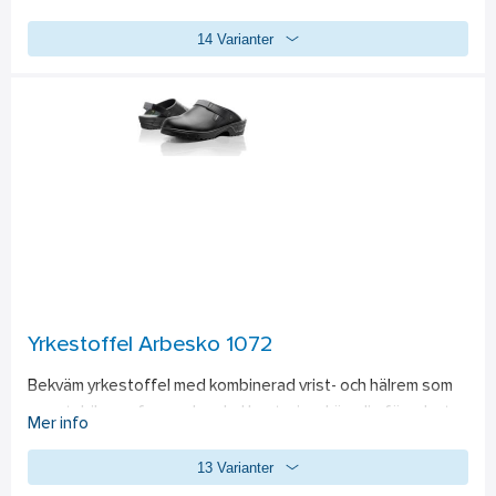
trädgårdsarbetare. Bekväm, utan skavande sömmar. Den 
14 Varianter
speciella snörningen ger bra grepp och jämnt tryck över 
foten. Kängan har slitstarkt tåskydd och säkert skydd som 
hindrar att skon öppnar sig vid slag mot foten. 949 står 
emot gödsel, gräs och lera. 
Standard: 
EN ISO 20345:2011, 
S3, WR, HRO, SRC.
Yrkestoffel Arbesko 1072
Bekväm yrkestoffel med kombinerad vrist- och hälrem som 
ger stabil passform och enkel hantering. Lämplig för arbete 
Mer info
inom lätt industri, service och tekniskt underhåll där 
13 Varianter
smidighet och komfort är viktiga. 
Standard: 
EN ISO 
20347:2012, OB, A, E, FO, SRC.