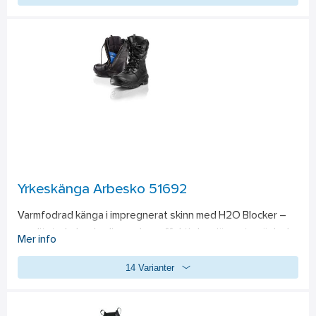
hälen. Identifiera storlekarna snabbt och enkelt med hjälp av 
färgkoden. Livsmedelsanpassad. 
Standard: 
CE NF, EN 
12568, EN ISO 20345, A1.
Yrkeskänga Arbesko 51692
Varmfodrad känga i impregnerat skinn med H2O Blocker – 
en slitstark dragkedja med en effektiv barriär mot snöslask. 
Mer info
Den nya inläggssulan X-40 med extra svikt och en 
14 Varianter
värmebeständig nitrilgummisula med mycket bra fäste. 
Livsmedelsanpassad. 
Standard: 
EN ISO 20347, O2, CI, 
HRO, FO, SRC.