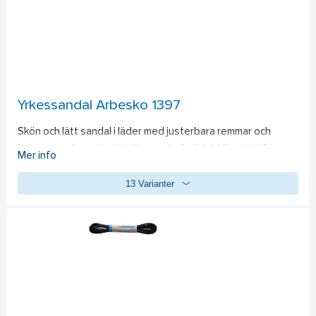
Yrkessandal Arbesko 1397
Skön och lätt sandal i läder med justerbara remmar och 
hälrem, uppbyggd, stötdämpande fotbädd för stöd för 
Mer info
hålfoten. Livsmedelsanpassad.
13 Varianter