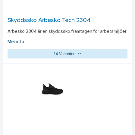
Skyddssko Arbesko Tech 2304
Arbesko 2304 är en skyddssko framtagen för arbetsmiljöer 
som kräver slitstyrka, stabilitet och ett pålitligt skydd i 
Mer info
kombination med en mer sportig färgsättning . Den 
14 Varianter
vattenavvisande ovandelen gör modellen lämplig för miljöer 
där fukt och smuts förekommer, samtidigt som 
konstruktionen ger en stabil och omslutande passform. 
BOA-snörningen underlättar snabb och jämn justering kring 
foten och gör det enkelt att anpassa passformen vid 
skiftande arbetsmoment. 
Tech Weave™ är ett centralt inslag i skons skyddslager. 
Materialet väger 55 procent mindre än traditionella 
textilskydd men är upp till femton gånger starkare än stål. 
Detta skapar ett spiktrampskydd som både är lätt och 
robust, något som är betydelsefullt vid långa arbetsdagar 