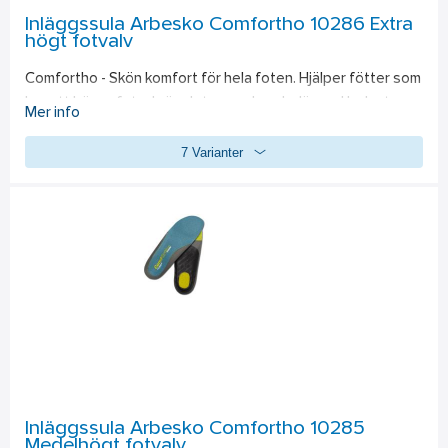
Inläggssula Arbesko Comfortho 10286 Extra
högt fotvalv
Comfortho - Skön komfort för hela foten. Hjälper fötter som 
har ett högre fotvalv än det normala och därmed belastar 
Mer info
för mycket häl och främre trampdynan. Sulan har 
7 Varianter
stötdämpning i häl och trampdyna.
Inläggssula Arbesko Comfortho 10285
Medelhögt fotvalv