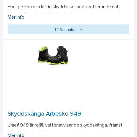
Härligt skön och luftig skyddssko med ventilerande nät. 
Utrustad med det högteknologiska snörningssystemet 
Mer info
Boa® och den nya, revolutionerande kombinationen av 
14 Varianter
inläggssulan X-40 Duo och Energy Gel® 2.0 för maximal 
stötdämpning, exceptionell återfjädring och sviktkänsla. 
Slitskydd på tån, lätt aluminiumtåhätta och mjukt 
spiktrampskydd. ESD-funktion. Livsmedelsanpassad. 
Standard: 
EN ISO 20345:2011, S1, P, HRO, SRC.
Skyddskänga Arbesko 949
Umeå 949 är rejäl, vattenavvisande skyddskänga, främst 
för utomhusbruk. Den passar bra för bygghantverkare och 
Mer info