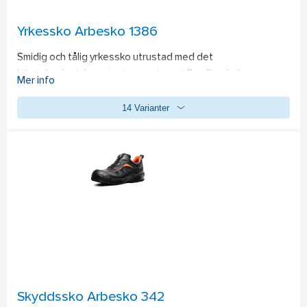
Yrkessko Arbesko 1386
Smidig och tålig yrkessko utrustad med det 
högteknologiska snörningssystemet Boa® och den nya  
Mer info
kombinationen av inläggssulan X-40 Duo och Energy Gel 2.0 
14 Varianter
för maximal stötdämpning, exceptionell återfjädring och 
sviktkänsla. ESD-funktion. Passar bra till alla typer av 
serviceyrken. Livsmedelsanpassad. 
Standard: 
EN ISO 
20347:2012, O2, FO, SRC.
Skyddssko Arbesko 342