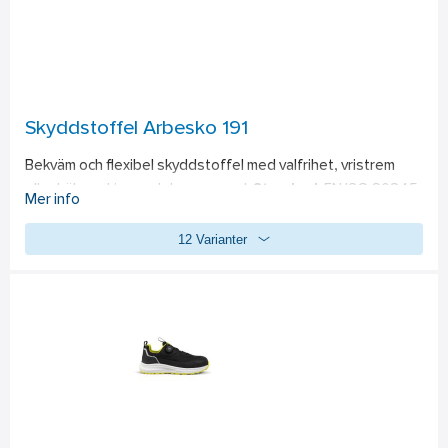
Skyddstoffel Arbesko 191
Bekväm och flexibel skyddstoffel med valfrihet, vristrem 
eller hälrem. Livsmedelsanpassad. 
Standard: 
EN ISO 20345 
Mer info
SB, E, FO, SRC.
12 Varianter