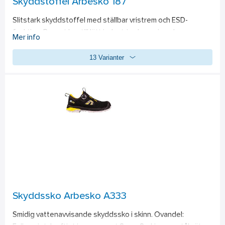
Skyddstoffel Arbesko 187
Slitstark skyddstoffel med ställbar vristrem och ESD-
funktion. Passat bra till lätt industri och serviceyrken. 
Mer info
Slutsula PU. Livsmedelsanpassad. 
Standard: 
SS EN 20345 
13 Varianter
SB, A, E, FO, SRC.
Skyddssko Arbesko A333
Smidig vattenavvisande skyddssko i skinn. Ovandel: 