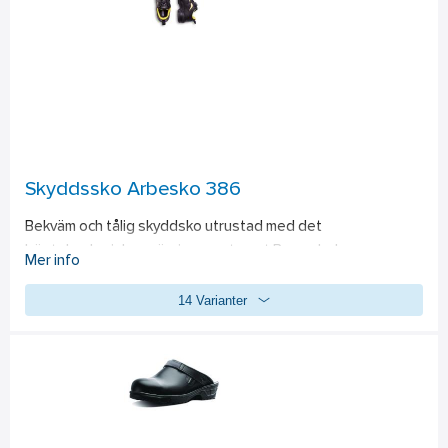
20345:2011, S1, P, HRO, SRC.
Skyddssko Arbesko 386
Bekväm och tålig skyddsko utrustad med det 
högteknologiska snörningssystemet Boa och den nya, 
Mer info
revolutionerande kombinationen av inläggssulan X-40 Duo 
14 Varianter
och Energy Gel 2.0 för maximal stötdämpning, exceptionell 
återfjädring och sviktkänsla. Fullnarvigt, impregnerat 
Super8-skinn. Tålig Cordura. Slitskydd på tån, lätt 
aluminiumtåhätta och mjukt spiktrampskydd. ESD-funktion. 
Livsmedelsanpassad. 
Standard: 
EN ISO 20345, S3, SRA.