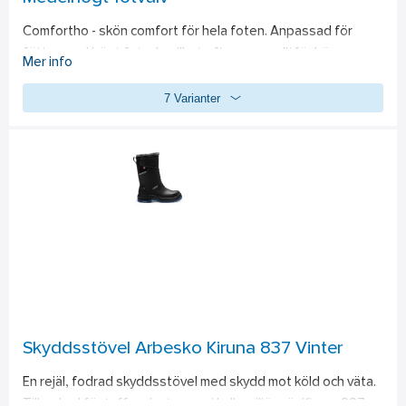
Comfortho - skön comfort för hela foten. Anpassad för 
fötter med högt fotvalv, vilket ofta ger en alltför hög 
Mer info
belastning på häl och främre trampdynan. 
7 Varianter
Livsmedelsanpassad.
Skyddsstövel Arbesko Kiruna 837 Vinter
En rejäl, fodrad skyddsstövel med skydd mot köld och väta. 
Tillverkad för tuffa arbetspass i kalla miljöer är Kiruna 837 en 