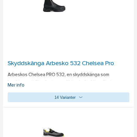
Skyddskänga Arbesko 532 Chelsea Pro
Arbeskos Chelsea PRO 532, en skyddskänga som 
kombinerar tidlös design med högsta funktionalitet. 
Mer info
Tillverkad av slitstarkt premiumläder med vadderade zoner 
14 Varianter
för ultimat komfort från första steget En mångsidig känga 
för en mängd yrkesgrupper och användningsområden. 
Elegant och robust 
Med sitt klassiska Chelsea-utseende passar kängan lika bra 
på kontoret som på byggarbetsplatsen – eller på landet 