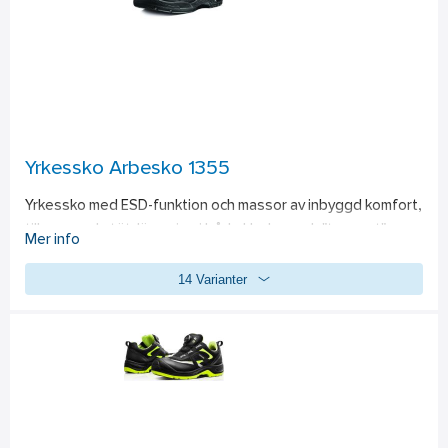
Yrkessko Arbesko 1355
Yrkessko med ESD-funktion och massor av inbyggd komfort, 
till exempel stötdämpning i både klacken och "trampet". 
Mer info
Livsmedelsanpassad. 
Standard: 
EN ISO 20347 O1, SRC, FO.
14 Varianter