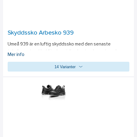
Skyddssko Arbesko 939
Umeå 939 är en luftig skyddssko med den senaste 
tekniken, utvecklad för den rörliga hantverkaren inom bygg, 
Mer info
VVS och el. Den är smidigt böjlig och ändå stabil – bra när du 
14 Varianter
sitter på huk eller klättrar uppför en stege. Skon är bekväm, 
utan skavande sömmar. 939 andas, men klarar lättare regn, 
har slitstarkt tåskydd och står emot gödsel och gräs. 
Standard: 
EN ISO 20345:2011, S1, P, HRO, SRC.