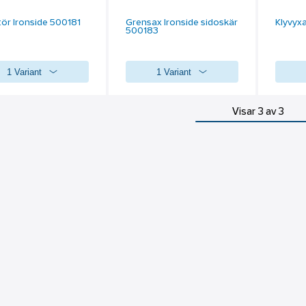
ör Ironside 500181
Grensax Ironside sidoskär
Klyvyxa
500183
1 Variant
1 Variant
Visar 3 av 3