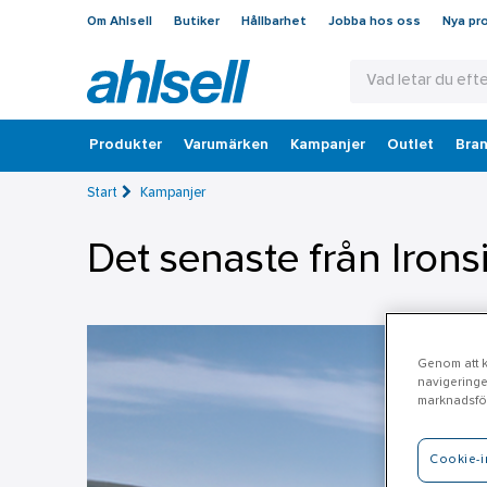
Om Ahlsell
Butiker
Hållbarhet
Jobba hos oss
Nya pr
Produkter
Varumärken
Kampanjer
Outlet
Bran
Start
Kampanjer
Det senaste från Irons
Genom att kl
navigeringe
marknadsför
Cookie-i