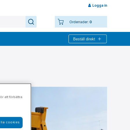
Logga in
Orderrader:
0
Beställ direkt
r att förbättra
lla cookies