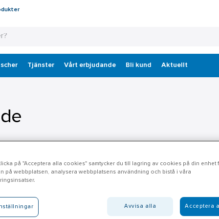
odukter
scher
Tjänster
Vårt erbjudande
Bli kund
Aktuellt
ide
icka på "Acceptera alla cookies" samtycker du till lagring av cookies på din enhet fö
n på webbplatsen, analysera webbplatsens användning och bistå i våra
ingsinsatser.
Avvisa alla
Acceptera a
nställningar