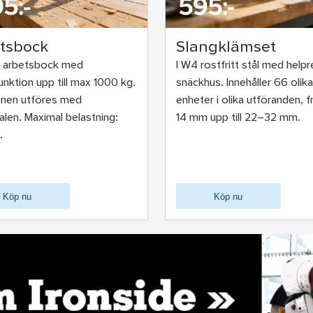
tsbock
Slangklämset
 arbetsbock med
I W4 rostfritt stål med help
nktion upp till max 1000 kg.
snäckhus. Innehåller 66 olika
onen utföres med
enheter i olika utföranden, f
len. Maximal belastning:
14 mm upp till 22–32 mm.
.
Köp nu
Köp nu