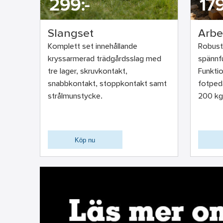
Slangset
Arbe
Komplett set innehållande
Robust
kryssarmerad trädgårdsslag med
spännfu
tre lager, skruvkontakt,
Funkti
snabbkontakt, stoppkontakt samt
fotpeda
strålmunstycke.
200 kg
Köp nu