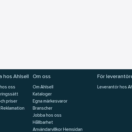
 hos Ahlsell
Om oss
För leverantör
 hos oss
Om Ahlsell
Leverantör hos Ah
ringssätt
Kataloger
och priser
Egna märkesvaror
 Reklamation
Branscher
Jobba hos oss
Hållbarhet
Användarvillkor Hemsidan