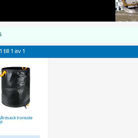
6
 till 1 av 1
årdsäck Ironside
up