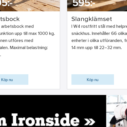
tsbock
Slangklämset
 arbetsbock med
I W4 rostfritt stål med help
nktion upp till max 1000 kg.
snäckhus. Innehåller 66 olika
onen utföres med
enheter i olika utföranden, f
len. Maximal belastning:
14 mm upp till 22–32 mm.
.
Köp nu
Köp nu