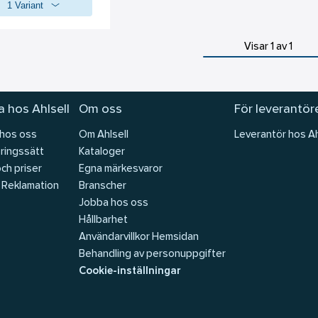
1 Variant
Visar 1 av 1
 hos Ahlsell
Om oss
För leverantör
 hos oss
Om Ahlsell
Leverantör hos Ah
ringssätt
Kataloger
och priser
Egna märkesvaror
 Reklamation
Branscher
Jobba hos oss
Hållbarhet
Användarvillkor Hemsidan
Behandling av personuppgifter
Cookie-inställningar