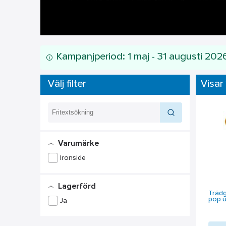
Kampanjperiod: 1 maj - 31 augusti 202
Välj filter
Visar 1
Varumärke
Ironside
Lagerförd
Trädg
pop 
Ja