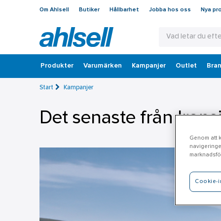
Om Ahlsell
Butiker
Hållbarhet
Jobba hos oss
Nya pr
Produkter
Varumärken
Kampanjer
Outlet
Bran
Start
Kampanjer
Det senaste från Irons
Genom att kl
navigeringe
marknadsför
Cookie-i