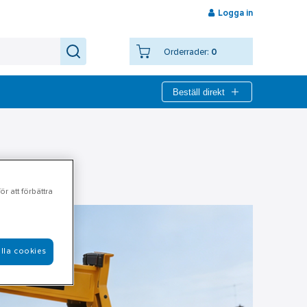
Logga in
Orderrader:
0
Beställ direkt
r att förbättra
lla cookies