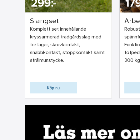
Slangset
Arbe
Komplett set innehållande
Robust
kryssarmerad trädgårdsslag med
spännfu
tre lager, skruvkontakt,
Funkti
snabbkontakt, stoppkontakt samt
fotpeda
strålmunstycke.
200 kg
Köp nu