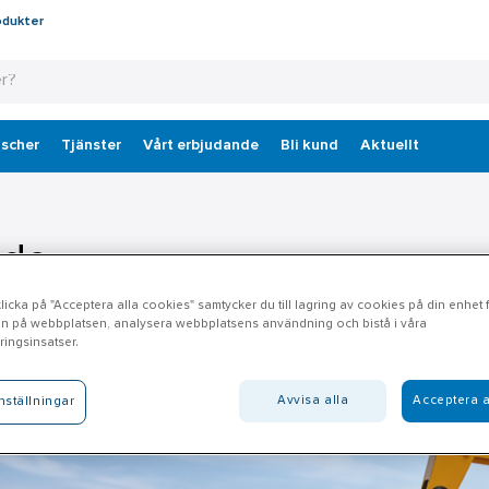
odukter
scher
Tjänster
Vårt erbjudande
Bli kund
Aktuellt
ide
icka på "Acceptera alla cookies" samtycker du till lagring av cookies på din enhet fö
n på webbplatsen, analysera webbplatsens användning och bistå i våra
ingsinsatser.
Avvisa alla
Acceptera a
nställningar