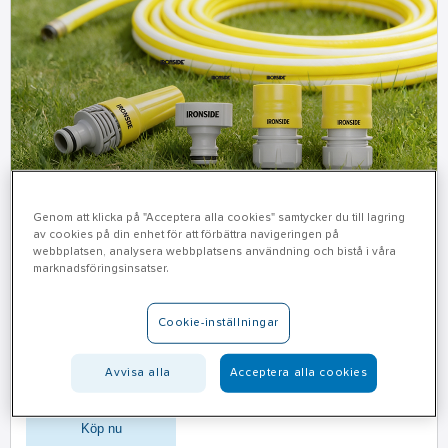
Genom att klicka på "Acceptera alla cookies" samtycker du till lagring
av cookies på din enhet för att förbättra navigeringen på
webbplatsen, analysera webbplatsens användning och bistå i våra
Slangset
marknadsföringsinsatser.
Komplett set innehållande kryssarmerad trädgårdsslag
med tre lager, skruvkontakt, snabbkontakt,
Cookie-inställningar
stoppkontakt samt strålmunstycke.
Avvisa alla
Acceptera alla cookies
Köp nu