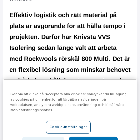
2026-06-16
Effektiv logistik och rätt material på
plats är avgörande för att hålla tempo i
projekten. Därför har Knivsta VVS
Isolering sedan länge valt att arbeta
med Rockwools rörskål 800 Multi. Det är
en flexibel lösning som minskar behovet
av både lagerhållning, transporter och
onödiga avbrott ute på arbetsplatsen.
Genom att klicka på "Acceptera alla cookies" samtycker du till lagring
av cookies på din enhet för att förbättra navigeringen på
Nu har produkten dessutom
webbplatsen, analysera webbplatsens användning och bistå i våra
marknadsföringsinsatser.
vidareutvecklats för att göra montaget
ännu smidigare.
Cookie-inställningar
Knivsta VVS Isolering grundades redan