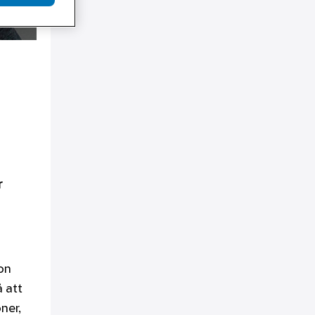
r
ton
 att
ner,