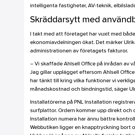
intelligenta fastigheter, AV-teknik, elbilslad
Skräddarsytt med användba
I takt med att företaget har vuxit med båd
ekonomiavdelningen ökat. Det märker Ulrik
administrationen av företagets fakturor.
– Vi skaffade Ahlsell Office på inrådan av vå
Jag gillar upplägget eftersom Ahlsell Offic
har tänkt till kring vilka funktioner vi verk
månadskostnad och bindningstid, säger Ulr
Installatörerna på PNL Installation registrer
surfplattor. Ordern kommer upp direkt och de
Installation numera har ännu bättre kontrol
Webbutiken ligger en knapptryckning bort och