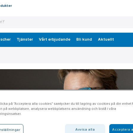
odukter
scher
Tjänster
Vårt erbjudande
Bli kund
Aktuellt
icka på "Acceptera alla cookies" samtycker du till lagring av cookies på din enhet fö
n på webbplatsen, analysera webbplatsens användning och bistå i våra
ingsinsatser.
Avvisa alla
Acceptera a
nställningar