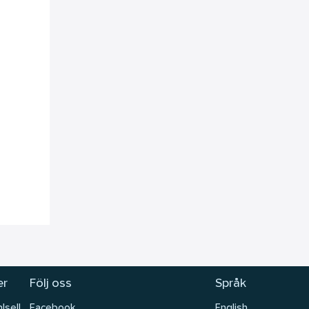
er
Följ oss
Språk
lsell
Facebook
English