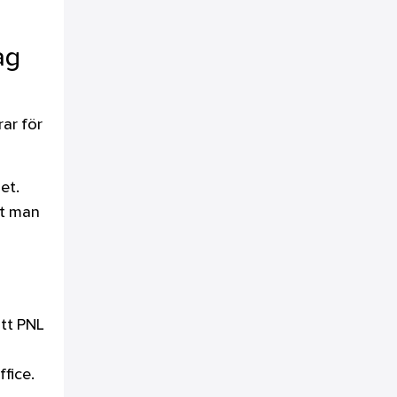
ag
ar för
et.
tt man
att PNL
fice.