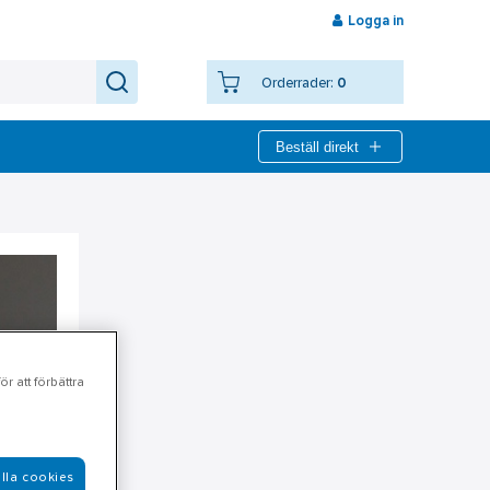
Logga in
Orderrader:
0
Beställ direkt
r att förbättra
lla cookies