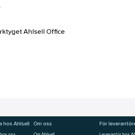
.
ktyget Ahlsell Office
 hos Ahlsell
Om oss
För leverantör
 hos oss
Om Ahlsell
Leverantör hos Ah