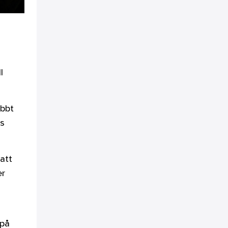
l
abbt
ns
att
er
 på