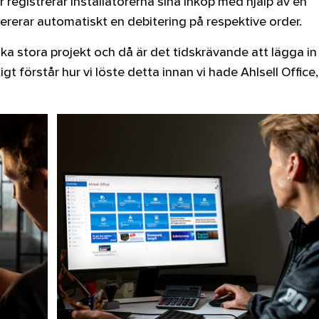
r registrerar installatörerna sina inköp med hjälp av en
ererar automatiskt en debitering på respektive order.
ska stora projekt och då är det tidskrävande att lägga in
igt förstår hur vi löste detta innan vi hade Ahlsell Office,