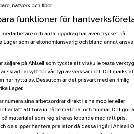
dare, nätverk och fiber.
ra funktioner för hantverksföret
e medarbetare och antal uppdrag har även trycket på
a Lager som är ekonomiansvarig och bland annat ansvar
r säljare på Ahlsell som tyckte att vi skulle testa verktyg
e är skräddarsytt för vår typ av verksamhet. Det märks a
ligen har nytta av. Dessutom är det prisvärt med en rimlig
ika Lager.
ar numera sina arbetsordrar direkt i sina mobiler eller
t är lätt att föra in både material och timmar. Det gör 
l på materialet som registreras löpande med rätt pris.
 de slipper hantera prislistor då dessa ingår i Ahlsell Of