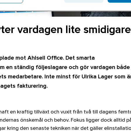
yter vardagen lite smidigare
plade mot Ahlsell Office. Det smarta
om en ständig följeslagare och gör vardagen både
ets medarbetare. Inte minst för Ulrika Lager som ä
agets fakturering.
ft en kraftig tillväxt och vuxit från två till dagens fem
dernas önskemål och behov. Fokus ligger dock alltid på
r kring den senaste tekniken när det gäller elinstallatio