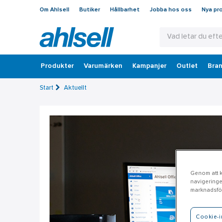
Om Ahlsell
Butiker
Hållbarhet
Jobba hos oss
Nya pr
Produkter
Varumärken
Kampanjer
Outlet
Bran
Start
Aktuellt
Genom att kl
navigeringe
marknadsför
Cookie-i