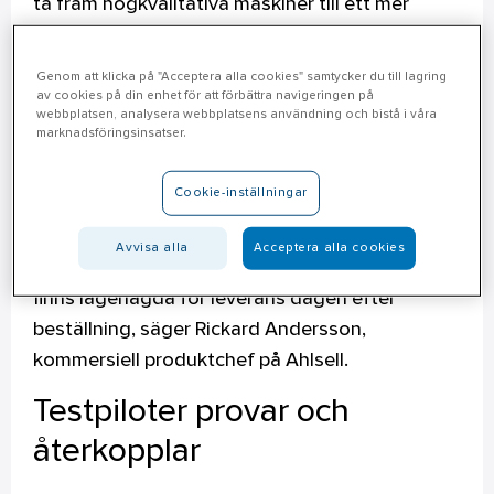
ta fram högkvalitativa maskiner till ett mer
attraktivt pris som alternativ till betydligt dyrare
maskiner från andra varumärken.
Genom att klicka på "Acceptera alla cookies" samtycker du till lagring
av cookies på din enhet för att förbättra navigeringen på
- Genom att samarbeta med de rätta
webbplatsen, analysera webbplatsens användning och bistå i våra
marknadsföringsinsatser.
tillverkarna och kapa bort fördyrande
mellanhänder, kan vi ta fram kvalitetsmaskiner
Cookie-inställningar
till riktigt bra pris. Det nya sortimentet består av
27 olika typer av maskiner med topprestanda på
Avvisa alla
Acceptera alla cookies
vridmoment, låg vikt och små byggmått. Alla
finns lagerlagda för leverans dagen efter
beställning, säger Rickard Andersson,
kommersiell produktchef på Ahlsell.
Testpiloter provar och
återkopplar