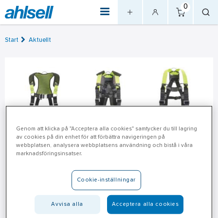
0
Start
Aktuellt
Genom att klicka på "Acceptera alla cookies" samtycker du till lagring
av cookies på din enhet för att förbättra navigeringen på
webbplatsen, analysera webbplatsens användning och bistå i våra
marknadsföringsinsatser.
Viktig information:
Återkallelse av Honeywell
Cookie-inställningar
PIP Fallskyddssele H500
Avvisa alla
Acceptera alla cookies