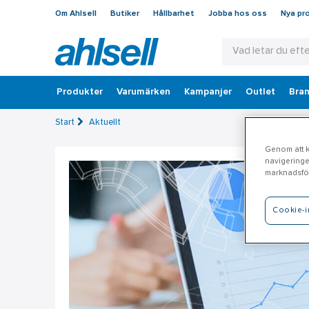
Om Ahlsell
Butiker
Hållbarhet
Jobba hos oss
Nya pr
Produkter
Varumärken
Kampanjer
Outlet
Bran
Start
Aktuellt
Genom att kl
navigeringe
marknadsför
Cookie-i