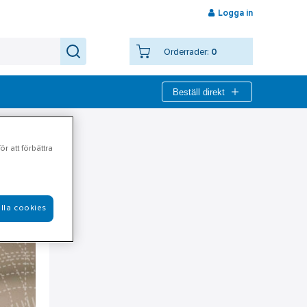
Logga in
Orderrader:
0
Beställ direkt
r att förbättra
lla cookies