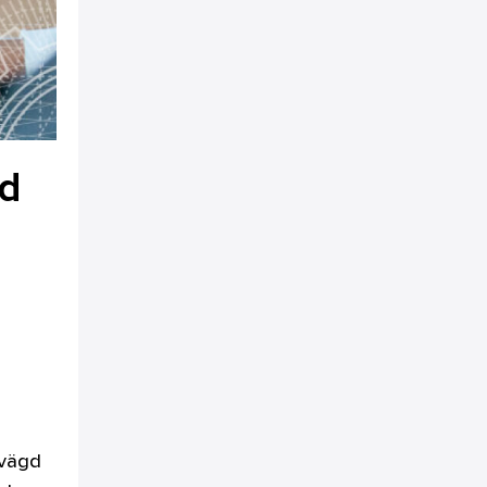
ed
 vägd