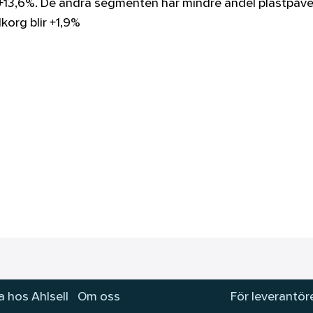
ir +13,6%. De andra segmenten har mindre andel plastpåv
korg blir +1,9%
 hos Ahlsell
Om oss
För leverantör