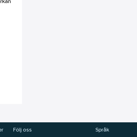
erkan
er
Följ oss
Språk