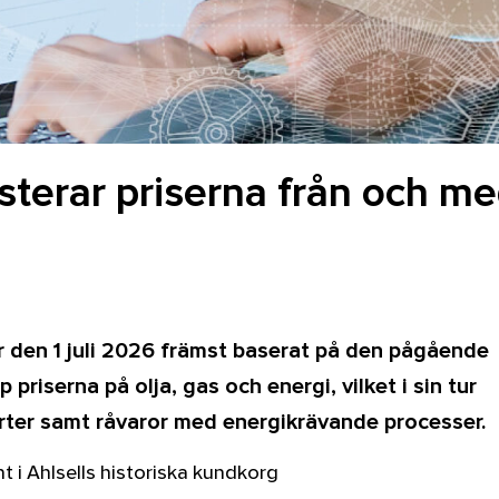
usterar priserna från och m
er den 1 juli 2026 främst baserat på den pågående
 priserna på olja, gas och energi, vilket i sin tur
orter samt råvaror med energikrävande processer.
t i Ahlsells historiska kundkorg