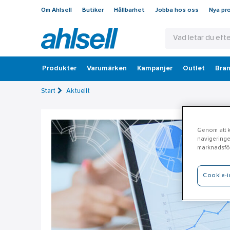
Om Ahlsell
Butiker
Hållbarhet
Jobba hos oss
Nya pr
Produkter
Varumärken
Kampanjer
Outlet
Bran
Start
Aktuellt
Genom att kl
navigeringe
marknadsför
Cookie-i