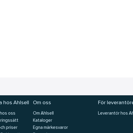
 hos Ahlsell
Om oss
För leverantör
 hos oss
Om Ahlsell
Leverantör hos Ah
ringssätt
Kataloger
och priser
Egna märkesvaror