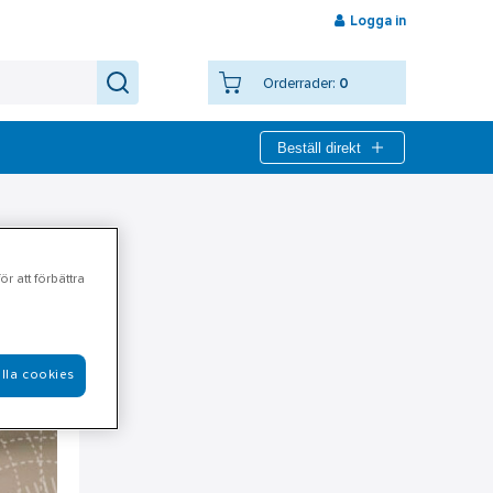
Logga in
Orderrader:
0
Beställ direkt
r att förbättra
lla cookies