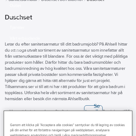
Outlet
Duschset
Branscher
Tjänster
Vårt erbjudande
Letar du efter sanitetsarmatur till ditt badrumsjobb? På Ahlsell hittar
Bli kund
du ett noga utvalt sortiment av sanitetsarmatur som innefattar allt
från vattenutkastare till blandare. För oss är det viktigt med pålitliga
Aktuellt
produkter som håller. Därför hittar du bara badrumsmöbler och
badrumsinredning av hög kvalitet hos oss. Våra sanitetsarmaturer
passar såväl privata bostäder som kommersiella fastigheter. Vi
hjälper dig gärna att hitta rätt alternativ för just ert projekt.
Tillsammans ser vi till att ni har rätt produkter för att göra badrum i
toppklass. Utforska hela vårt sortiment av sanitetsarmatur här på
hemsidan eller besök din närmsta Ahlsellbutik.
Se
alla
Varumärke
Lagerförd
Produkter (135)
filter
REACH – Fri från Kandidatämne
Genom att klicka på "Acceptera alla cookies" samtycker du till lagring av cookies
på din enhet för att förbättra navigeringen på webbplatsen, analysera
A-
ARROW
Byggvarubedömningen
webbplatsens användning och bistå i våra marknadsföringsinsatser.