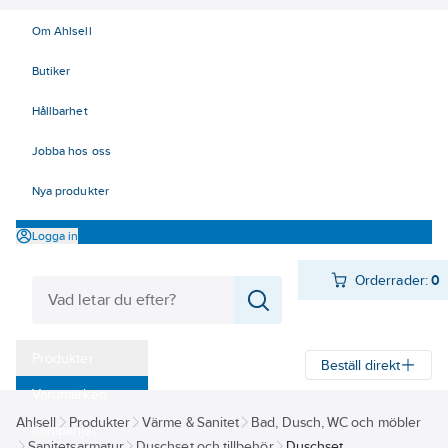
Om Ahlsell
Butiker
Hållbarhet
Jobba hos oss
Nya produkter
Logga in
Orderrader:
0
Produkter
Beställ direkt
Varumärken
Ahlsell
Produkter
Värme & Sanitet
Bad, Dusch, WC och möbler
Kampanjer
Sanitetsarmatur
Duschset och tillbehör
Duschset