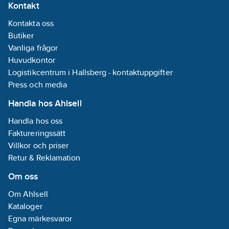
Kontakt
Mora Cera
Förbättrad
duschset ger dig
vattenkomfor
Kontakta oss
en behaglig
konstant vat
duschupplevelse
Butiker
oavsett högt
varje dag – med
lågt vattentr
Vanliga frågor
modern teknik
Säkerställer 
Huvudkontor
som sparar både
efterfrågat
vatten och
Logistikcentrum i Hallsberg - kontaktuppgifter
vattenflöde
energi.
levereras i h
Press och media
fastighetsbe
trots att
Handla hos Ahlsell
vattentrycke
varierar i sa
Handla hos oss
fastigheter 
Faktureringssätt
beroende p
Villkor och priser
belastning a
vattennätet.
Retur & Reklamation
en kraftig str
med optimal
Om oss
sköljkomfort
Integrerade
Om Ahlsell
packningar.
Kataloger
Spray: Kraft
Egna märkesvaror
reglerbar (3
funktioner)