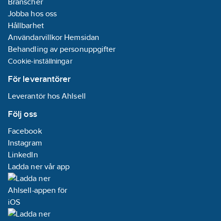
Branscher
sköljförmåga
Jobba hos oss
vid låga
Hållbarhet
vattenflöden
Clean: Maxi
Användarvillkor Hemsidan
livslängd - k
Behandling av personuppgifter
avlagringar
Cookie-inställningar
enkelt bort. 
Backflow: In
För leverantörer
backventil -
eliminerar ri
Leverantör hos Ahlsell
att förorenat
återgår till
Följ oss
vattensystem
Installation:
Facebook
installation
skruv, lim ell
Instagram
- justerbara
LinkedIn
snabbfästen
Ladda ner vår app
installeras i 
existerande
duschmiljöer
85 cm).