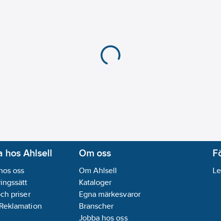
 hos Ahlsell
Om oss
F
hos oss
Om Ahlsell
Le
ingssätt
Kataloger
och priser
Egna märkesvaror
 Reklamation
Branscher
Jobba hos oss