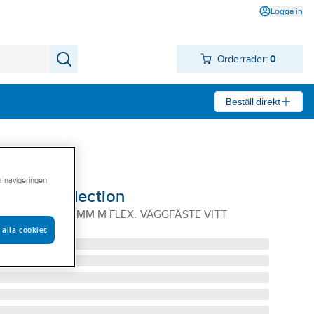
Logga in
Orderrader:
0
Beställ direkt
ra navigeringen
I vit, a-collection
I DUSCHSET 770MM M FLEX. VÄGGFÄSTE VITT
 alla cookies