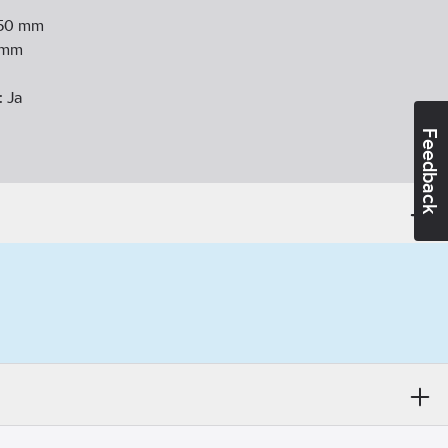
50
mm
mm
:
Ja
Feedback
d:
75
mm