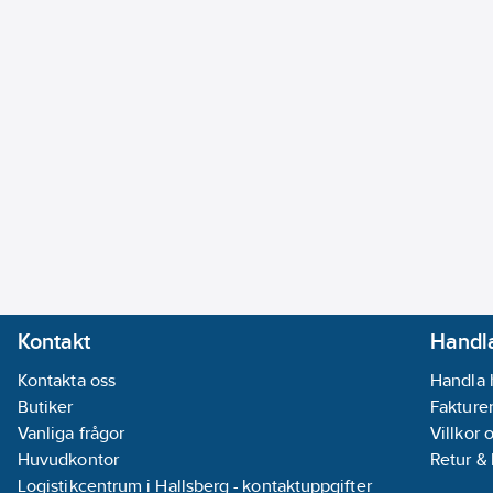
Kontakt
Handla
Kontakta oss
Handla 
Butiker
Fakturer
Vanliga frågor
Villkor 
Huvudkontor
Retur &
Logistikcentrum i Hallsberg - kontaktuppgifter