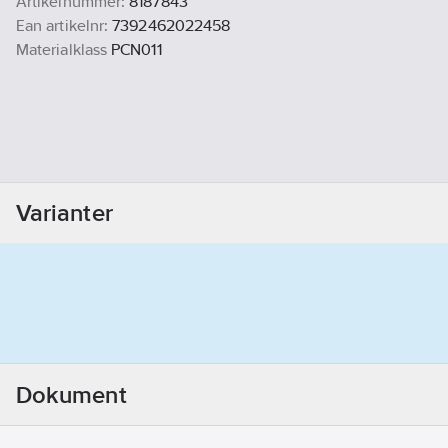
Artikelnummer:
8187843
Ean artikelnr:
7392462022458
Materialklass
PCN011
Varianter
Dokument