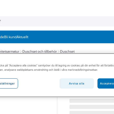
nde
Bli kund
Aktuellt
itetsarmatur
Duschset och tillbehör
Duschset
A-COLLECTION
cka på "Acceptera alla cookies" samtycker du till lagring av cookies på din enhet för att förbätt
Duschset Basic II
en, analysera webbplatsens användning och bistå i våra marknadsföringsinsatser.
A-COLLECTION BASICII
Artikelnummer:
8187843
Avvisa alla
Acceptera
ställningar