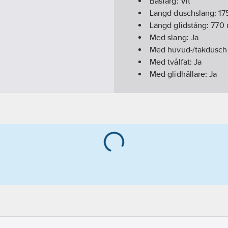
Basfärg:
Vit
Längd duschslang:
17
Längd glidstång:
770
Med slang:
Ja
Med huvud-/takdusch
Med tvålfat:
Ja
Med glidhållare:
Ja
Accentfärg:
Vit
Antal stråltyper:
1
Diameter duschhuvu
Utförande:
BASIC III