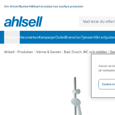
Om Ahlsell
Butiker
Hållbarhet
Jobba hos oss
Nya produkter
Produkter
Varumärken
Kampanjer
Outlet
Branscher
Tjänster
Vårt erbjuda
Ahlsell
Produkter
Värme & Sanitet
Bad, Dusch, WC och möbler
San
Genom att kli
på webbplats
Cookie-in