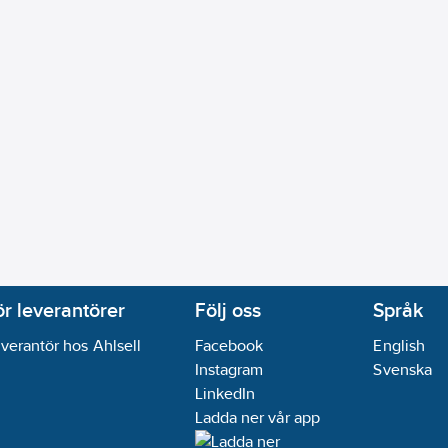
ör leverantörer
Följ oss
Språk
verantör hos Ahlsell
Facebook
English
Instagram
Svenska
LinkedIn
Ladda ner vår app