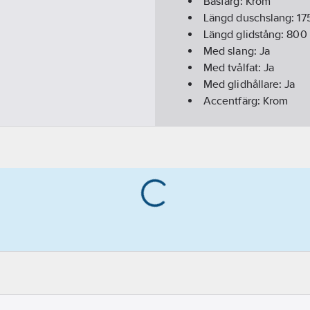
Basfärg:
Krom
Längd duschslang:
17
Längd glidstång:
800
Med slang:
Ja
Med tvålfat:
Ja
Med glidhållare:
Ja
Accentfärg:
Krom
Höjdinställbara fästp
Med handdusch:
Ja
Antal stråltyper:
3
Slanganslutning:
1/2"