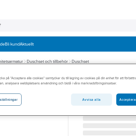
nde
Bli kund
Aktuellt
itetsarmatur
Duschset och tillbehör
Duschset
A-COLLECTION
cka på "Acceptera alla cookies" samtycker du till lagring av cookies på din enhet för att förbätt
Duschset Slim a-
en, analysera webbplatsens användning och bistå i våra marknadsföringsinsatser.
A-COLLECTION DUSCHSE
Artikelnummer:
8320396
Avvisa alla
Acceptera
ställningar
Lev. artikelnr:
TB2183140CP