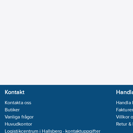
Kontakt
Handla
Kontakta oss
Handla 
Butiker
Fakturer
Vanliga frågor
Villkor 
Huvudkontor
Retur &
Logistikcentrum i Hallsberg - kontaktuppgifter