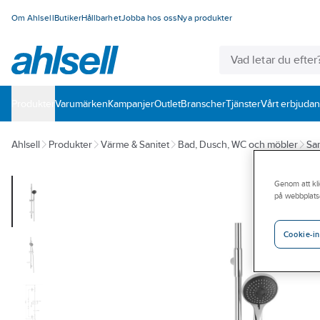
Om Ahlsell
Butiker
Hållbarhet
Jobba hos oss
Nya produkter
Produkter
Varumärken
Kampanjer
Outlet
Branscher
Tjänster
Vårt erbjuda
Ahlsell
Produkter
Värme & Sanitet
Bad, Dusch, WC och möbler
San
Genom att kli
på webbplats
Cookie-in