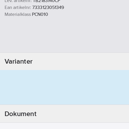
Lev. artikelnr:
TB2183140CP
Ean artikelnr:
7333123051349
Materialklass
PCN010
Varianter
Dokument