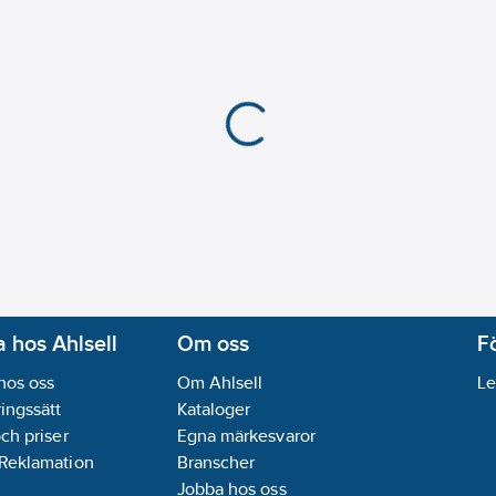
 hos Ahlsell
Om oss
F
hos oss
Om Ahlsell
Le
ingssätt
Kataloger
och priser
Egna märkesvaror
 Reklamation
Branscher
Jobba hos oss