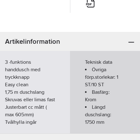
Artikelinformation
3 -funktions
Teknisk data
handdusch med
Övriga
tryckknapp
förp.storlekar:
1
Easy clean
ST/10 ST
1,75 m duschslang
Basfärg:
Skruvas eller limas fast
Krom
Justerbart cc mått (
Längd
max 605mm)
duschslang:
Tvålhylla ingår
1750
mm
Artikelnummer:
8320227
Längd
Lev.
glidstång:
700