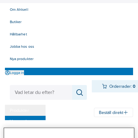
Om Ahlsell
Butiker
Hållbarhet
Jobba hos oss
Nya produkter
Logga in
Orderrader:
0
Produkter
Beställ direkt
Varumärken
Ahlsell
Produkter
Värme & Sanitet
Bad, Dusch, WC och möbler
Kampanjer
Sanitetsarmatur
Duschset och tillbehör
Duschset