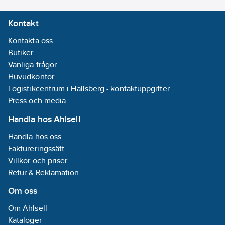
Med
Kontakt
ringskål:
Nej
Kontakta oss
Höjdinställbara
Butiker
fästpunkter:
Ja
Vanliga frågor
Dold
Huvudkontor
fastsättning:
Ja
Logistikcentrum i Hallsberg - kontaktuppgifter
Med hylla:
Press och media
Ja
Handla hos Ahlsell
Med
handdusch:
Ja
Handla hos oss
Utförande:
Faktureringssätt
Krom
Villkor och priser
Retur & Reklamation
Om oss
Om Ahlsell
Kataloger