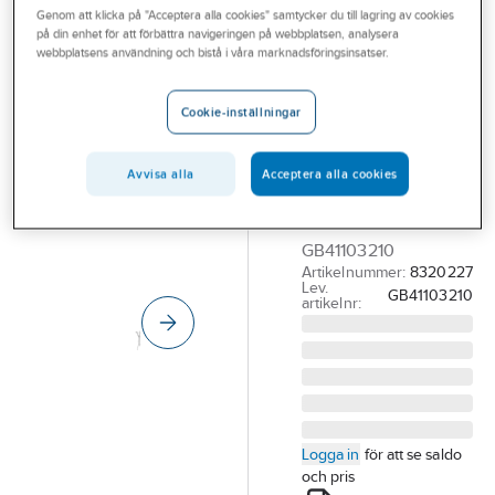
Genom att klicka på "Acceptera alla cookies" samtycker du till lagring av cookies
Outlet
på din enhet för att förbättra navigeringen på webbplatsen, analysera
GUSTAVSBERG
webbplatsens användning och bistå i våra marknadsföringsinsatser.
Branscher
Duschset
Tjänster
Round,
Cookie-inställningar
Gustavsberg
Vårt erbjudande
GBG DUSCHSET
Avvisa alla
Acceptera alla cookies
Aktuellt
ROUND KOMPL. 3
STRÅLTYPER
GB41103210
Artikelnummer:
8320227
Lev.
GB41103210
artikelnr:
Logga in
för att se saldo
och pris