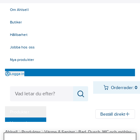
Om Ahlsell
Butiker
Hållbarhet
Jobba hos oss
Nya produkter
Logga in
Orderrader:
0
Produkter
Beställ direkt
Varumärken
Ahlsell
Produkter
Värme & Sanitet
Bad, Dusch, WC och möbler
Kampanjer
Sanitetsarmatur
Duschset och tillbehör
Duschset