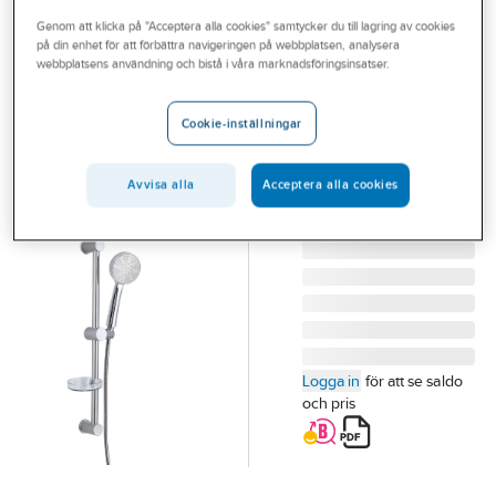
Outlet
Genom att klicka på "Acceptera alla cookies" samtycker du till lagring av cookies
på din enhet för att förbättra navigeringen på webbplatsen, analysera
ARROW
Branscher
webbplatsens användning och bistå i våra marknadsföringsinsatser.
Duschset Flexi
Tjänster
EcoSpar, Arrow
Cookie-inställningar
ARROW DUSCHSET
Vårt erbjudande
ECOSPAR FLEXI,
Bli kund
Avvisa alla
Acceptera alla cookies
KROM
Artikelnummer:
8320452
Aktuellt
Lev. artikelnr:
23610
Logga in
för att se saldo
och pris