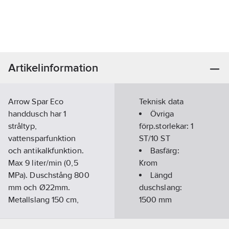
Artikelinformation
Arrow Spar Eco
Teknisk data
handdusch har 1
Övriga
stråltyp,
förp.storlekar:
1
vattensparfunktion
ST/10 ST
och antikalkfunktion.
Basfärg:
Max 9 liter/min (0,5
Krom
MPa). Duschstång 800
Längd
mm och Ø22mm.
duschslang:
Metallslang 150 cm,
1500
mm
tvålkopp och glider
Längd
med tryckfunktion.
glidstång:
800