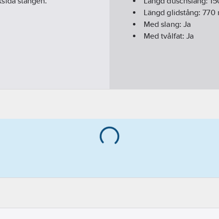
sida stången.
Längd duschslang:
15
Längd glidstång:
770
Med slang:
Ja
Med tvålfat:
Ja