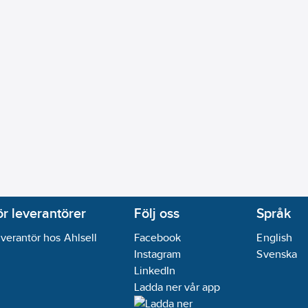
ör leverantörer
Följ oss
Språk
verantör hos Ahlsell
Facebook
English
Instagram
Svenska
LinkedIn
Ladda ner vår app