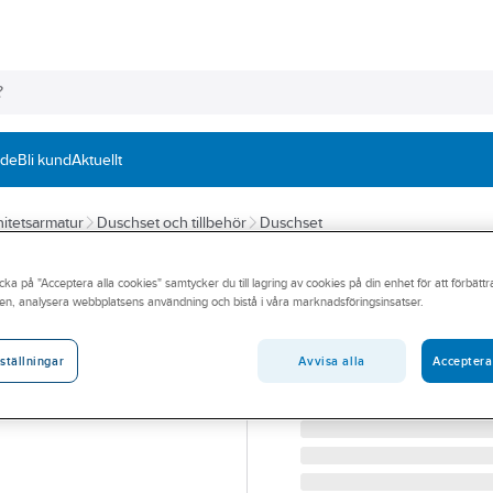
nde
Bli kund
Aktuellt
itetsarmatur
Duschset och tillbehör
Duschset
ARROW
cka på "Acceptera alla cookies" samtycker du till lagring av cookies på din enhet för att förbätt
Duschset, GlueL
en, analysera webbplatsens användning och bistå i våra marknadsföringsinsatser.
ARROW GLUELINE DUSC
Artikelnummer:
8320168
Avvisa alla
Acceptera
ställningar
Lev. artikelnr:
18910