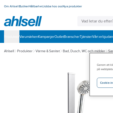
Om Ahlsell
Butiker
Hållbarhet
Jobba hos oss
Nya produkter
Produkter
Varumärken
Kampanjer
Outlet
Branscher
Tjänster
Vårt erbjuda
Ahlsell
Produkter
Värme & Sanitet
Bad, Dusch, WC och möbler
San
Genom att kli
på webbplats
Cookie-in