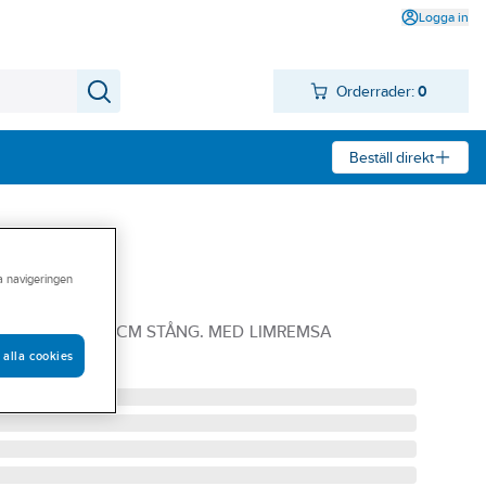
Logga in
Orderrader:
0
Beställ direkt
ra navigeringen
ine Arrow
HSET KROM 75CM STÅNG. MED LIMREMSA
 alla cookies