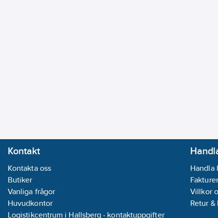
Kontakt
Handla
Kontakta oss
Handla 
Butiker
Fakturer
Vanliga frågor
Villkor 
Huvudkontor
Retur &
Logistikcentrum i Hallsberg - kontaktuppgifter