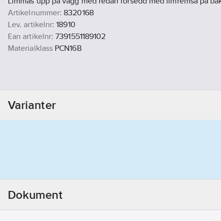
Limmas upp på vägg med redan försedd med limremsa på bak
Artikelnummer:
8320168
Lev. artikelnr:
18910
Ean artikelnr:
7391551189102
Materialklass
PCN16B
Varianter
Dokument