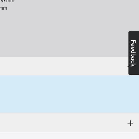
00
mm
mm
Feedback