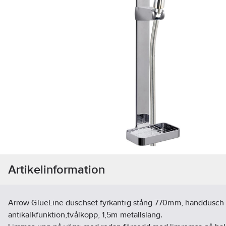
Artikelinformation
Arrow GlueLine duschset fyrkantig stång 770mm, handdusch e
antikalkfunktion,tvålkopp, 1,5m metallslang.