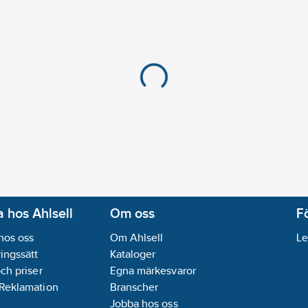
 hos Ahlsell
Om oss
F
hos oss
Om Ahlsell
Le
ingssätt
Kataloger
och priser
Egna märkesvaror
 Reklamation
Branscher
Jobba hos oss