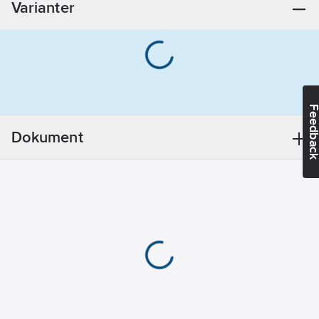
Varianter
Med tvålfat:
Nej
Med
glidhållare:
Nej
Accentfärg:
Övrigt
Feedba
Med
lotionbehållare:
Dokument
Nej
Med
svamphållare:
Nej
Med
ringskål:
Nej
Med hylla:
Nej
Med
handdusch:
Ja
Anti-kalk-