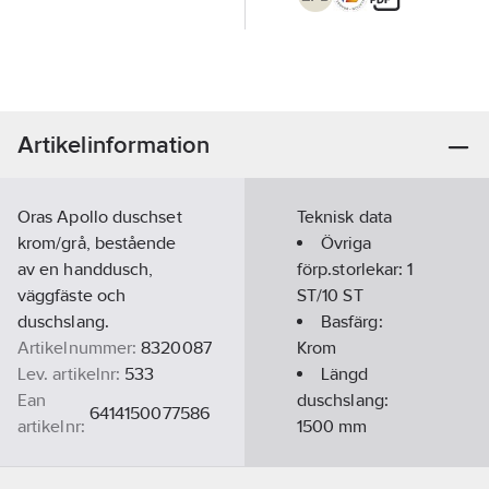
Artikelinformation
Oras Apollo duschset
Teknisk data
krom/grå, bestående
Övriga
av en handdusch,
förp.storlekar:
1
väggfäste och
ST/10 ST
duschslang.
Basfärg:
Artikelnummer:
8320087
Krom
Lev. artikelnr:
533
Längd
Ean
duschslang:
6414150077586
artikelnr:
1500
mm
Materialklass
PCN13B
Med slang:
Ja