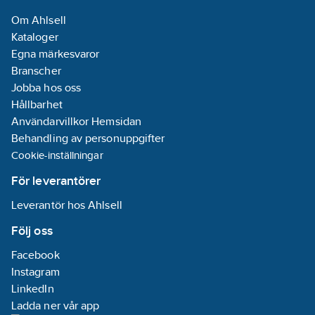
REACH
Om Ahlsell
Informationsplikt:
Kataloger
Ja
Egna märkesvaror
Inställbar
Branscher
stråle:
Nej
Jobba hos oss
Material:
Hållbarhet
Plast
Användarvillkor Hemsidan
Roterande
Behandling av personuppgifter
anslutning:
Ja
Cookie-inställningar
Med
snabbkoppling:
För leverantörer
Nej
Leverantör hos Ahlsell
Med
väggfäste:
Ja
Följ oss
Ställbart
Facebook
väggfäste:
Nej
Instagram
LinkedIn
Ladda ner vår app