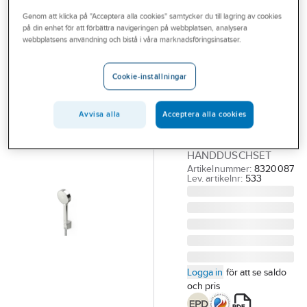
Outlet
Genom att klicka på "Acceptera alla cookies" samtycker du till lagring av cookies
på din enhet för att förbättra navigeringen på webbplatsen, analysera
ORAS
Branscher
webbplatsens användning och bistå i våra marknadsföringsinsatser.
Duschset
Tjänster
Apollo 532,
Cookie-inställningar
533, Oras
Vårt erbjudande
ORAS APOLLO
Aktuellt
Avvisa alla
Acceptera alla cookies
HANDDUSCHSET
APOLLO
HANDDUSCHSET
Artikelnummer:
8320087
Lev. artikelnr:
533
Logga in
för att se saldo
och pris