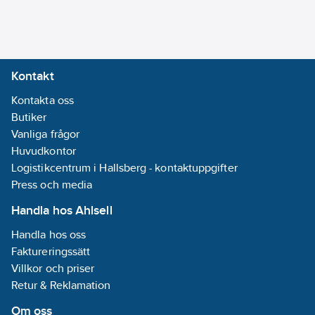
system:
Ja
Antal
stråltyper:
1
Diameter
Kontakt
duschhuvud:
Kontakta oss
95
mm
Butiker
REACH
Vanliga frågor
Datum:
2022-
Huvudkontor
05-06
Logistikcentrum i Hallsberg - kontaktuppgifter
REACH -
Press och media
Innehåller
kandidatämnen:
Handla hos Ahlsell
Bly
Handla hos oss
GWP-tot (A1-
Faktureringssätt
A3):
2,5331
Villkor och priser
kgCO2e/ST
Retur & Reklamation
Utförande:
Dusch/slang/fäste
Om oss