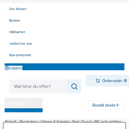
Om Ahlsell
Butiker
Hållbarhet
Jobba hos oss
Nya produkter
Logga in
Orderrader:
0
Produkter
Beställ direkt
Varumärken
Ahlsell
Produkter
Värme & Sanitet
Bad, Dusch, WC och möbler
Kampanjer
Sanitetsarmatur
Duschset och tillbehör
Duschset