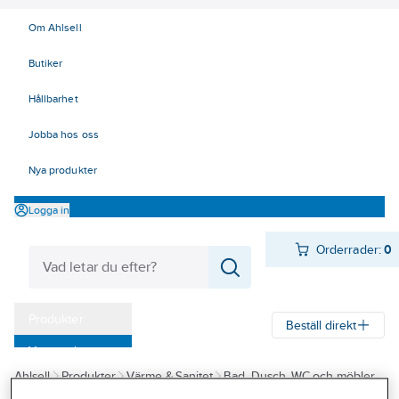
Om Ahlsell
Butiker
Hållbarhet
Jobba hos oss
Nya produkter
Logga in
Orderrader:
0
Produkter
Beställ direkt
Varumärken
Ahlsell
Produkter
Värme & Sanitet
Bad, Dusch, WC och möbler
Kampanjer
Sanitetsarmatur
Duschset och tillbehör
Duschset