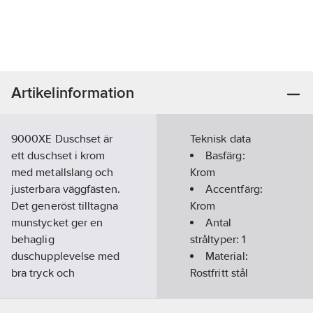
Artikelinformation
9000XE Duschset är
Teknisk data
ett duschset i krom
Basfärg:
med metallslang och
Krom
justerbara väggfästen.
Accentfärg:
Det generöst tilltagna
Krom
munstycket ger en
Antal
behaglig
stråltyper:
1
duschupplevelse med
Material:
bra tryck och
Rostfritt stål
spridning utan att
Diameter
slösa på vattnet.
duschhuvud: