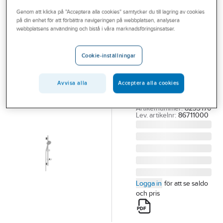
Outlet
Genom att klicka på "Acceptera alla cookies" samtycker du till lagring av cookies
på din enhet för att förbättra navigeringen på webbplatsen, analysera
FMM
Branscher
webbplatsens användning och bistå i våra marknadsföringsinsatser.
Duschset
Tjänster
9000XE, FMM
Cookie-inställningar
FMM 9000XE
Vårt erbjudande
DUSCHSET VASKA
Aktuellt
Avvisa alla
Acceptera alla cookies
KROM MED FÄSTE,
NY
Artikelnummer:
8233170
Lev. artikelnr:
86711000
Logga in
för att se saldo
och pris