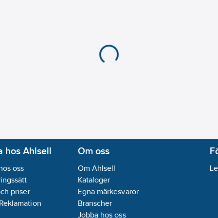
 hos Ahlsell
Om oss
F
hos oss
Om Ahlsell
Le
ingssätt
Kataloger
och priser
Egna märkesvaror
 Reklamation
Branscher
Jobba hos oss