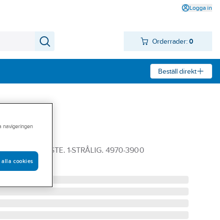
Logga in
Orderrader:
0
Beställ direkt
ra navigeringen
iskan
RK. FLEXI FÄSTE. 1-STRÅLIG. 4970-3900
 alla cookies