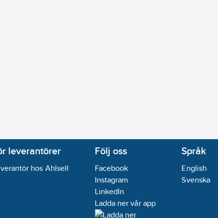
ör leverantörer
Följ oss
Språk
verantör hos Ahlsell
Facebook
English
Instagram
Svenska
LinkedIn
Ladda ner vår app