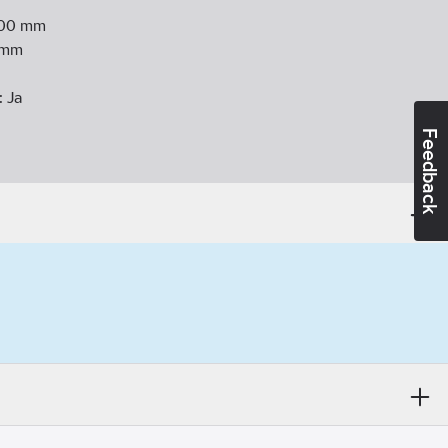
00
mm
mm
:
Ja
Feedback
er:
Ja
Nej
j
andidatämnen:
Bly
9 kgCO2e/ST
1-18
ikt:
Ja