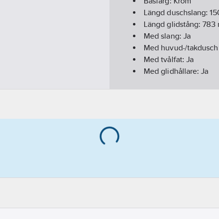
Basfärg:
Krom
Längd duschslang:
15
Längd glidstång:
783
Med slang:
Ja
Med huvud-/takdusch
Med tvålfat:
Ja
Med glidhållare:
Ja
Med monteringsdetalj
Med lotionbehållare:
Med svamphållare:
Ne
Med ringskål:
Nej
REACH - Innehåller k
GWP-tot (A1-A3):
6,43
REACH Datum:
2021-1
REACH Informationspl