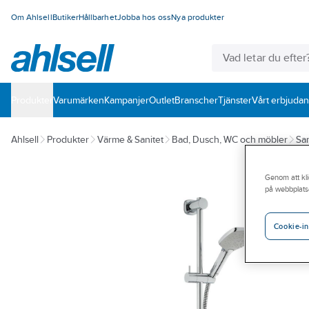
Om Ahlsell
Butiker
Hållbarhet
Jobba hos oss
Nya produkter
Produkter
Varumärken
Kampanjer
Outlet
Branscher
Tjänster
Vårt erbjuda
Ahlsell
Produkter
Värme & Sanitet
Bad, Dusch, WC och möbler
San
Genom att kli
på webbplats
Cookie-in