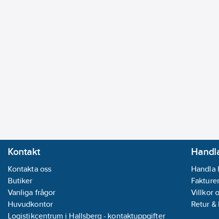
Kontakt
Handla
Kontakta oss
Handla 
Butiker
Fakturer
Vanliga frågor
Villkor 
Huvudkontor
Retur &
Logistikcentrum i Hallsberg - kontaktuppgifter