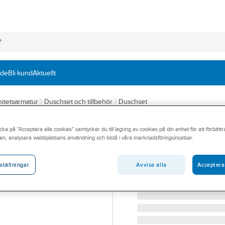
nde
Bli kund
Aktuellt
itetsarmatur
Duschset och tillbehör
Duschset
FMM
cka på "Acceptera alla cookies" samtycker du till lagring av cookies på din enhet för att förbätt
Duschset FMM V
en, analysera webbplatsens användning och bistå i våra marknadsföringsinsatser.
FMM VISKAN DUSCHSET F
Artikelnummer:
8320134
Avvisa alla
Acceptera
ställningar
Lev. artikelnr:
4970-3900