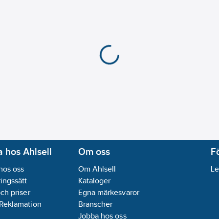
 hos Ahlsell
Om oss
F
hos oss
Om Ahlsell
Le
ingssätt
Kataloger
och priser
Egna märkesvaror
 Reklamation
Branscher
Jobba hos oss