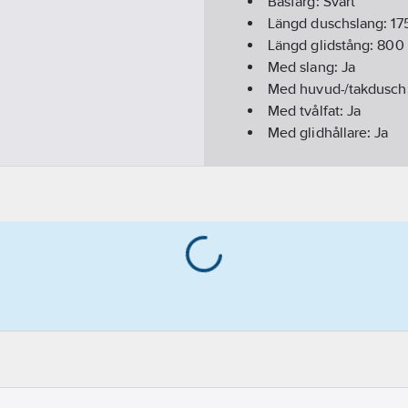
Basfärg:
Svart
Längd duschslang:
17
Längd glidstång:
800
Med slang:
Ja
Med huvud-/takdusch
Med tvålfat:
Ja
Med glidhållare:
Ja
Accentfärg:
Svart
Antal stråltyper:
3
Diameter duschhuvu
Utförande:
LUX II