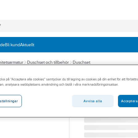
nde
Bli kund
Aktuellt
itetsarmatur
Duschset och tillbehör
Duschset
A-COLLECTION
cka på "Acceptera alla cookies" samtycker du till lagring av cookies på din enhet för att förbätt
Duschset Lux V s
en, analysera webbplatsens användning och bistå i våra marknadsföringsinsatser.
A-COLLECTION LUX V D
Artikelnummer:
8320318
Avvisa alla
Acceptera
ställningar
Lev. artikelnr:
TB2203160B