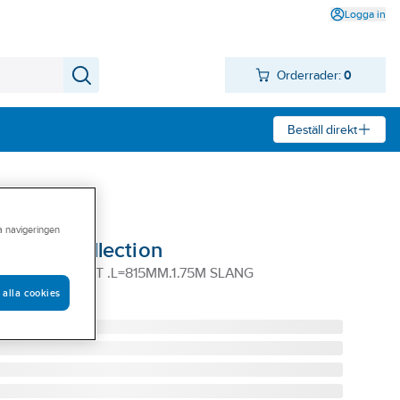
Logga in
Orderrader:
0
Beställ direkt
ra navigeringen
vart, a-collection
USCHSET SVART .L=815MM.1.75M SLANG
 alla cookies
K