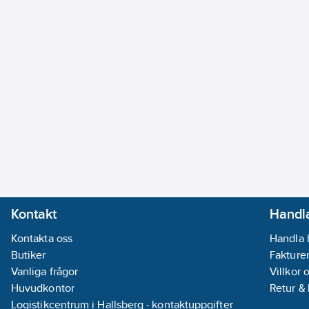
Kontakt
Handla
Kontakta oss
Handla 
Butiker
Fakturer
Vanliga frågor
Villkor 
Huvudkontor
Retur &
Logistikcentrum i Hallsberg - kontaktuppgifter