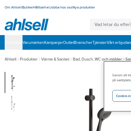
Om Ahlsell
Butiker
Hållbarhet
Jobba hos oss
Nya produkter
Produkter
Varumärken
Kampanjer
Outlet
Branscher
Tjänster
Vårt erbjuda
Ahlsell
Produkter
Värme & Sanitet
Bad, Dusch, WC och möbler
San
Genom att kli
på webbplats
Cookie-in