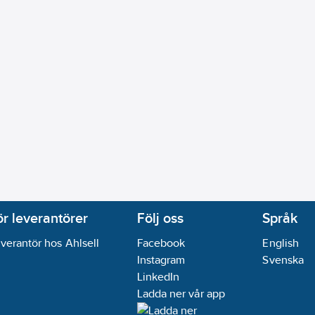
ör leverantörer
Följ oss
Språk
verantör hos Ahlsell
Facebook
English
Instagram
Svenska
LinkedIn
Ladda ner vår app