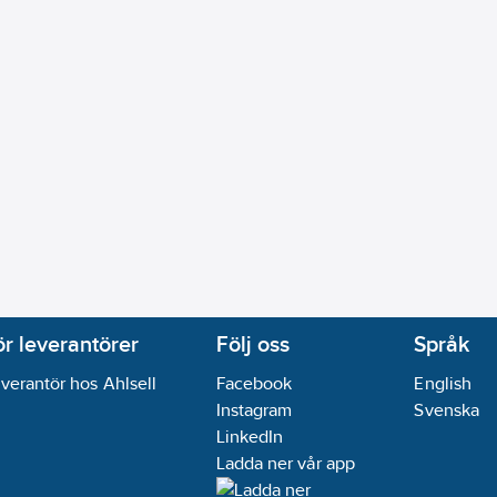
ör leverantörer
Följ oss
Språk
verantör hos Ahlsell
Facebook
English
Instagram
Svenska
LinkedIn
Ladda ner vår app