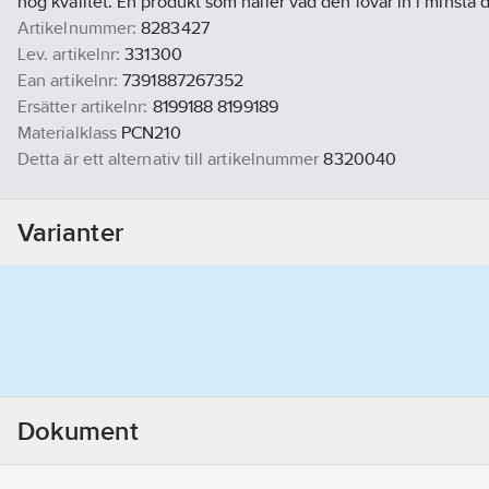
hög kvalitet. En produkt som håller vad den lovar in i minsta d
Artikelnummer:
8283427
Lev. artikelnr:
331300
Ean artikelnr:
7391887267352
Ersätter artikelnr:
8199188 8199189
Materialklass
PCN210
Detta är ett alternativ till artikelnummer
8320040
Varianter
Dokument