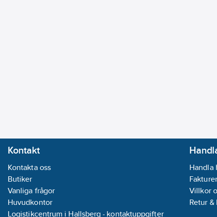
Kontakt
Handla
Kontakta oss
Handla 
Butiker
Fakturer
Vanliga frågor
Villkor 
Huvudkontor
Retur &
Logistikcentrum i Hallsberg - kontaktuppgifter