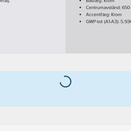
etalj.
Basfärg:
Krom
Centrumavstånd:
650
Accentfärg:
Krom
GWP-tot (A1-A3):
5,93