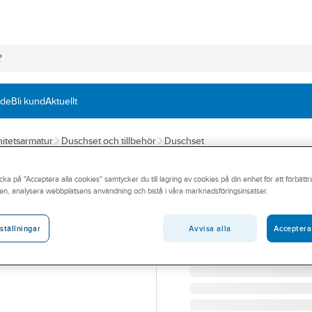
nde
Bli kund
Aktuellt
itetsarmatur
Duschset och tillbehör
Duschset
MORA
cka på "Acceptera alla cookies" samtycker du till lagring av cookies på din enhet för att förbätt
Duschset MMIX I
en, analysera webbplatsens användning och bistå i våra marknadsföringsinsatser.
MA MMIX II DUSCHSET 
Artikelnummer:
8283427
Avvisa alla
Acceptera
ställningar
Lev. artikelnr:
331300