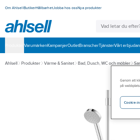
Om Ahlsell
Butiker
Hållbarhet
Jobba hos oss
Nya produkter
Produkter
Varumärken
Kampanjer
Outlet
Branscher
Tjänster
Vårt erbjuda
Ahlsell
Produkter
Värme & Sanitet
Bad, Dusch, WC och möbler
San
Genom att kli
på webbplats
Cookie-in