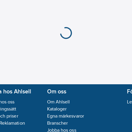
 hos Ahlsell
Om oss
F
hos oss
Om Ahlsell
Le
ingssätt
Kataloger
och priser
Egna märkesvaror
 Reklamation
Branscher
Jobba hos oss