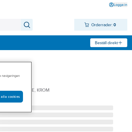
Logga in
Orderrader:
0
Beställ direkt
ra navigeringen
I, Mora
MED FLEX.FÄSTE, KROM
 alla cookies