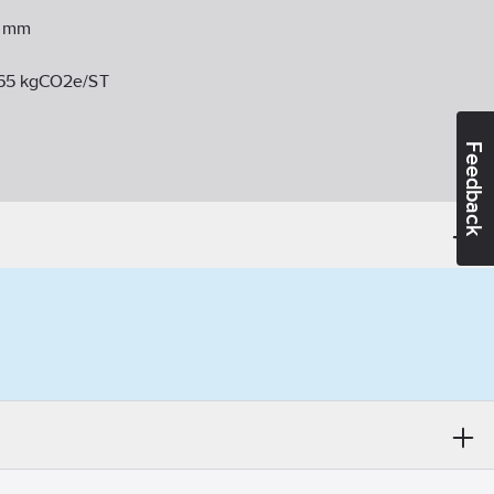
mm
65 kgCO2e/ST
Feedback