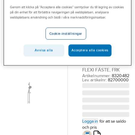
Outlet
Genom att klicka på "Acceptera alla cookies" samtycker du till lagring av cookies
på din enhet för att förbättra navigeringen på webbplatsen, analysera
FMM
Branscher
webbplatsens användning och bistå i våra marknadsföringsinsatser.
Duschset
Tjänster
9000E 1-
Cookie-inställningar
stråltyp ny,
Vårt erbjudande
FMM
Bli kund
Avvisa alla
Acceptera alla cookies
FMM DUSCHSET
Aktuellt
9000E 1-STR , NY
FLEXI FÄSTE, FRK
Artikelnummer:
8320482
Lev. artikelnr:
82700000
Logga in
för att se saldo
och pris