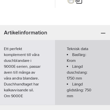
Artikelinformation
Ett perfekt
Teknisk data
komplement till våra
Basfärg:
duschblandare i
Krom
9000E-serien, passar
Längd
även till många av
duschslang:
våra andra blandare.
1750
mm
Duschhandtaget har
Längd
kalkavvisande sil.
glidstång:
750
Om 9000E
mm
Tidlös, klassisk design
Med
med mängder av
huvud-/takdusch: