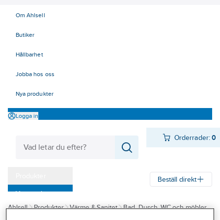
Om Ahlsell
Butiker
Hållbarhet
Jobba hos oss
Nya produkter
Logga in
Orderrader:
0
Produkter
Beställ direkt
Varumärken
Ahlsell
Produkter
Värme & Sanitet
Bad, Dusch, WC och möbler
Kampanjer
Sanitetsarmatur
Duschset och tillbehör
Duschset