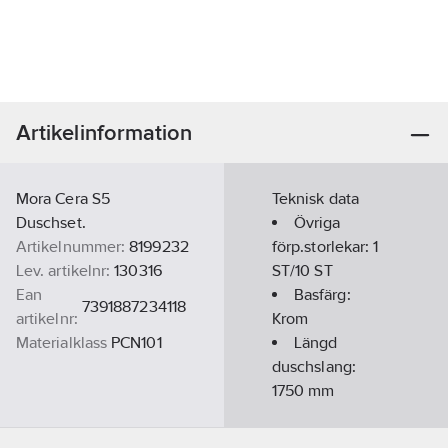
Artikelinformation
Mora Cera S5
Teknisk data
Duschset.
Övriga
Artikelnummer:
8199232
förp.storlekar:
1
Lev. artikelnr:
130316
ST/10 ST
Ean
Basfärg:
7391887234118
artikelnr:
Krom
Materialklass
PCN101
Längd
duschslang:
1750
mm
Längd
glidstång:
790