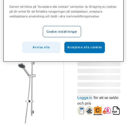
Outlet
Genom att klicka på "Acceptera alla cookies" samtycker du till lagring av cookies
på din enhet för att förbättra navigeringen på webbplatsen, analysera
MORA
Branscher
webbplatsens användning och bistå i våra marknadsföringsinsatser.
Duschset Mora
Tjänster
Cera S5
Cookie-inställningar
MORA CERA S5
Vårt erbjudande
DUSCHSET KROM,
Bli kund
Avvisa alla
Acceptera alla cookies
FLEX FÄSTE 130316
Artikelnummer:
8199232
Aktuellt
Lev. artikelnr:
130316
Logga in
för att se saldo
och pris