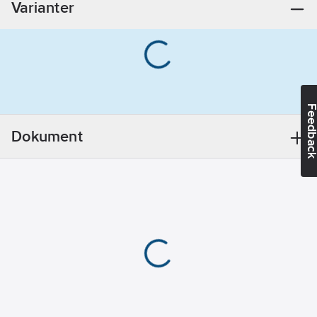
Varianter
mm
Med slang:
Ja
Med
huvud-/takdusch:
Nej
Feedba
Med tvålfat:
Ja
Dokument
Med
glidhållare:
Ja
Accentfärg:
Övrigt
Med
monteringsdetaljer:
Ja
Med
lotionbehållare:
Nej
Med