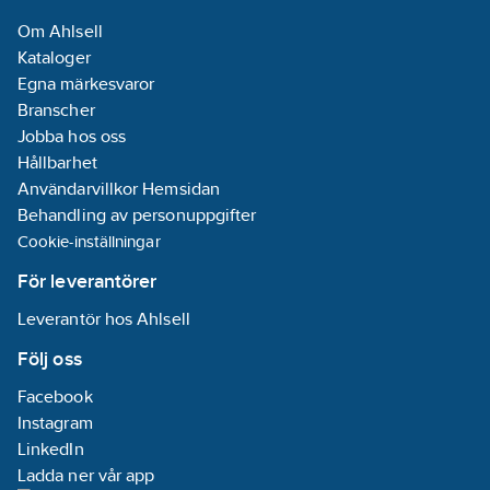
kandidatämnen:
Om Ahlsell
Bly
Kataloger
Utförande:
Egna märkesvaror
Med tvålkopp
Branscher
REACH
Jobba hos oss
Informationsplikt:
Hållbarhet
Ja
Användarvillkor Hemsidan
Behandling av personuppgifter
Cookie-inställningar
För leverantörer
Leverantör hos Ahlsell
Följ oss
Facebook
Instagram
LinkedIn
Ladda ner vår app