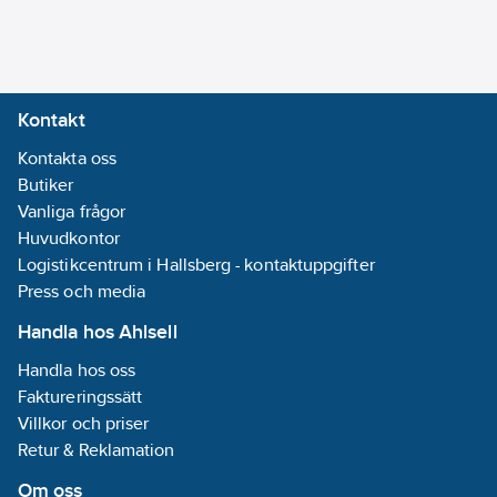
svamphållare:
Nej
Med
ringskål:
Nej
Kontakt
Kontakta oss
Höjdinställbara
Butiker
fästpunkter:
Ja
Vanliga frågor
Dold
Huvudkontor
fastsättning:
Logistikcentrum i Hallsberg - kontaktuppgifter
Nej
Press och media
Lämplig för
hörnmontering:
Handla hos Ahlsell
Nej
Handla hos oss
REACH
Faktureringssätt
Datum:
2021-11-
Villkor och priser
23
Retur & Reklamation
REACH -
Innehåller
Om oss