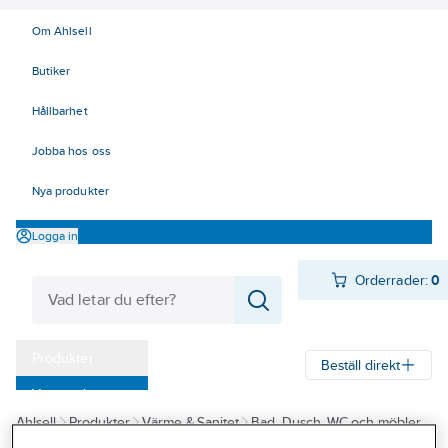
Om Ahlsell
Butiker
Hållbarhet
Jobba hos oss
Nya produkter
Logga in
Orderrader:
0
Produkter
Beställ direkt
Varumärken
Ahlsell
Produkter
Värme & Sanitet
Bad, Dusch, WC och möbler
Kampanjer
Sanitetsarmatur
Duschset och tillbehör
Duschset