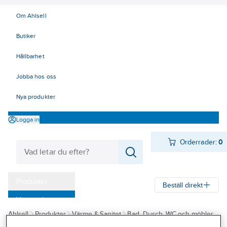
Om Ahlsell
Butiker
Hållbarhet
Jobba hos oss
Nya produkter
Logga in
Orderrader:
0
Produkter
Beställ direkt
Varumärken
Ahlsell
Produkter
Värme & Sanitet
Bad, Dusch, WC och möbler
Kampanjer
Sanitetsarmatur
Duschset och tillbehör
Duschset