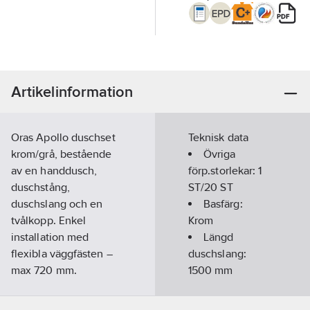
Artikelinformation
Oras Apollo duschset
Teknisk data
krom/grå, bestående
Övriga
av en handdusch,
förp.storlekar:
1
duschstång,
ST/20 ST
duschslang och en
Basfärg:
tvålkopp. Enkel
Krom
installation med
Längd
flexibla väggfästen –
duschslang:
max 720 mm.
1500
mm
Artikelnummer:
8320089
Längd
Lev. artikelnr:
540
glidstång:
720