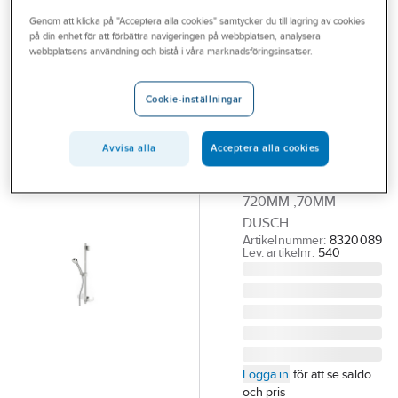
Outlet
Genom att klicka på "Acceptera alla cookies" samtycker du till lagring av cookies
på din enhet för att förbättra navigeringen på webbplatsen, analysera
ORAS
Branscher
webbplatsens användning och bistå i våra marknadsföringsinsatser.
Duschset
Tjänster
Apollo 540,
Cookie-inställningar
542 Oras
Vårt erbjudande
ORAS APOLLO
Bli kund
Avvisa alla
Acceptera alla cookies
DUSCHSET FRK 540
Aktuellt
FLEX FÄSTEN,
720MM ,70MM
DUSCH
Artikelnummer:
8320089
Lev. artikelnr:
540
Logga in
för att se saldo
och pris