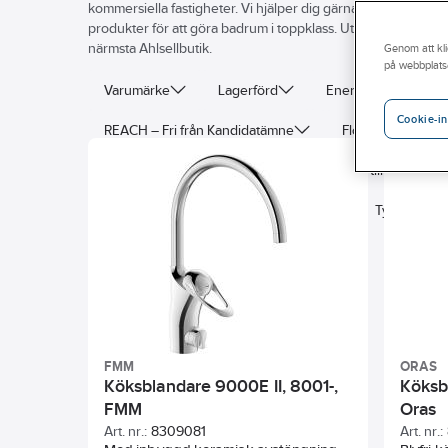
kommersiella fastigheter. Vi hjälper dig gärna att hitta rätt alter
produkter för att göra badrum i toppklass. Utforska hela vår
närmsta Ahlsellbutik.
Genom att kli
på webbplats
Varumärke
Lagerförd
Energimärkning
Cookie-in
REACH – Fri från Kandidatämne
Flödesklass
Ytbehandling
Anslutningsdimension tillopp
Monteringsmetod
Accentfärg
Typ av pip
FMM
ORAS
Köksblandare 9000E II, 8001-,
Köksbl
FMM
Oras
Art. nr.:
8309081
Art. nr.: