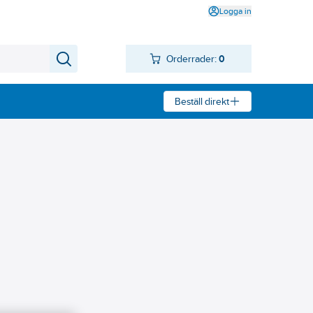
Logga in
Orderrader:
0
Beställ direkt