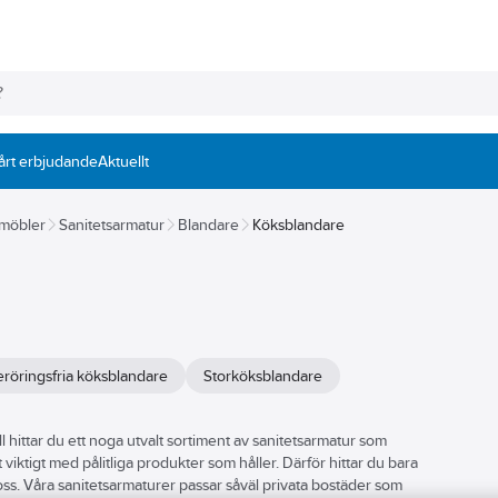
årt erbjudande
Aktuellt
 möbler
Sanitetsarmatur
Blandare
Köksblandare
röringsfria köksblandare
Storköksblandare
ll hittar du ett noga utvalt sortiment av sanitetsarmatur som
et viktigt med pålitliga produkter som håller. Därför hittar du bara
s. Våra sanitetsarmaturer passar såväl privata bostäder som