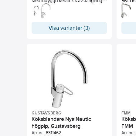
Med inbyggd keramisk avstängning
Blyfri 
för disk- och tvättmaskin. Omställbar
Med hö
mellan kv och vv, inställd på kv 1-håls.
strålsa
Med Soft PEX-rör. Med DM
svängra
avstängning.
begräns
Visa varianter (3)
för be
flöde. 
anslutn
finns 
Byggva
GUSTAVSBERG
FMM
Köksblandare Nya Nautic
Köksb
högpip, Gustavsberg
FMM
Art. nr.:
8311462
Art. nr.: