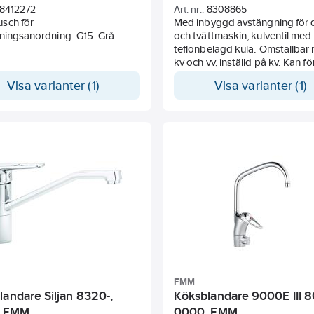
8412272
Art. nr.:
8308865
sch för
Med inbyggd avstängning för d
ningsanordning. G15. Grå.
och tvättmaskin, kulventil med
teflonbelagd kula. Omställbar 
kv och vv, inställd på kv. Kan f
med anslutningsvinkel för
Visa varianter (1)
Visa varianter (1)
bänkmaskin. Svängbar pip 110°
FMM
landare Siljan 8320-,
Köksblandare 9000E III 8
, FMM
0000, FMM