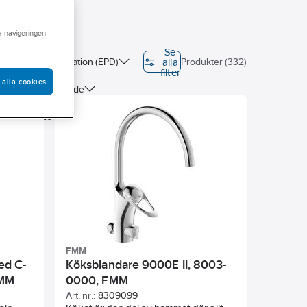
ra navigeringen
Se
alla
ar miljövarudeklaration (EPD)
Produkter (332)
filter
 alla cookies
Pipens svängområde
Utförande utloppspip
FMM
ed C-
Köksblandare 9000E II, 8003-
FMM
0000, FMM
Art. nr.:
8309099