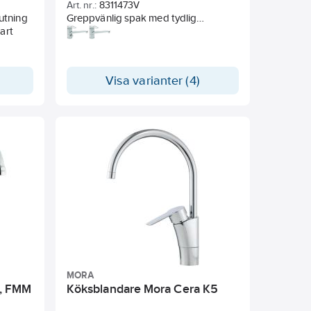
Art. nr.:
8311473V
utning
Greppvänlig spak med tydlig
art
färgmarkering för ​varm- och
kallvatten
Soft move, keramiskt paket med mjuk
och precis manövrering
Visa varianter (4)
Eco-flow, för vatten- och
energieffektivisering
Eco-stopp, justerbar
maxflödesbegränsning
Svängbar utloppspip 110° (spärr för 0°
och 80° ingår, kan monteras
oliksidigt)
Keramisk tätning för droppsäkring
och lång livslängd
Smart inside, hållbar konstruktion för
framtidens krav
Energiklass
Justerbar maxtemperatur för ökat
skållningsskydd
Alla komponenter i
MORA
livsmedelsgodkända material
, FMM
Köksblandare Mora Cera K5
Mässing av DZR kvalitet
Snabbmonteringsmutter för enkelt