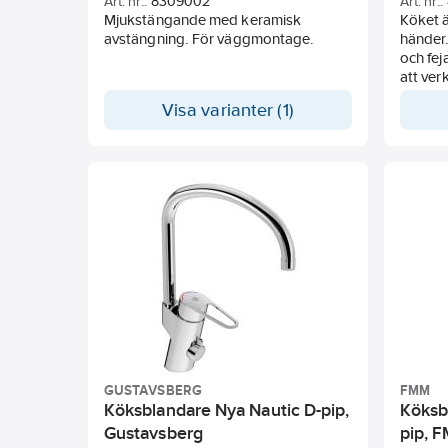
Art. nr.:
8309002
Art. nr.:
Mjukstängande med keramisk
Köket ä
avstängning. För väggmontage.
händer.
och fej
att verk
minst 
Visa varianter (1)
färg i 
9000E g
gång ef
av var
Förber
Kallsta
Mjukst
avstän
Inbyggd
flödes
temper
Eco Flo
vatten
Hög, sv
medfölje
GUSTAVSBERG
FMM
Med in
Köksblandare Nya Nautic D-pip,
Köksb
för dis
Gustavsberg
pip, 
mellan 