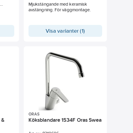
Mjukstängande med keramisk
nde
avstängning. För väggmontage.
ös och
Visa varianter (1)
ORAS
 &
Köksblandare 1534F Oras Swea