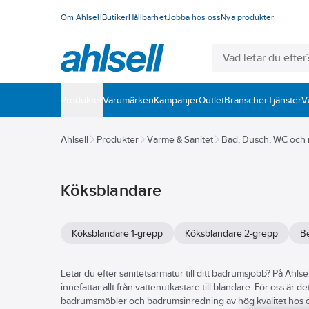
Om Ahlsell
Butiker
Hållbarhet
Jobba hos oss
Nya produkter
Produkter
Varumärken
Kampanjer
Outlet
Branscher
Tjänster
V
Ahlsell
Produkter
Värme & Sanitet
Bad, Dusch, WC och
Köksblandare
Köksblandare 1-grepp
Köksblandare 2-grepp
Be
Letar du efter sanitetsarmatur till ditt badrumsjobb? På Ahlse
innefattar allt från vattenutkastare till blandare. För oss är d
badrumsmöbler och badrumsinredning av hög kvalitet hos os