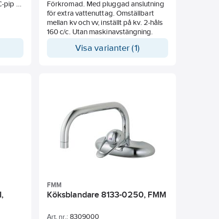
-pip är
Förkromad. Med pluggad anslutning
ande
användas samtidigt
et kök
för extra vattenuttag. Omställbart
ått Ø34-
Med Soft PEX®-rör
yfri
mellan kv och vv, inställt på kv. 2-håls
Längd anslutningrör: 410 mm
ande
160 c/c. Utan maskinavstängning.
spip.
Hålmått Ø34–37 mm
Ytterdiameter fot Ø52 mm
Visa varianter (1)
- och
Skyddsmodul AA avser utloppspip
e. Hög,
 och
igt
FMM
,
Köksblandare 8133-0250, FMM
Art. nr.:
8309000