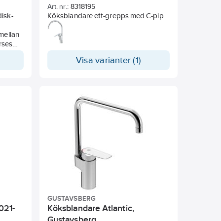
Art. nr.:
8318195
montage
isk-
Köksblandare ett-grepps med C-pip
Typgodkänd flexibel vattenanslutning
och utan diskmaskinsavstängning.
för enklare montage
mellan
Återströmningsskydd enligt SS-EN
örses
1717 [AA]
Kan funktionsanpassas med olika
Visa varianter (1)
.
alternativa spakar
Design Propeller AB
GUSTAVSBERG
021-
Köksblandare Atlantic,
Gustavsberg