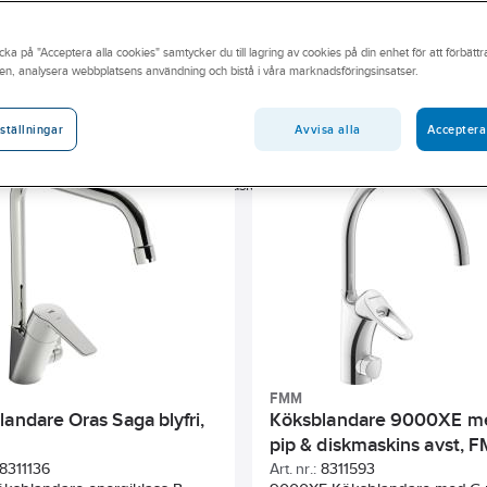
nativ för just ert projekt. Tillsammans ser vi till att ni har rätt
t sortiment av sanitetsarmatur här på hemsidan eller besök din
cka på "Acceptera alla cookies" samtycker du till lagring av cookies på din enhet för att förbätt
en, analysera webbplatsens användning och bistå i våra marknadsföringsinsatser.
Byggvarubedömningen
Sunda hus
Egenskap
H
Avvisa alla
Acceptera
ställningar
Kallstartfunktion
Med maskinavstängning
Basfärg
Anslutning tillopp
Typ av maskinavstängning
Ytskydd
Med omkastare
FMM
andare Oras Saga blyfri,
Köksblandare 9000XE m
pip & diskmaskins avst, 
8311136
Art. nr.:
8311593