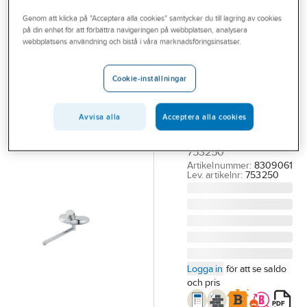
Outlet
Köksblandare 1-grepp
Genom att klicka på "Acceptera alla cookies" samtycker du till lagring av cookies
på din enhet för att förbättra navigeringen på webbplatsen, analysera
Branscher
webbplatsens användning och bistå i våra marknadsföringsinsatser.
MORA
Tjänster
Köksblandare
Cookie-inställningar
Mora MMIX W5
Vårt erbjudande
MORA MMIX W5 1GR
Bli kund
KÖK BL VÄGG,
Avvisa alla
Acceptera alla cookies
250MM PIP 160C/C
Aktuellt
753250
Artikelnummer:
8309061
Lev. artikelnr:
753250
Logga in
för att se saldo
och pris