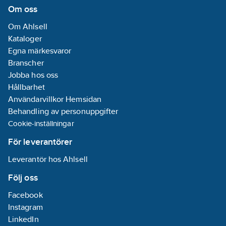
Typ av
Om oss
temperaturkontroll:
Om Ahlsell
Manuell
Kataloger
manövrering
Egna märkesvaror
REACH
Branscher
Datum:
2021-11-
Jobba hos oss
23
Hållbarhet
REACH -
Användarvillkor Hemsidan
Innehåller
Behandling av personuppgifter
kandidatämnen:
Cookie-inställningar
Bly
REACH
För leverantörer
Informationsplikt:
Leverantör hos Ahlsell
Ja
Följ oss
Facebook
Instagram
LinkedIn