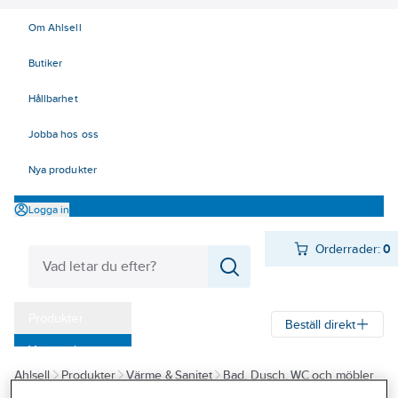
Om Ahlsell
Butiker
Hållbarhet
Jobba hos oss
Nya produkter
Logga in
Orderrader:
0
Produkter
Beställ direkt
Varumärken
Ahlsell
Produkter
Värme & Sanitet
Bad, Dusch, WC och möbler
Kampanjer
Sanitetsarmatur
Blandare
Köksblandare