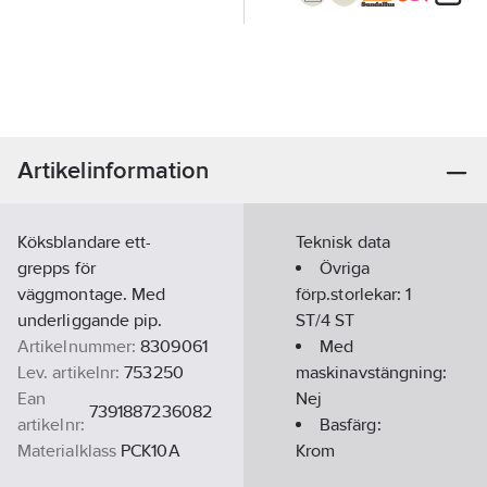
Artikelinformation
Köksblandare ett-
Teknisk data
grepps för
Övriga
väggmontage. Med
förp.storlekar:
1
underliggande pip.
ST/4 ST
Artikelnummer:
8309061
Med
Lev. artikelnr:
753250
maskinavstängning:
Ean
Nej
7391887236082
artikelnr:
Basfärg:
Materialklass
PCK10A
Krom
Detta är ett