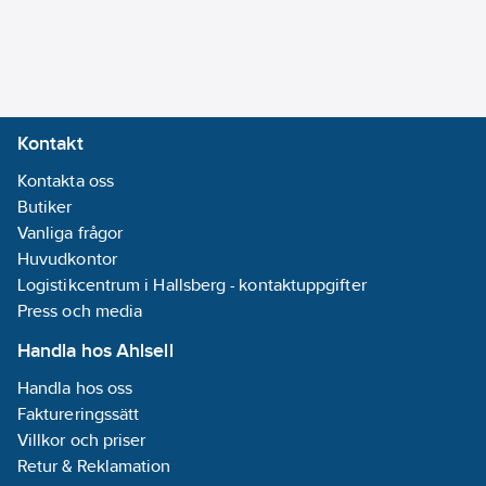
Antal
armaturhål:
2-
hål
Centrumavstånd:
Kontakt
160
mm
Kontakta oss
Material
Butiker
armatur:
Vanliga frågor
Mässing
Huvudkontor
Montering:
Logistikcentrum i Hallsberg - kontaktuppgifter
Vägg
Press och media
Regleringsteknik:
Handla hos Ahlsell
Överdel
Handla hos oss
keramisk
Faktureringssätt
Typ av
Villkor och priser
grepp:
Retur & Reklamation
Ettgrepps