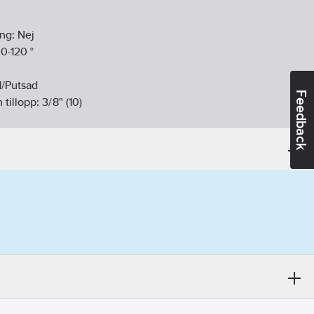
ing:
Nej
:
0-120
°
d/Putsad
Feedback
 tillopp:
3/8" (10)
ang med löpmutter
:
Svängbar, över
nk/Armaturhål
nsning:
Ja
m
tlopp:
228
mm
pspip:
221
mm
r vattentryck:
Nej