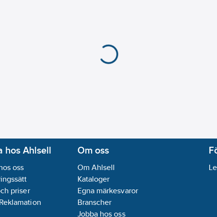
Max. flöde (vid 300 k
Typgodkänd enligt B
Ljudklass (EN ISO 382
Med fjädrande motstå
Med fjädrande motstå
Med forcerbart flöde
Antal armaturhål:
1-hå
Automatisk spolingsc
Certifierad enligt KIW
Lämplig för kokande 
Material armatur:
Mäs
Max. temperatur inlo
Med utdragbar sidod
 hos Ahlsell
Om oss
F
Med utdragbar utlop
hos oss
Om Ahlsell
Le
Med utdragbar utlopp
ingssätt
Kataloger
Modell/Utförande:
Me
och priser
Egna märkesvaror
Montering:
Bänk/Arma
 Reklamation
Branscher
Möjlighet att begrän
Jobba hos oss
Regleringsteknik:
Reg