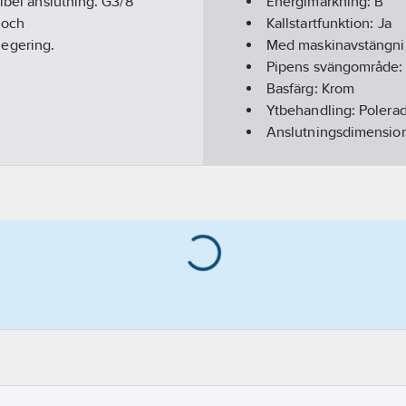
ibel anslutning. G3/8"
Energimärkning:
B
 och
Kallstartfunktion:
Ja
egering.
Med maskinavstängn
Pipens svängområde
Basfärg:
Krom
Ytbehandling:
Polera
Anslutningsdimension
Anslutning tillopp:
Sl
Utförande utloppspip
Ytskydd:
Förkromad
Monteringsmetod:
Bä
Accentfärg:
Krom
Typ av pip:
Rör
Med temperaturbegrä
Total bygghöjd:
301
m
Bygghöjd undersida u
Längd utsprång utlop
Kan kopplas bort unde
Fällbar (bajonett):
Nej