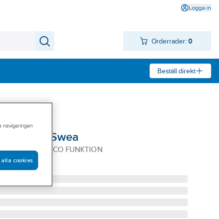
Logga in
Orderrader:
0
Beställ direkt
ra navigeringen
533F Oras Swea
 PIP 1533F M ECO FUNKTION
 alla cookies