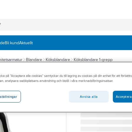
nde
Bli kund
Aktuellt
itetsarmatur
Blandare
Köksblandare
Köksblandare 1-grepp
ORAS
cka på "Acceptera alla cookies" samtycker du till lagring av cookies på din enhet för att förbätt
Köksblandare 1
en, analysera webbplatsens användning och bistå i våra marknadsföringsinsatser.
ORAS SWEA KÖK-BL HÖG
Artikelnummer:
8310605
Avvisa alla
Acceptera
ställningar
Lev. artikelnr:
1533F