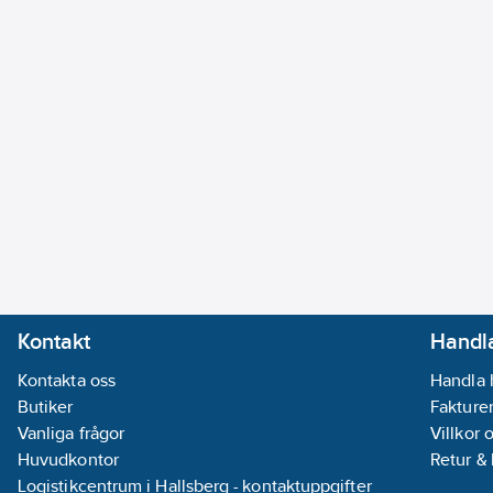
Kontakt
Handla
Kontakta oss
Handla 
Butiker
Fakturer
Vanliga frågor
Villkor 
Huvudkontor
Retur &
Logistikcentrum i Hallsberg - kontaktuppgifter