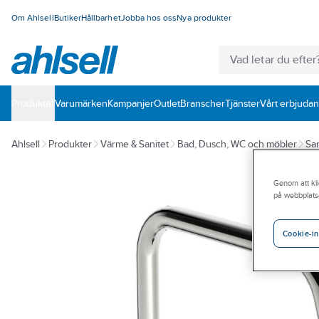
Om Ahlsell
Butiker
Hållbarhet
Jobba hos oss
Nya produkter
Produkter
Varumärken
Kampanjer
Outlet
Branscher
Tjänster
Vårt erbjuda
Ahlsell
Produkter
Värme & Sanitet
Bad, Dusch, WC och möbler
San
Genom att kli
på webbplats
Cookie-in