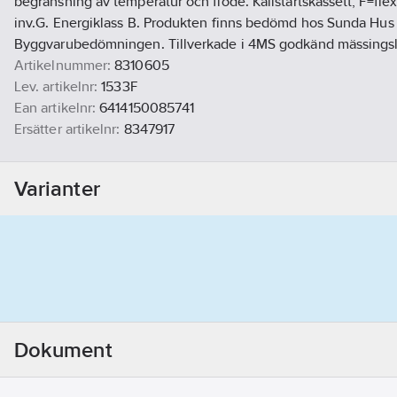
begränsning av temperatur och flöde. Kallstartskassett, F=flex
inv.G. Energiklass B. Produkten finns bedömd hos Sunda Hus
Byggvarubedömningen. Tillverkade i 4MS godkänd mässingsl
Artikelnummer:
8310605
Lev. artikelnr:
1533F
Ean artikelnr:
6414150085741
Ersätter artikelnr:
8347917
Materialklass
PCK130
Varianter
Dokument