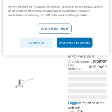
Outlet
Köksblandare 1-grepp
Genom att klicka på "Acceptera alla cookies" samtycker du till lagring av cookies
på din enhet för att förbättra navigeringen på webbplatsen, analysera
Branscher
webbplatsens användning och bistå i våra marknadsföringsinsatser.
FMM
Tjänster
Köksblandare
Cookie-inställningar
9120-0000,
Vårt erbjudande
FMM
Bli kund
Avvisa alla
Acceptera alla cookies
FMM 9120-0000
Aktuellt
DISKL.BL.160 CC.
MED EVU. FKR.
Artikelnummer:
8308727
Lev.
9120-0000
artikelnr:
Logga in
för att se saldo
och pris