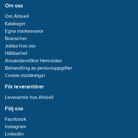
Nej
Om oss
Med
Om Ahlsell
temperaturbegränsning:
Kataloger
Ja
Egna märkesvaror
Branscher
Lågtrycksutförande:
Jobba hos oss
Nej
Hållbarhet
Total
Användarvillkor Hemsidan
bygghöjd:
335
Behandling av personuppgifter
mm
Cookie-inställningar
Bygghöjd
undersida
För leverantörer
utlopp:
230
Leverantör hos Ahlsell
mm
Längd
Följ oss
utsprång
Facebook
utloppspip:
250
Instagram
mm
LinkedIn
Kan kopplas