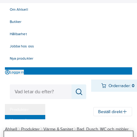
Om Ahlsell
Butiker
Hållbarhet
Jobba hos oss
Nya produkter
Logga in
Orderrader:
0
Produkter
Beställ direkt
Varumärken
Ahlsell
Produkter
Värme & Sanitet
Bad, Dusch, WC och möbler
Kampanjer
Sanitetsarmatur
Blandare
Köksblandare