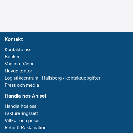
utloppspip:
Svängbar,
under
Ytskydd:
Förkromad
Kontakt
Kontakta oss
Monteringsmetod:
Butiker
Bänk/Armaturhål
Vanliga frågor
Accentfärg:
Huvudkontor
Krom
Logistikcentrum i Hallsberg - kontaktuppgifter
Typ av pip:
Press och media
Rör
Med
Handla hos Ahlsell
omkastare:
Nej
Handla hos oss
Med
Faktureringssätt
kopplingar:
Nej
Villkor och priser
Med
Retur & Reklamation
rosett/manchett: