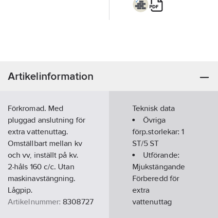
Artikelinformation
Förkromad. Med
Teknisk data
pluggad anslutning för
Övriga
extra vattenuttag.
förp.storlekar:
1
Omställbart mellan kv
ST/5 ST
och vv, inställt på kv.
Utförande:
2-håls 160 c/c. Utan
Mjukstängande
maskinavstängning.
Förberedd för
Lågpip.
extra
Artikelnummer:
8308727
vattenuttag
Lev.
Flödesklass: