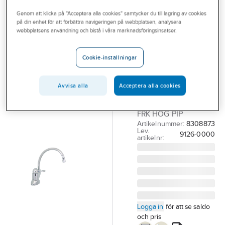
Outlet
Köksblandare 1-grepp
Genom att klicka på "Acceptera alla cookies" samtycker du till lagring av cookies
på din enhet för att förbättra navigeringen på webbplatsen, analysera
Branscher
webbplatsens användning och bistå i våra marknadsföringsinsatser.
FMM
Tjänster
Köksblandare
Cookie-inställningar
9126-0000,
Vårt erbjudande
FMM
Bli kund
Avvisa alla
Acceptera alla cookies
FMM 9126-0000
Aktuellt
ETTGR DISK 60CC
FRK HÖG PIP
Artikelnummer:
8308873
Lev.
9126-0000
artikelnr:
Logga in
för att se saldo
och pris