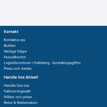
Monteringsmetod:
Bänk/Armaturhål
Accentfärg:
Krom
Kontakt
Typ av pip:
Kontakta oss
Rör
Butiker
Med
Vanliga frågor
omkastare:
Nej
Huvudkontor
Med
Logistikcentrum i Hallsberg - kontaktuppgifter
kopplingar:
Nej
Press och media
Med
rosett/manchett:
Handla hos Ahlsell
Nej
Handla hos oss
Med
Faktureringssätt
temperaturbegränsning:
Villkor och priser
Ja
Retur & Reklamation