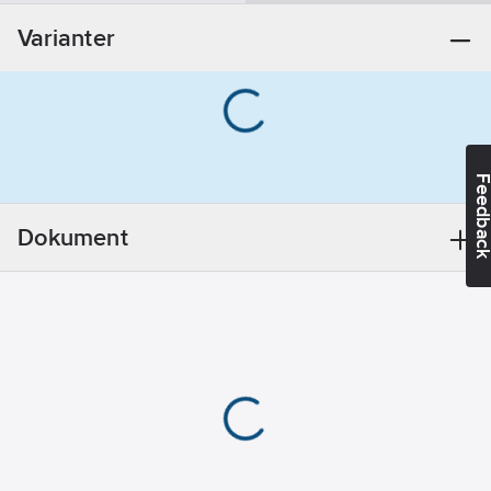
Nej
Varianter
Med
maskinavstängning:
Nej
Basfärg:
Krom
Feedba
Ytbehandling:
Polerad/Putsad
Dokument
Anslutningsdimension
tillopp:
10 mm
Anslutning
tillopp:
Rör
Utförande
utloppspip:
Svängbar, över
Ytskydd:
Förkromad