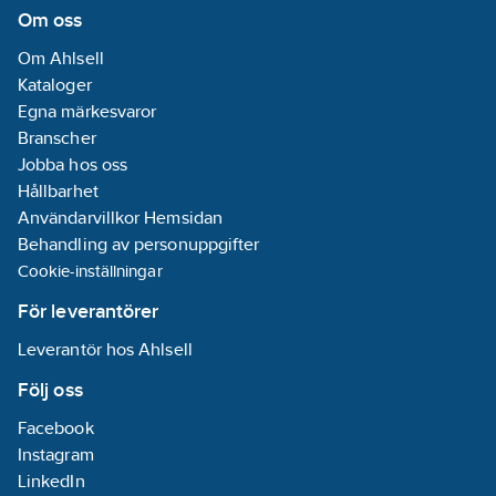
Lågtrycksutförande:
Om oss
Nej
Om Ahlsell
Total
Kataloger
bygghöjd:
300
Egna märkesvaror
mm
Branscher
Bygghöjd
Jobba hos oss
undersida
Hållbarhet
utlopp:
215
mm
Användarvillkor Hemsidan
Längd
Behandling av personuppgifter
utsprång
Cookie-inställningar
utloppspip:
250
mm
För leverantörer
Kan kopplas
Leverantör hos Ahlsell
bort under
vattentryck:
Nej
Följ oss
Fällbar
Facebook
(bajonett):
Nej
Instagram
Max. flöde
LinkedIn
(vid 300 kPa):