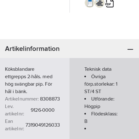
Artikelinformation
Köksblandare
Teknisk data
ettgrepps 2-håls. med
Övriga
hög svängbar pip. För
förp.storlekar:
1
hål i bänk.
ST/4 ST
Artikelnummer:
8308873
Utförande:
Lev.
Högpip
9126-0000
artikelnr:
Flödesklass:
Ean
B
7319049126033
artikelnr:
Materialklass
PCK11B
Kallstartfunktion: