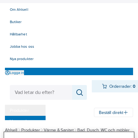
Om Ahlsell
Butiker
Hållbarhet
Jobba hos oss
Nya produkter
Logga in
Orderrader:
0
Produkter
Beställ direkt
Varumärken
Ahlsell
Produkter
Värme & Sanitet
Bad, Dusch, WC och möbler
Kampanjer
Sanitetsarmatur
Blandare
Köksblandare