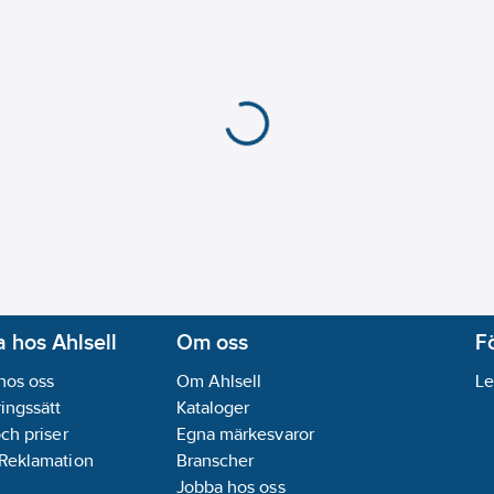
Typgodkänd enligt B
Ljudklass (EN ISO 382
Med forcerbart flöde
Antal armaturhål:
1-hå
Lämplig för kokande 
Material armatur:
Mäs
Med utdragbar utlop
Med utdragbar utlopp
Montering:
Bänk/Arma
Typ av grepp:
Ettgrep
Utloppsmunstycke:
St
Återströmningsskydd 
REACH Datum:
2022-
 hos Ahlsell
Om oss
F
REACH - Innehåller k
hos oss
Om Ahlsell
Le
REACH Informationspl
ingssätt
Kataloger
och priser
Egna märkesvaror
 Reklamation
Branscher
Jobba hos oss