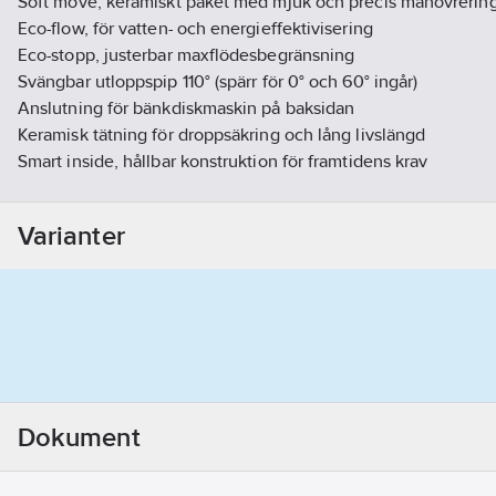
Soft move, keramiskt paket med mjuk och precis manövrerin
Eco-flow, för vatten- och energieffektivisering
Eco-stopp, justerbar maxflödesbegränsning
Svängbar utloppspip 110° (spärr för 0° och 60° ingår)
Anslutning för bänkdiskmaskin på baksidan
Keramisk tätning för droppsäkring och lång livslängd
Smart inside, hållbar konstruktion för framtidens krav
Energiklass
Justerbar maxtemperatur för ökat skållningsskydd
Varianter
Alla komponenter i livsmedelsgodkända material
Mässing av DZR kvalitet
Snabbmonteringsmutter för enkelt montage
Typgodkänd flexibel vattenanslutning för enklare montage
Återströmningsskydd enligt SS-EN 1717 [AA]
Kan funktionsanpassas med olika alternativa spakar
Design Propeller AB
Artikelnummer:
8311461
Dokument
Lev. artikelnr:
GB41206097
Ean artikelnr:
7393792234757