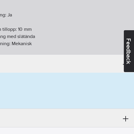
ing:
Ja
 tillopp:
10 mm
ang med slätända
Feedback
gning:
Mekanisk
:
Svängbar, över
nk/Armaturhål
:
Nej
nsning:
Ja
ej
mm
tlopp:
245
mm
pspip:
230
mm
Pa):
7.38
l/min