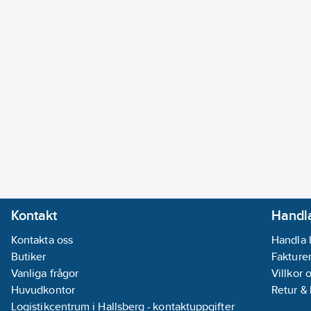
Ersätter artikelnr:
8303272
Materialklass
PCK12B
Kontakt
Handla
Kontakta oss
Handla 
Butiker
Fakturer
Vanliga frågor
Villkor 
Huvudkontor
Retur &
Logistikcentrum i Hallsberg - kontaktuppgifter