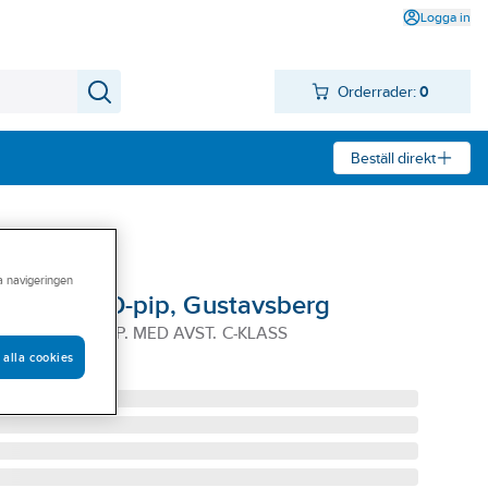
Logga in
Orderrader:
0
Beställ direkt
ra navigeringen
a Nautic D-pip, Gustavsberg
LANDARE D-PIP. MED AVST. C-KLASS
 alla cookies