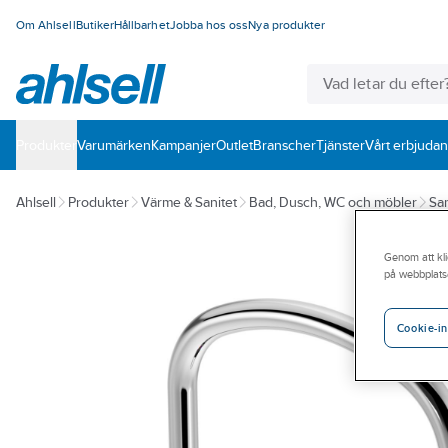
Om Ahlsell
Butiker
Hållbarhet
Jobba hos oss
Nya produkter
Produkter
Varumärken
Kampanjer
Outlet
Branscher
Tjänster
Vårt erbjuda
Ahlsell
Produkter
Värme & Sanitet
Bad, Dusch, WC och möbler
San
Genom att kli
på webbplats
Cookie-in