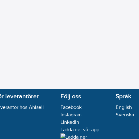
BR/EKS:
Ja
2):
Grupp I, <=20 dB(A)
sbegränsningsstopp:
Ja
l
vatten:
Nej
sing
pspip med handdusch:
Nej
spip med strålsamlare:
Nej
turhål
ps
rålsamlare luftinblandning
(EN 1717):
AA
06-10
ör leverantörer
Följ oss
Språk
andidatämnen:
Bly
verantör hos Ahlsell
Facebook
English
ikt:
Ja
Instagram
Svenska
LinkedIn
Ladda ner vår app