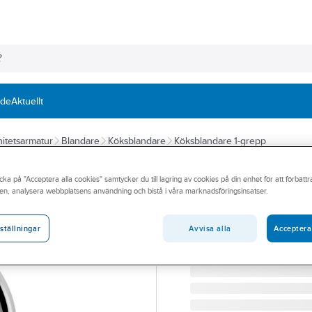
nde
Aktuellt
itetsarmatur
Blandare
Köksblandare
Köksblandare 1-grepp
GUSTAVSBERG
cka på "Acceptera alla cookies" samtycker du till lagring av cookies på din enhet för att förbätt
Köksblandare Ny
en, analysera webbplatsens användning och bistå i våra marknadsföringsinsatser.
GBG NYA NAUTIC KÖKSB
Artikelnummer:
8311461
Avvisa alla
Acceptera
ställningar
Lev. artikelnr:
GB41206097