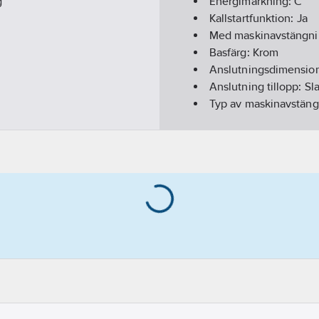
g
Energimärkning:
C
Kallstartfunktion:
Ja
Med maskinavstängn
Basfärg:
Krom
Anslutningsdimension
Anslutning tillopp:
Sl
Typ av maskinavstän
Utförande utloppspip
Ytskydd:
Förkromad
Monteringsmetod:
Bä
Accentfärg:
Krom
Typ av pip:
Rör
Med rosett/manchett
Med temperaturbegrä
Lågtrycksutförande:
N
Total bygghöjd:
350
Bygghöjd undersida u
Längd utsprång utlop
Max. flöde (vid 300 k